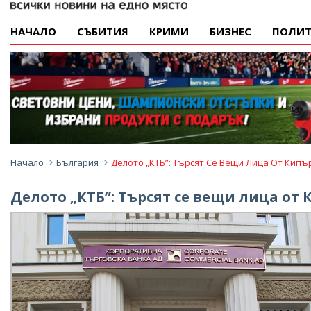
НАЧАЛО
СЪБИТИЯ
КРИМИ
БИЗНЕС
ПОЛИТ
Начало
България
Делото „КТБ”: Търсят Се Вещи Лица От Кипъ
Делото „КТБ”: Търсят се вещи лица от