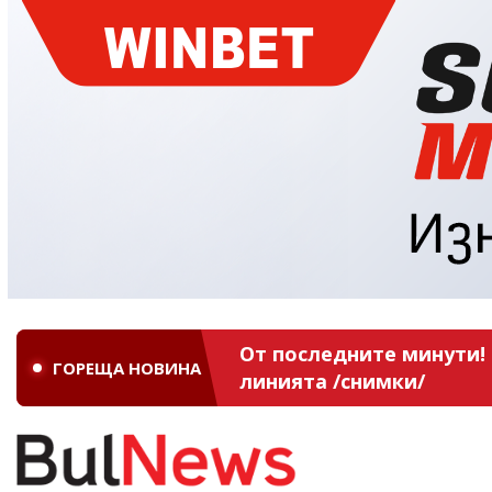
От последните минути! 
ГОРЕЩА НОВИНА
линията /снимки/