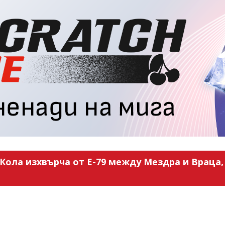
Кола изхвърча от Е-79 между Мездра и Враца, 