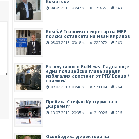
Комитски
04.09.2013, 09:47 ч.
179227
343
Бомба! Главният секретар на МВР
поиска оставката на Иван Кирилов
05.03.2015, 09:18 ч.
222072
269
Ексклузивно в BulNews! Падна още
една полицейска глава заради
избягалия арестант от РПУ Враца /
снимки/
08.02.2019, 09:46 ч.
971104
264
Пребиха Стефан Културиста в
„Карамел“
13.07.2013, 20:35 ч.
219926
236
Освободиха директора на