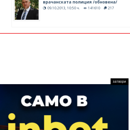
врачанската полиция /обновена/
09.10.2013, 10:50 ч.
141610
217
затвори