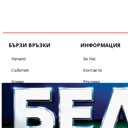
БЪРЗИ ВРЪЗКИ
ИНФОРМАЦИЯ
Начало
За Нас
Събития
Контакти
Крими
Реклама
Бизнес
Условия За Ползване
Политика
Поверителност
Спорт
Светът