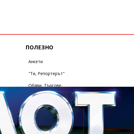
ПОЛЕЗНО
Анкети
"Ти, Репортерът"
Обяви, Търгове,
Съобщения