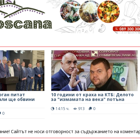
оган питат
10 години от краха на КТБ: Делото
али ще обвини
за "измамата на века" потъна
14:15 ч.
913
0
0
ние! Сайтът не носи отговорност за съдържанието на коментар