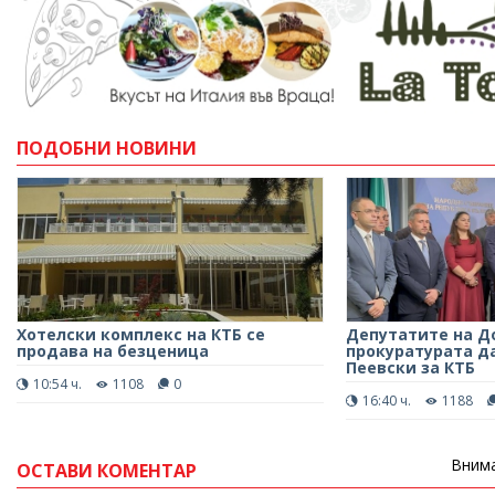
ПОДОБНИ НОВИНИ
Хотелски комплекс на КТБ се
Депутатите на Д
продава на безценица
прокуратурата д
Пеевски за КТБ
10:54 ч.
1108
0
16:40 ч.
1188
Внима
ОСТАВИ КОМЕНТАР