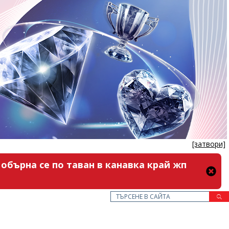
[затвори]
обърна се по таван в канавка край жп