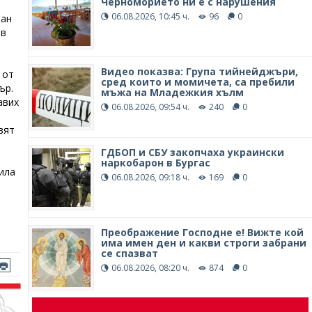
Черноморието ни е с нарушения
06.08.2026, 10:45 ч.
96
0
тан
 в
Видео показва: Група тийнейджъри,
 от
сред които и момичета, са пребили
ър.
мъжа на Младежкия хълм
авих
06.08.2026, 09:54 ч.
240
0
вят
ГДБОП и СБУ закопчаха украински
наркобарон в Бургас
ила
06.08.2026, 09:18 ч.
169
0
Преображение Господне е! Вижте кой
има имен ден и какви строги забрани
се спазват
06.08.2026, 08:20 ч.
874
0