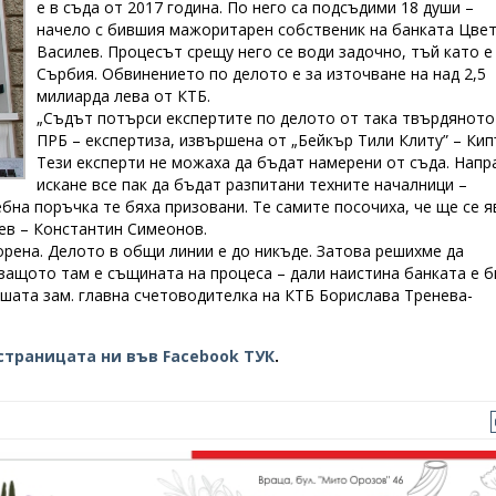
е в съда от 2017 година. По него са подсъдими 18 души –
начело с бившия мажоритарен собственик на банката Цве
Василев. Процесът срещу него се води задочно, тъй като е
Сърбия. Обвинението по делото е за източване на над 2,5
милиарда лева от КТБ.
„Съдът потърси експертите по делото от така твърдяното
ПРБ – експертиза, извършена от „Бейкър Тили Клиту” – Кип
Тези експерти не можаха да бъдат намерени от съда. Напр
искане все пак да бъдат разпитани техните началници –
на поръчка те бяха призовани. Те самите посочиха, че ще се я
лев – Константин Симеонов.
орена. Делото в общи линии е до никъде. Затова решихме да
защото там е същината на процеса – дали наистина банката е б
вшата зам. главна счетоводителка на КТБ Борислава Тренева-
страницата ни във Facebook ТУК
.