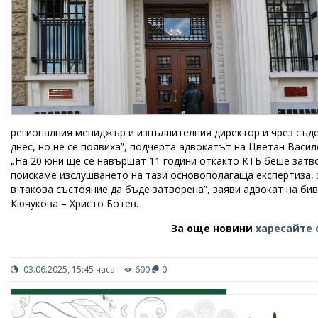
регионалния мениджър и изпълнителния директор и чрез съдеб
днес, но не се появиха”, подчерта адвокатът на Цветан Васи
„На 20 юни ще се навършат 11 години откакто КТБ беше затв
поискаме изслушването на тази основополагаща експертиза, 
в такова състояние да бъде затворена”, заяви адвокат на би
Кючукова – Христо Ботев.
За още новини
харесайте 
03.06.2025, 15:45 часа
600
0