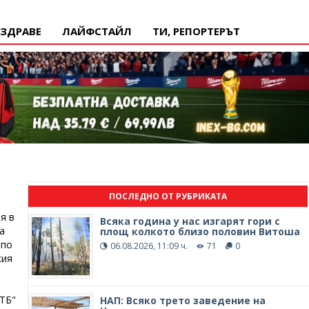
ЗДРАВЕ
ЛАЙФСТАЙЛ
ТИ, РЕПОРТЕРЪТ
ПОСЛЕДНО ОТ РУБРИКАТА
я в
Всяка година у нас изгарят гори с
а
площ колкото близо половин Витоша
 по
06.08.2026, 11:09 ч.
71
0
кия
КТБ"
НАП: Всяко трето заведение на