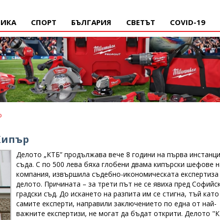
ИКА
СПОРТ
БЪЛГАРИЯ
СВЕТЪТ
COVID-19
р
 Кипър
Делото „КТБ” продължава вече 8 години на първа инстанци
съда. С по 500 лева бяха глобени двама кипърски шефове н
компания, извършила съдебно-икономическата експертиза
делото. Причината – за трети път не се явиха пред Софийс
градски съд. До искането на разпита им се стигна, тъй като
самите експерти, направили заключението по една от най-
важните експертизи, не могат да бъдат открити. Делото "