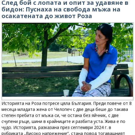
След бой с лопата и опит за удавяне в
бидон: Пуснаха на свобода мъжа на
осакатената до живот Роза
Историята на Роза потресе цяла България. Преди повече от 8
месеца младата жена от Челопеч с две деца беше до такава
степен пребита от мъжа си, че остана без яйчник, с две
счупени ръце, шини в крайниците и разбита уста. Жива е по
чудо. Историята, разказана през септември 2024 г. в
рубриката „Високо напрежение“, стана повод тогавашният