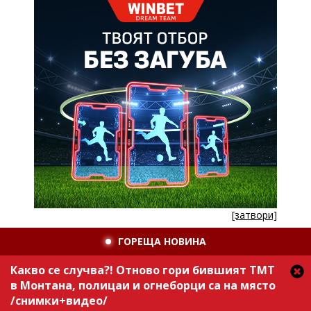
[затвори]
ГОРЕЩА НОВИНА
Какво се случва?! Отново гори бившият ТМТ
в Монтана, полицаи и огнеборци са на място
/снимки+видео/