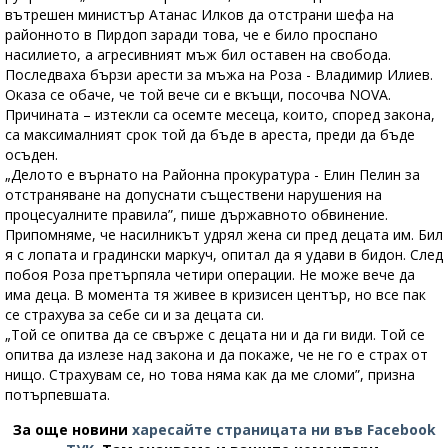
вътрешен министър Атанас Илков да отстрани шефа на
районното в Пирдоп заради това, че е било проспано
насилието, а агресивният мъж бил оставен на свобода.
Последваха бързи арести за мъжа на Роза - Владимир Илиев.
Оказа се обаче, че той вече си е вкъщи, посочва NOVA.
Причината – изтекли са осемте месеца, които, според закона,
са максималният срок той да бъде в ареста, преди да бъде
осъден.
„Делото е върнато на Районна прокуратура - Елин Пелин за
отстраняване на допуснати съществени нарушения на
процесуалните правила”, пише държавното обвинение.
Припомняме, че насилникът удрял жена си пред децата им. Бил
я с лопата и градински маркуч, опитал да я удави в бидон. След
побоя Роза претърпяла четири операции. Не може вече да
има деца. В момента тя живее в кризисен център, но все пак
се страхува за себе си и за децата си.
„Той се опитва да се свърже с децата ни и да ги види. Той се
опитва да излезе над закона и да покаже, че не го е страх от
нищо. Страхувам се, но това няма как да ме сломи”, призна
потърпевшата.
За още новини
харесайте страницата ни във Facebook