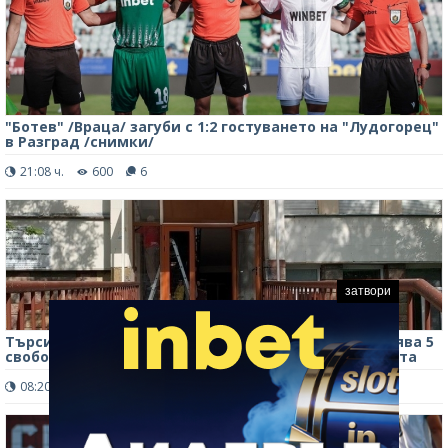
"Ботев" /Враца/ загуби с 1:2 гостуването на "Лудогорец"
в Разград /снимки/
21:08 ч.
600
6
затвори
Търсите работа? МБАЛ „Христо Ботев“-Враца обявява 5
свободни позиции за санитари, вижте изискванията
08:20 ч.
2274
0