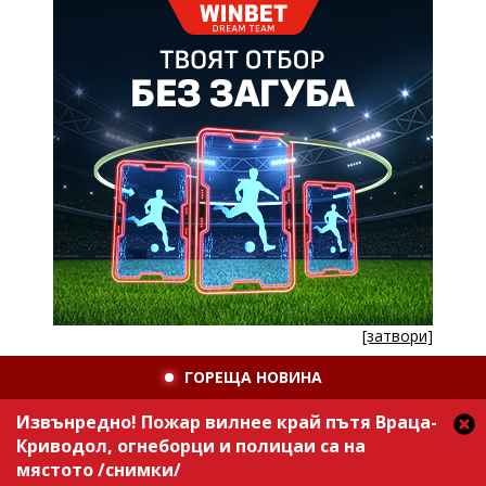
[затвори]
ГОРЕЩА НОВИНА
Извънредно! Пожар вилнее край пътя Враца-
Криводол, огнеборци и полицаи са на
мястото /снимки/