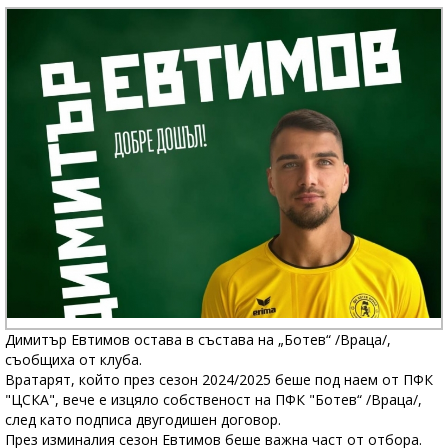
Димитър Евтимов остава в състава на „Ботев“ /Враца/,
съобщиха от клуба.
Вратарят, който през сезон 2024/2025 беше под наем от ПФК
"ЦСКА", вече е изцяло собственост на ПФК "Ботев“ /Враца/,
след като подписа двугодишен договор.
През изминалия сезон Евтимов беше важна част от отбора.