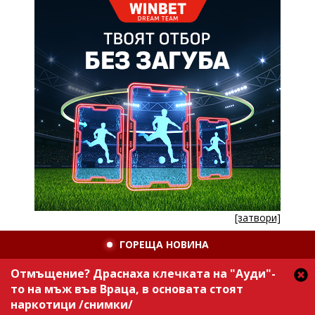
[затвори]
ГОРЕЩА НОВИНА
Отмъщение? Драснаха клечката на "Ауди"-
то на мъж във Враца, в основата стоят
наркотици /снимки/