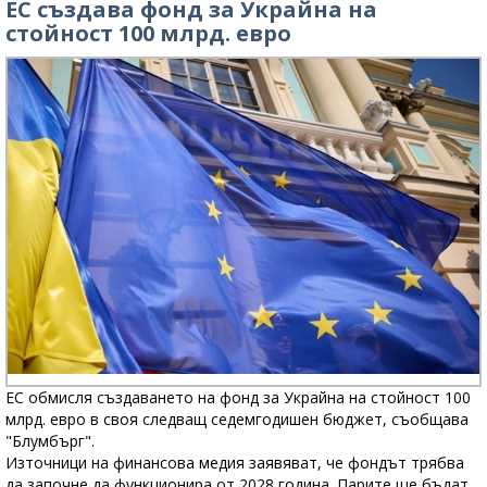
ЕС създава фонд за Украйна на
стойност 100 млрд. евро
ЕС обмисля създаването на фонд за Украйна на стойност 100
млрд. евро в своя следващ седемгодишен бюджет, съобщава
"Блумбърг".
Източници на финансова медия заявяват, че фондът трябва
да започне да функционира от 2028 година. Парите ще бъдат