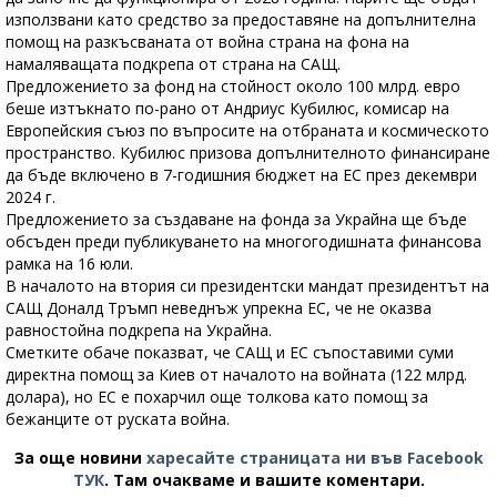
използвани като средство за предоставяне на допълнителна
помощ на разкъсваната от война страна на фона на
намаляващата подкрепа от страна на САЩ.
Предложението за фонд на стойност около 100 млрд. евро
беше изтъкнато по-рано от Андриус Кубилюс, комисар на
Европейския съюз по въпросите на отбраната и космическото
пространство. Кубилюс призова допълнителното финансиране
да бъде включено в 7-годишния бюджет на ЕС през декември
2024 г.
Предложението за създаване на фонда за Украйна ще бъде
обсъден преди публикуването на многогодишната финансова
рамка на 16 юли.
В началото на втория си президентски мандат президентът на
САЩ Доналд Тръмп неведнъж упрекна ЕС, че не оказва
равностойна подкрепа на Украйна.
Сметките обаче показват, че САЩ и ЕС съпоставими суми
директна помощ за Киев от началото на войната (122 млрд.
долара), но ЕС е похарчил още толкова като помощ за
бежанците от руската война.
За още новини
харесайте страницата ни във Facebook
ТУК
.
Там очакваме и вашите коментари.