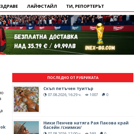
ЗДРАВЕ
ЛАЙФСТАЙЛ
ТИ, РЕПОРТЕРЪТ
ПОСЛЕДНО ОТ РУБРИКАТА
Скъп петъчен туитър
ло
07.08.2026, 16:29 ч.
1007
0
я
да
Ники Пенчев натяга Рая Пакова край
ook
басейн /снимки/
07.08.2026, 12:00 ч.
593
0