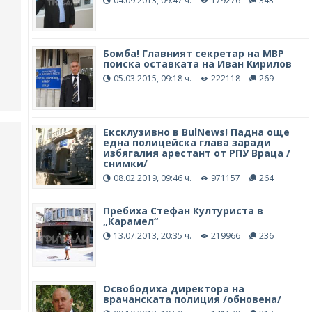
04.09.2013, 09:47 ч.
179276
343
Бомба! Главният секретар на МВР
поиска оставката на Иван Кирилов
05.03.2015, 09:18 ч.
222118
269
Ексклузивно в BulNews! Падна още
една полицейска глава заради
избягалия арестант от РПУ Враца /
снимки/
08.02.2019, 09:46 ч.
971157
264
Пребиха Стефан Културиста в
„Карамел“
13.07.2013, 20:35 ч.
219966
236
Освободиха директора на
врачанската полиция /обновена/