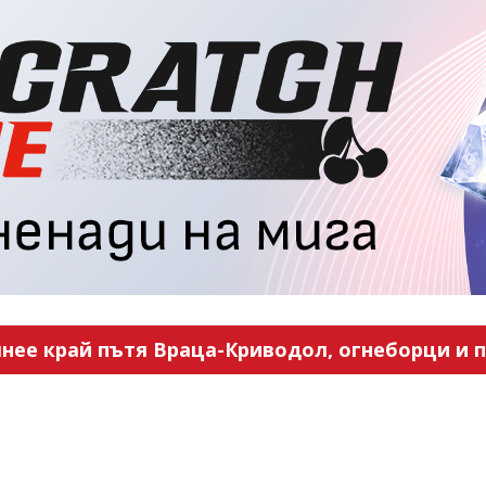
нее край пътя Враца-Криводол, огнеборци и п