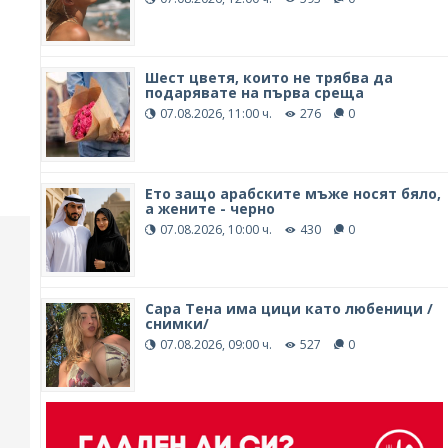
Шест цветя, които не трябва да
подарявате на първа среща
07.08.2026, 11:00 ч.
276
0
Ето защо арабските мъже носят бяло,
а жените - черно
07.08.2026, 10:00 ч.
430
0
Сара Тена има цици като любеници /
снимки/
07.08.2026, 09:00 ч.
527
0