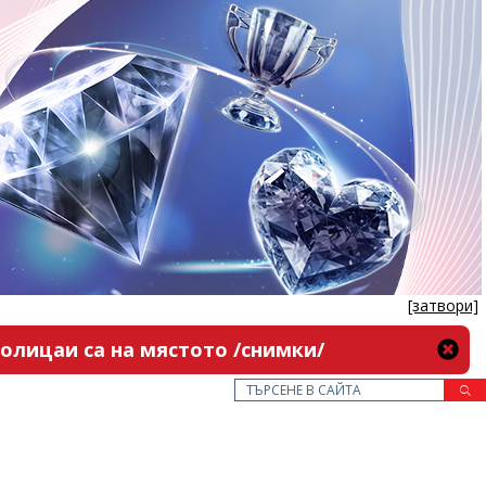
[затвори]
олицаи са на мястото /снимки/