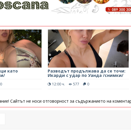
ици като
Разводът продължава да се точи:
и/
Икарди с удар по Уанда /снимки/
0
12:00 ч.
577
0
ние! Сайтът не носи отговорност за съдържанието на коментар