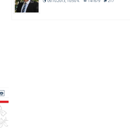
09.10.2013, 10:50 ч.
141679
217