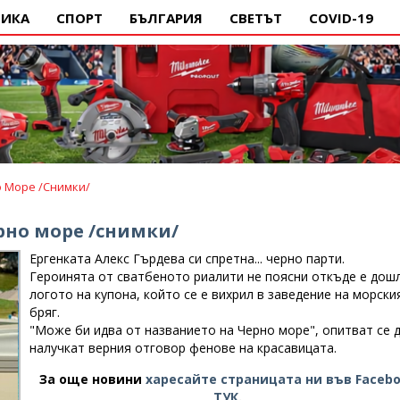
ИКА
СПОРТ
БЪЛГАРИЯ
СВЕТЪТ
COVID-19
о Море /снимки/
рно море /снимки/
Ергенката Алекс Гърдева си спретна... черно парти.
Героинята от сватбеното риалити не поясни откъде е дош
логото на купона, който се е вихрил в заведение на морски
бряг.
"Може би идва от названието на Черно море", опитват се 
налучкат верния отговор фенове на красавицата.
За още новини
харесайте страницата ни във Faceb
ТУК
.