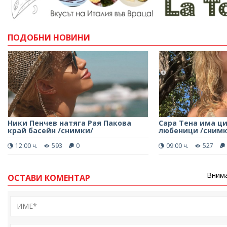
ПОДОБНИ НОВИНИ
Ники Пенчев натяга Рая Пакова
Сара Тена има ц
край басейн /снимки/
любеници /снимк
12:00 ч.
593
0
09:00 ч.
527
Внима
ОСТАВИ КОМЕНТАР