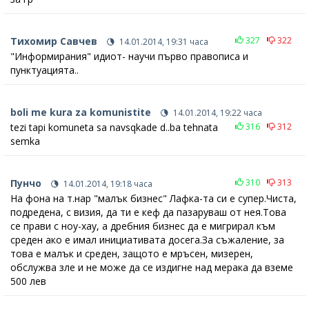
Тихомир Савчев
327
322
14.01.2014, 19:31 часа
"Информирания" идиот- научи първо правописа и
пунктуацията..
boli me kura za komunistite
14.01.2014, 19:22 часа
tezi tapi komuneta sa navsqkade d..ba tehnata
316
312
semka
Пунчо
310
313
14.01.2014, 19:18 часа
На фона на т.нар "малък бизнес" Лафка-та си е супер.Чиста,
подредена, с визия, да ти е кеф да пазаруваш от нея.Това
се прави с ноу-хау, а дребния бизнес да е мигрирал към
среден ако е имал инициативата досега.За съжаление, за
това е малък и среден, защото е мръсен, мизерен,
обслужва зле и не може да се издигне над мерака да вземе
500 лев