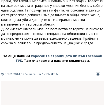
Враца, поставяйки маломерни павилиони без вода и тоалетна
на възлови места в града, ще унищожи местния бизнес, който
едва оцелява. Те подчертават и факта, че основните данъци
от търговската дейност няма да влизат в общинската хазна,
която ще загуби и данъците от фалиралите местни
магазинчета и търговски обекти.
Днес кметът Николай Иванов посъветва авторите на писмото
да го предоставят на компетенцията на общинския съвет с
мотива, че не може да вземе еднолично решение. Крайният
срок за внасянето на предложението на „Лафка“ е сряда.
За още новини
харесайте страницата ни във Facebook
ТУК
.
Там очакваме и вашите коментари.
13.01.2014, 12:57 часа
17137
16