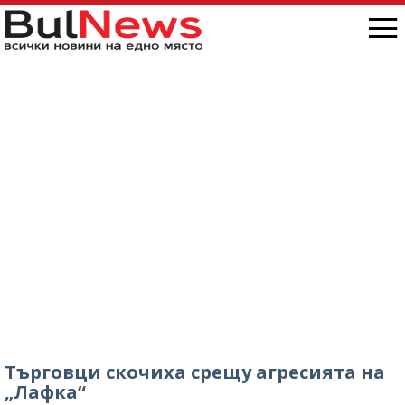
Търговци скочиха срещу агресията на
„Лафка“