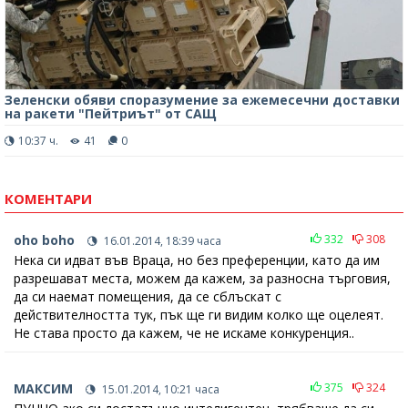
Зеленски обяви споразумение за ежемесечни доставки
на ракети "Пейтриът" от САЩ
10:37 ч.
41
0
КОМЕНТАРИ
oho boho
332
308
16.01.2014, 18:39 часа
Нека си идват във Враца, но без преференции, като да им
разрешават места, можем да кажем, за разносна търговия,
да си наемат помещения, да се сблъскат с
действителността тук, пък ще ги видим колко ще оцелеят.
Не става просто да кажем, че не искаме конкуренция..
МАКСИМ
375
324
15.01.2014, 10:21 часа