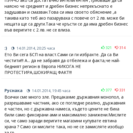
ПУНЧО ако си достатъчно интелигентен ,трябваше да си
наясно че средният и дребен бизнес непрекъснато е
задушаван и смазван.Това си има своето обяснение ,а
такива като теб ако пазаруваха с повече от 2 лв. може би
нещата ще са други.Така че кръсти се да има дребен бизнес
във веригите с 2 лв. не се влиза.
:)
321
314
14.01.2014, 20:25 часа
Ето Ви сега БСП на власт.Сами си ги избрахте. Да са Ви
честити!!! А... да не забравя да отбележа и факта,че най-
бедният регион в Европа НИКОГА НЕ
ПРОТЕСТИРА,ШОКИРАЩ ФАКТ!!!
Руснака
377
331
14.01.2014, 19:45 часа
Всички сме много зле. Прецакахме държавния монопол, а
разрешаваме частния, ако се погледне реално, държавния
е частен, но с държавна намеса, където цените не биха
били само фиксирани ами и максимално занижени.Мислите
си, че само заради веригите магазини купувате евтина
храна ? Само си мислите така, но не се замисляте изобщо
за гр