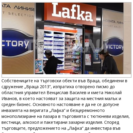
Собствениците на търговски обекти във Враца, обединени в
сдружение „Враца 2013“, изпратиха отворено писмо до
областния управител Венцислав Василев и кмета Николай
Иванов, в което настояват за защита на местния малък и
среден бизнес. Основното настояване е да не се допусне
инвазията на веригата „Лафка“ и безцеремонното
монополизиране на пазара в търговията с тютюневи изделия,
вестници, алкохол и пакетирани захарни изделия. Според
търговците, предложението на „Лафка“ да инвестира във