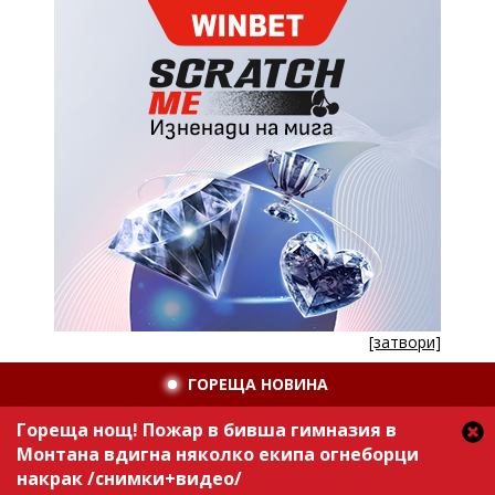
[затвори]
ГОРЕЩА НОВИНА
Гореща нощ! Пожар в бивша гимназия в
Монтана вдигна няколко екипа огнеборци
накрак /снимки+видео/