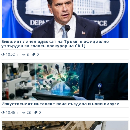
Бившият личен адвокат на Тръмп е официално
утвърден за главен прокурор на САЩ
10:52 ч.
8
0
Изкуственият интелект вече създава и нови вируси
10:46 ч.
28
0