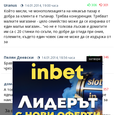
Uranus
306
301
14.01.2014, 19:00 часа
Който мисли, че монополизацията на някакъв пазар е
добра за клиента е тъпанар. Трябва конкуренция. Трябват
малките магазини - цяло семейство може да се изхранва от
един малък магазин... "но не е толкова лъскав и доматите
им са с 20 стинки по-скъпи, по-добре да отида при ония,
големите, където един човек сам не може да се издържа от
за
Пелян Деевски
331
346
14.01.2014, 18:56 часа
затвори
Браво Враца, затвърждавате си 10-те % гласове за ДПС
чрез прокарването на уафката. Истенски българи!
домат 10 лева, ама дома
14.01.2014, 18:41 часа
А това по 90 стотинки в кауфланд ти като го
326
357
ядеш и наистина ли си представяш, че е домат ? по добре
наистина да дадеш 5-6 лева, но да знаеш какво ядеш... а за
цигарите, алкохола и вестниците недей да говориш за
положителните страни от монополизирането, при
За осигуряване на правилното