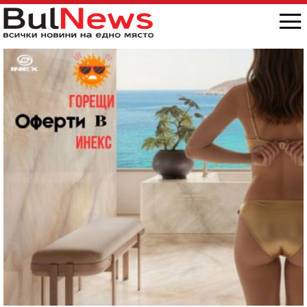
снимка/