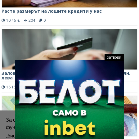
Расте размерът на лошите кредити у нас
10:46 ч.
204
0
затвори
Заловиха жена за измама с кредити за близо 1,5 млн.
лева
16:15 ч.
442
0
За осигуряване на правилното
функциониране на уебсайта ние използваме
„бисквитки“.
Повече информация