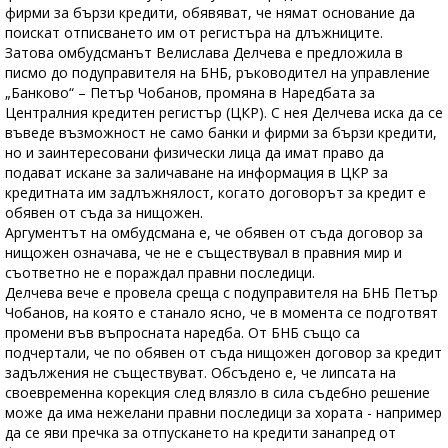
фирми за бързи кредити, обявяват, че нямат основание да
поискат отписването им от регистъра на длъжниците.
Затова омбудсманът Велислава Делчева е предложила в
писмо до подуправителя на БНБ, ръководител на управление
„Банково“ – Петър Чобанов, промяна в Наредбата за
Централния кредитен регистър (ЦКР). С нея Делчева иска да се
въведе възможност не само банки и фирми за бързи кредити,
но и заинтересовани физически лица да имат право да
подават искане за заличаване на информация в ЦКР за
кредитната им задлъжнялост, когато договорът за кредит е
обявен от съда за нищожен.
Аргументът на омбудсмана е, че обявен от съда договор за
нищожен означава, че не е съществувал в правния мир и
съответно не е пораждал правни последици.
Делчева вече е провела среща с подуправителя на БНБ Петър
Чобанов, на която е станало ясно, че в момента се подготвят
промени във въпросната наредба. От БНБ също са
подчертали, че по обявен от съда нищожен договор за кредит
задължения не съществуват. Обсъдено е, че липсата на
своевременна корекция след влязло в сила съдебно решение
може да има нежелани правни последици за хората - например
да се яви пречка за отпускането на кредити занапред от