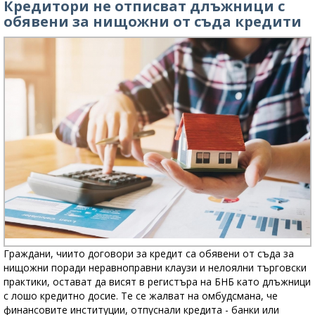
Кредитори не отписват длъжници с
обявени за нищожни от съда кредити
Граждани, чиито договори за кредит са обявени от съда за
нищожни поради неравноправни клаузи и нелоялни търговски
практики, остават да висят в регистъра на БНБ като длъжници
с лошо кредитно досие. Те се жалват на омбудсмана, че
финансовите институции, отпуснали кредита - банки или