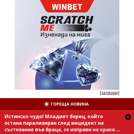
[затвори]
ГОРЕЩА НОВИНА
Истинско чудо! Младият борец, който
остана парализиран след инцидент на
състезание във Враца, се изправи на крака /