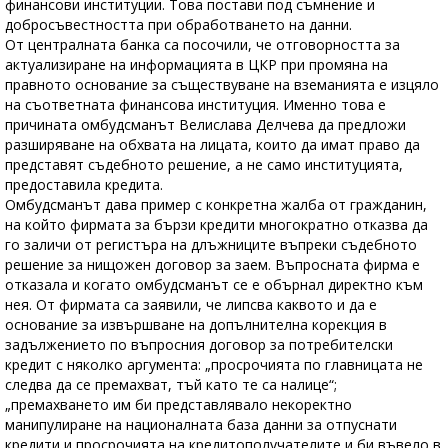
финансови институции. Това постави под съмнение и
добросъвестността при обработването на данни.
От централната банка са посочили, че отговорността за
актуализиране на информацията в ЦКР при промяна на
правното основание за съществуване на вземанията е изцяло
на съответната финансова институция. Именно това е
причината омбудсманът Велислава Делчева да предложи
разширяване на обхвата на лицата, които да имат право да
представят съдебното решение, а не само институцията,
предоставила кредита.
Омбудсманът дава пример с конкретна жалба от гражданин,
на който фирмата за бързи кредити многократно отказва да
го заличи от регистъра на длъжниците въпреки съдебното
решение за нищожен договор за заем. Въпросната фирма е
отказала и когато омбудсманът се е обърнал директно към
нея. От фирмата са заявили, че липсва каквото и да е
основание за извършване на допълнителна корекция в
задължението по въпросния договор за потребителски
кредит с няколко аргумента: „просрочията по главницата не
следва да се премахват, тъй като те са налице“;
„премахването им би представлявало некоректно
манипулиране на националната база данни за отпуснати
кредити и просрочията на кредитополучателите и би въвело в