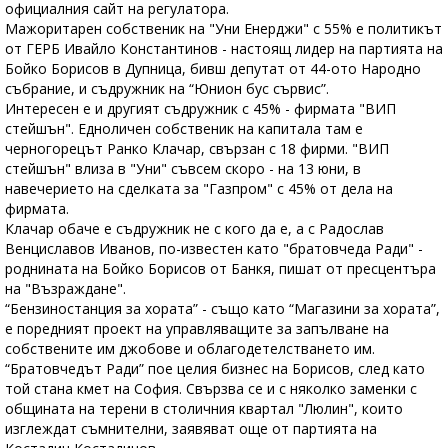
официалния сайт на регулатора.
Мажоритарен собственик на "Уни Енерджи" с 55% е политикът
от ГЕРБ Ивайло Константинов - настоящ лидер на партията на
Бойко Борисов в Дупница, бивш депутат от 44-ото Народно
събрание, и съдружник на “Юнион бус сървис”.
Интересен е и другият съдружник с 45% - фирмата "ВИП
стейшън". Едноличен собственик на капитала там е
черногорецът Ранко Клачар, свързан с 18 фирми. "ВИП
стейшън" влиза в "Уни" съвсем скоро - на 13 юни, в
навечерието на сделката за "Газпром" с 45% от дела на
фирмата.
Клачар обаче е съдружник не с кого да е, а с Радослав
Венциславов Иванов, по-известен като "братовчеда Ради" -
роднината на Бойко Борисов от Банкя, пишат от пресцентъра
на "Възраждане".
“Бензиностанция за хората” - също като “Магазини за хората”,
е поредният проект на управляващите за запълване на
собствените им джобове и облагодетелстването им.
“Братовчедът Ради” пое целия бизнес на Борисов, след като
той стана кмет на София. Свързва се и с няколко заменки с
общината на терени в столичния квартал "Люлин", които
изглеждат съмнителни, заявяват още от партията на