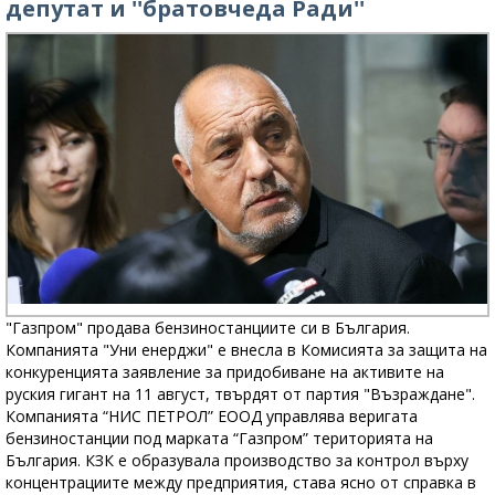
депутат и ''братовчеда Ради''
"Газпром" продава бензиностанциите си в България.
Компанията "Уни енерджи" е внесла в Комисията за защита на
конкуренцията заявление за придобиване на активите на
руския гигант на 11 август, твърдят от партия "Възраждане".
Компанията “НИС ПЕТРОЛ” ЕООД управлява веригата
бензиностанции под марката “Газпром” територията на
България. КЗК е образувала производство за контрол върху
концентрациите между предприятия, става ясно от справка в