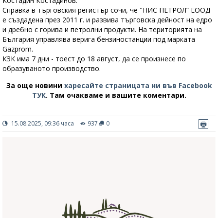
Костадин Костадинов.
Справка в търговския регистър сочи, че "НИС ПЕТРОЛ” ЕООД
e създадена през 2011 г. и развива търговска дейност на едро
и дребно с горива и петролни продукти. На територията на
България управлява верига бензиностанции под марката
Gazprom.
КЗК има 7 дни - тоест до 18 август, да се произнесе по
образуваното производство.
За още новини
харесайте страницата ни във Facebook
ТУК
.
Там очакваме и вашите коментари.
15.08.2025, 09:36 часа
937
0