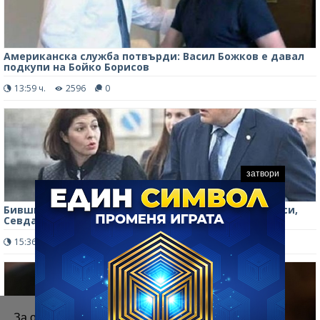
Американска служба потвърди: Васил Божков е давал
подкупи на Бойко Борисов
13:59 ч.
2596
0
затвори
Бившият премиер Бойко Борисов сменя пиарката си,
Севда е аут
15:36 ч.
909
0
За осигуряване на правилното