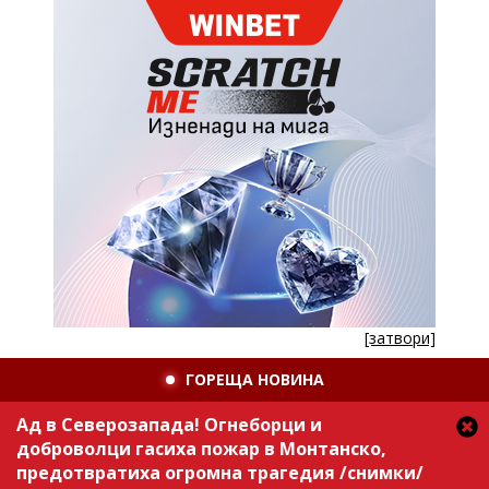
[затвори]
ГОРЕЩА НОВИНА
Ад в Северозапада! Огнеборци и
доброволци гасиха пожар в Монтанско,
предотвратиха огромна трагедия /снимки/