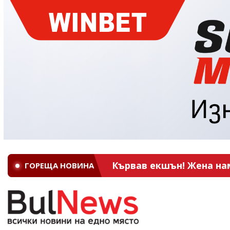
Кървав екшън! Жена на
ГОРЕЩА НОВИНА