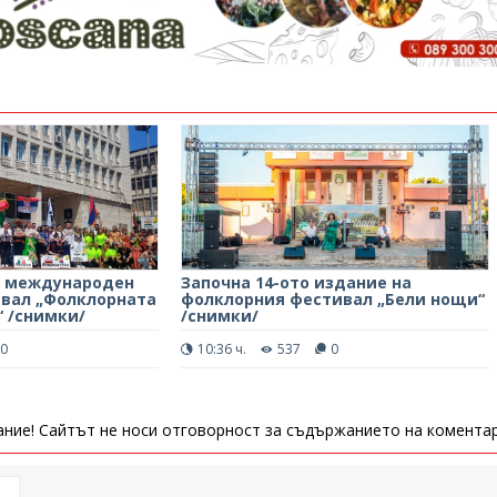
т международен
Започна 14-ото издание на
вал „Фолклорната
фолклорния фестивал „Бели нощи“
“ /снимки/
/снимки/
0
10:36 ч.
537
0
ние! Сайтът не носи отговорност за съдържанието на коментар