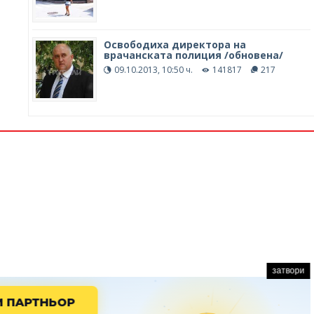
Освободиха директора на
врачанската полиция /обновена/
09.10.2013, 10:50 ч.
141817
217
затвори