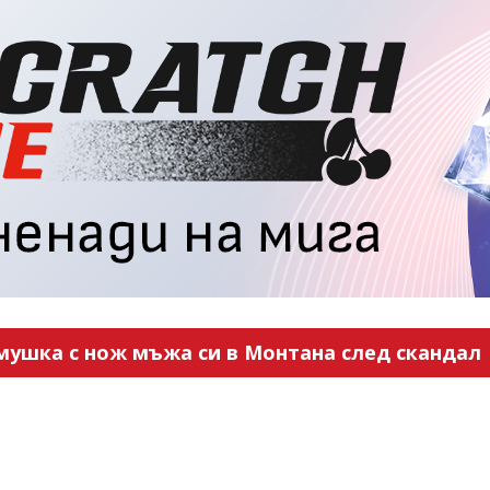
мушка с нож мъжа си в Монтана след скандал