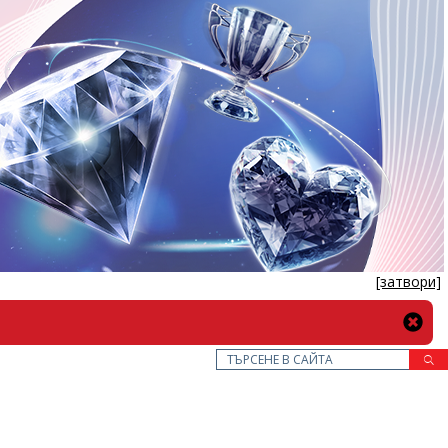
[затвори]