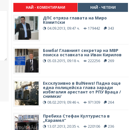
НАЙ - КОМЕНТИРАНИ
НАЙ - ЧЕТЕНИ
ДПС отряза главата на Миро
Комитски
04.09.2013, 09:47 ч.
179442
343
Бомба! Главният секретар на МВР
поиска оставката на Иван Кирилов
05.03.2015, 09:18 ч.
222256
269
Ексклузивно в BulNews! Падна още
една полицейска глава заради
избягалия арестант от РПУ Враца /
снимки/
08.02.2019, 09:46 ч.
971309
264
Пребиха Стефан Културиста в
„Карамел“
13.07.2013, 20:35 ч.
220106
236