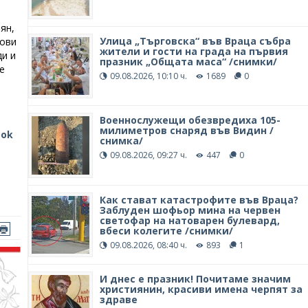
ян,
Улица „Търговска“ във Враца събра
цови
жители и гости на града на първия
ди и
празник „Общата маса“ /снимки/
е
09.08.2026, 10:10 ч.
1689
0
Военнослужещи обезвредиха 105-
милиметров снаряд във Видин /
ook
снимка/
09.08.2026, 09:27 ч.
447
0
Как стават катастрофите във Враца?
Заблуден шофьор мина на червен
светофар на натоварен булевард,
вбеси колегите /снимки/
09.08.2026, 08:40 ч.
893
1
И днес е празник! Почитаме значим
християнин, красиви имена черпят за
здраве