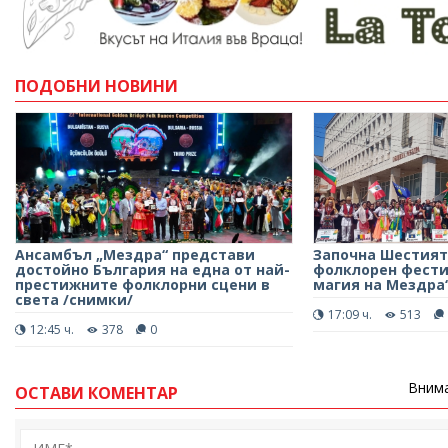
ПОДОБНИ НОВИНИ
Ансамбъл „Мездра“ представи
Започна Шестия
достойно България на една от най-
фолклорен фести
престижните фолклорни сцени в
магия на Мездра
света /снимки/
17:09 ч.
513
12:45 ч.
378
0
Внима
ОСТАВИ КОМЕНТАР