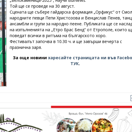
„Белокаменица-2025“, научи BulNews.
Той ще се проведе на 30 август.
Сцената ще събере гайдарска формация „Орфикус“ от Смол
народните певци Пепи Христозова и Венцислав Пенев, тан
ансамбли и групи за народно пеене. Публиката ще се насла
на изпълненията на „Етро Брас Бенд“ от Етрополе, които щ
поведат всички в ритъма на българското хоро.
Фестивалът започва в 10.30 ч. и ще завърши вечерта с
празнична заря.
За още новини
харесайте страницата ни във Faceb
ТУК
.