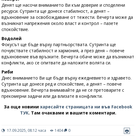
Денят ще насочи вниманието Ви към доверие и споделени
ресурси. Сутринта ще донесе стабилност, а денят –
вдъхновение за освобождаване от тежести. Вечерта може да
възникнат напрежения около власт и контрол – пазете
спокойствие.
Водолей
Фокусът ще бъде върху партньорствата. Сутринта ще
почувствате стабилност и хармония, а през деня – повече
вдъхновение във връзките. Вечерта обаче може да възникнат
конфликти, ако се опитвате да наложите волята си.
Риби
Днес вниманието Ви ще бъде върху ежедневието и здравето.
Сутринта ще донесе ред и спокойствие, а денят – повече
вдъхновение. Вечерта внимавайте да не се претоварите с
прекомерни задачи или да влизате в конфликти.
За още новини
харесайте страницата ни във Facebook
ТУК
.
Там очакваме и вашите коментари.
17.09.2025, 08:12 часа
1404
0