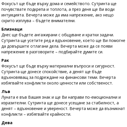
Фокусът ще бъде върху дома и семейството. Сутринта ще
почувствате подкрепа и топлота, а през деня ще Ви води
интуицията. Вечерта може да има напрежение, ако нещо
скрито изплува – бъдете внимателни.
Близнаци
Днес ще бъдете ангажирани с общуване и кратки задачи.
Сутринта ще усетите ред и вдъхновение, което ще Ви помогне
да довършите отлагани дела. Вечерта може да се появи
напрежение в разговорите – подбирайте думите си.
Рак
Фокусът ще бъде върху материални въпроси и сигурност.
Сутринта ще донесе спокойствие, а денят ще бъде
вдъхновяващ за подреждане на финансови теми. Вечерта
избягвайте конфликти около ценности или собственост.
Лъв
Луната е във Вашия знак и ще Ви направи по-емоционални и
изразителни. Сутринта ще донесе усещане за стабилност, а
денят – вдъхновение и увереност. Вечерта може да възникнат
конфликти – избягвайте крайности.
Дева