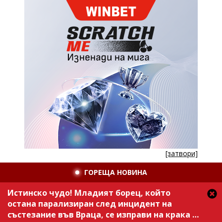
[затвори]
ГОРЕЩА НОВИНА
Истинско чудо! Младият борец, който
остана парализиран след инцидент на
състезание във Враца, се изправи на крака /