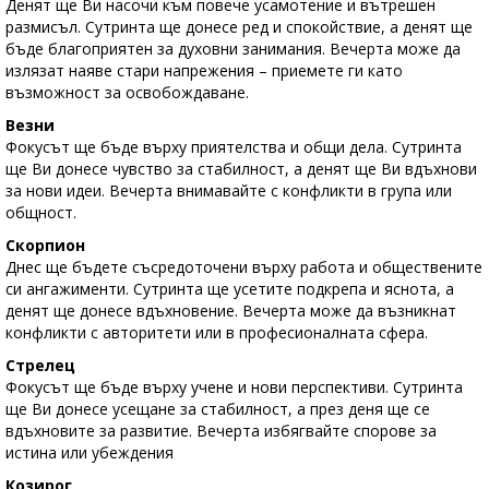
Денят ще Ви насочи към повече усамотение и вътрешен
размисъл. Сутринта ще донесе ред и спокойствие, а денят ще
бъде благоприятен за духовни занимания. Вечерта може да
излязат наяве стари напрежения – приемете ги като
възможност за освобождаване.
Везни
Фокусът ще бъде върху приятелства и общи дела. Сутринта
ще Ви донесе чувство за стабилност, а денят ще Ви вдъхнови
за нови идеи. Вечерта внимавайте с конфликти в група или
общност.
Скорпион
Днес ще бъдете съсредоточени върху работа и обществените
си ангажименти. Сутринта ще усетите подкрепа и яснота, а
денят ще донесе вдъхновение. Вечерта може да възникнат
конфликти с авторитети или в професионалната сфера.
Стрелец
Фокусът ще бъде върху учене и нови перспективи. Сутринта
ще Ви донесе усещане за стабилност, а през деня ще се
вдъхновите за развитие. Вечерта избягвайте спорове за
истина или убеждения
Козирог