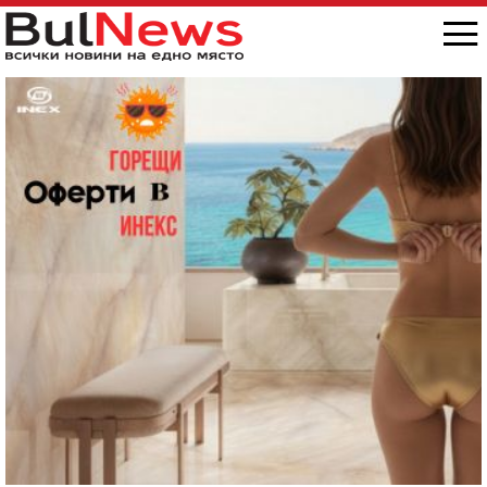
снимка/