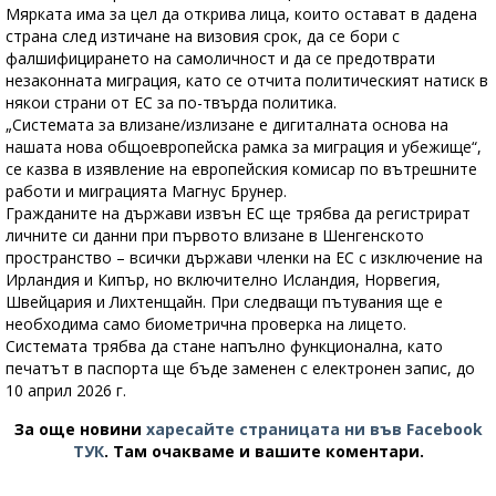
Мярката има за цел да открива лица, които остават в дадена
страна след изтичане на визовия срок, да се бори с
фалшифицирането на самоличност и да се предотврати
незаконната миграция, като се отчита политическият натиск в
някои страни от ЕС за по-твърда политика.
„Системата за влизане/излизане е дигиталната основа на
нашата нова общоевропейска рамка за миграция и убежище“,
се казва в изявление на европейския комисар по вътрешните
работи и миграцията Магнус Брунер.
Гражданите на държави извън ЕС ще трябва да регистрират
личните си данни при първото влизане в Шенгенското
пространство – всички държави членки на ЕС с изключение на
Ирландия и Кипър, но включително Исландия, Норвегия,
Швейцария и Лихтенщайн. При следващи пътувания ще е
необходима само биометрична проверка на лицето.
Системата трябва да стане напълно функционална, като
печатът в паспорта ще бъде заменен с електронен запис, до
10 април 2026 г.
За още новини
харесайте страницата ни във Facebook
ТУК
.
Там очакваме и вашите коментари.