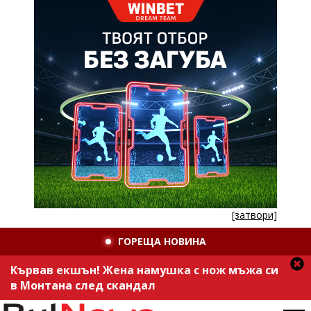
[затвори]
ГОРЕЩА НОВИНА
Кървав екшън! Жена намушка с нож мъжа си
в Монтана след скандал