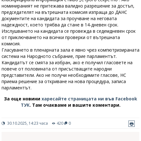
номинираният не притежава валидно разрешение за достъп,
председателят на вътрешната комисия изпраща до ДАНС
документите на кандидата за проучване на неговата
надеждност, което трябва да стане в 14-дневен срок.
Изслушването на кандидата се провежда в седемдневен срок
от приключването на всички проверки от вътрешната
комисия.
Гласуването в пленарната зала е явно чрез компютризираната
система на Народното събрание, прие парламентът.
Кандидатът се смята за избран, ако е получил гласовете на
повече от половината от присъстващите народни
представители. Ако не получи необходимите гласове, НС
приема решение за откриване на нова процедура, записа
парламентът.
За още новини
харесайте страницата ни във Facebook
ТУК
.
Там очакваме и вашите коментари.
30.10.2025, 14:23 часа
420
0