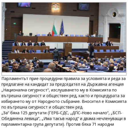
Парламентът прие процедурни правила за условията и реда за
предлагане на кандидат за председател на Държавна агенция
„Национална сигурност“, изслушването му в Комисията по
вътрешна сигурност и обществен ред, както и процедурата за
избирането му от Народното събрание. Вносител е Комисията
по вътрешна сигурност и обществен ред.
„За“ бяха 125 депутати (ГЕРБ-СДС, „ДПС-Ново начало“, „БСП-
Обединена левица“, „Има такъв народ“ и двама нечленуващи в
парламентарна група депутати). Против бяха 71 народни