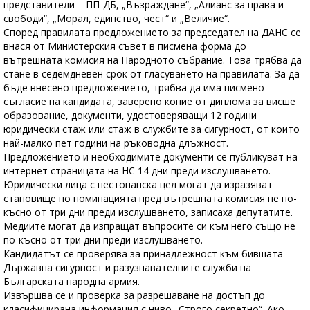
представители – ПП-ДБ, „Възраждане“, „Алианс за права и
свободи“, „Морал, единство, чест“ и „Величие“.
Според правилата предложението за председател на ДАНС се
внася от Министерския съвет в писмена форма до
вътрешната комисия на Народното събрание. Това трябва да
стане в седемдневен срок от гласуването на правилата. За да
бъде внесено предложението, трябва да има писмено
съгласие на кандидата, заверено копие от диплома за висше
образование, документи, удостоверяващи 12 години
юридически стаж или стаж в службите за сигурност, от които
най-малко пет години на ръководна длъжност.
Предложението и необходимите документи се публикуват на
интернет страницата на НС 14 дни преди изслушването.
Юридически лица с нестопанска цел могат да изразяват
становище по номинацията пред вътрешната комисия не по-
късно от три дни преди изслушването, записаха депутатите.
Медиите могат да изпращат въпросите си към него също не
по-късно от три дни преди изслушването.
Кандидатът се проверява за принадлежност към бившата
Държавна сигурност и разузнавателните служби на
Българската народна армия.
Извършва се и проверка за разрешаване на достъп до
класифицирана информация с ниво „Строго секретно“. Ако