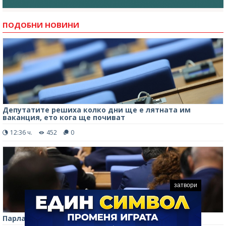
ПОДОБНИ НОВИНИ
Депутатите решиха колко дни ще е лятната им
ваканция, ето кога ще почиват
12:36 ч.
452
0
затвори
Парламентът прие нови правила за избор на ВСС