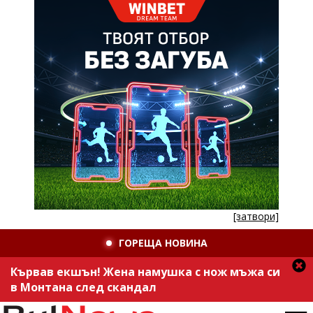
[затвори]
ГОРЕЩА НОВИНА
Кървав екшън! Жена намушка с нож мъжа си
в Монтана след скандал