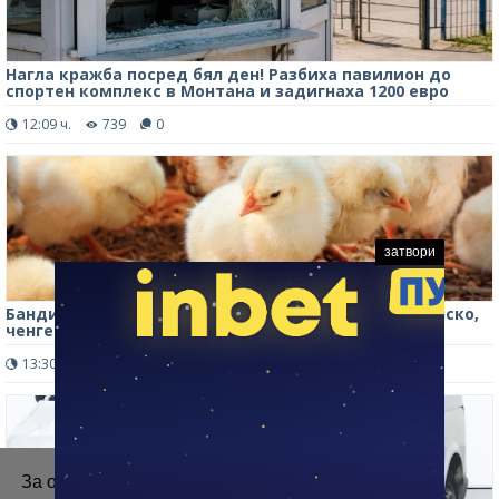
Нагла кражба посред бял ден! Разбиха павилион до
спортен комплекс в Монтана и задигнаха 1200 евро
12:09 ч.
739
0
затвори
Бандит открадна пилетата на съселянин в Монтанско,
ченгетата го спипаха
13:30 ч.
287
0
За осигуряване на правилното