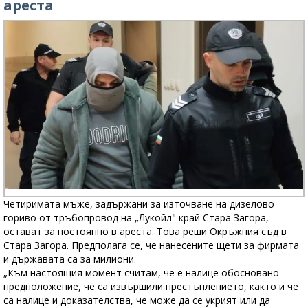
ареста
Четиримата мъже, задържани за източване на дизелово
гориво от тръбопровод на „Лукойл" край Стара Загора,
остават за постоянно в ареста. Това реши Окръжния съд в
Стара Загора. Предполага се, че нанесените щети за фирмата
и държавата са за милиони.
„Към настоящия момент считам, че е налице обосновано
предположение, че са извършили престъплението, както и че
са налице и доказателства, че може да се укрият или да