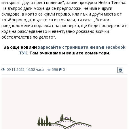
извършат друго престъпление", заяви прокурор Нейка Тенева.
На въпрос дали може да се предположи, че има и други
складове, в които са крили гориво, или пък и други места от
тръбопровода, където са източвали, тя каза: „Всички
предположения подлежат на проверка, ще бъде проверено и в
хода на разследването и евентуално доказано всички
обстоятелства по делото".
За още новини
харесайте страницата ни във Facebook
ТУК
.
Там очакваме и вашите коментари.
09.11.2025, 16:52 часа
596
0