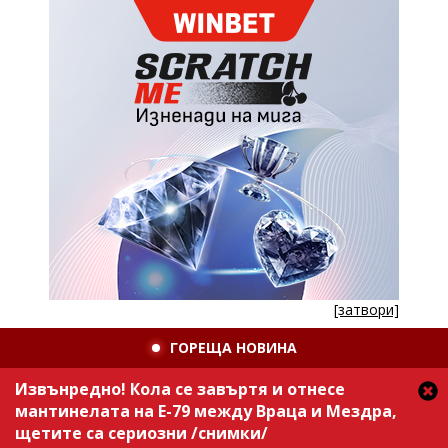
[затвори]
ГОРЕЩА НОВИНА
Извънредно! Кола се завъртя и отнесе
мантинелата на Е-79 между Враца и Мездра,
щетите са сериозни /снимки/