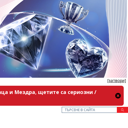
[затвори]
ца и Мездра, щетите са сериозни /