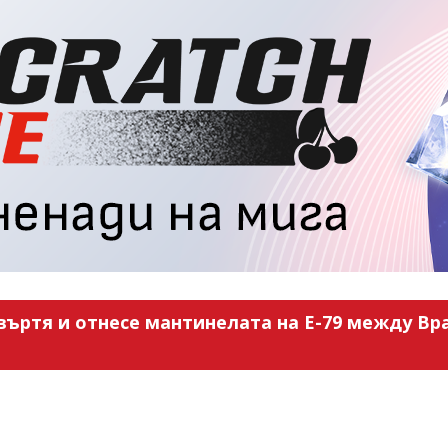
въртя и отнесе мантинелата на Е-79 между Вра