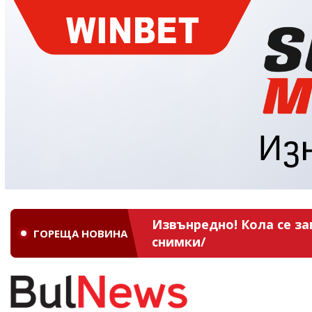
Извънредно! Кола се за
ГОРЕЩА НОВИНА
снимки/