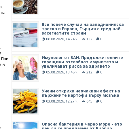
а,
 на
Все повече случаи на западнонилска
треска в Европа, Гърция е сред най-
засегнатите страни
06.08.2026, 14:24 ч.
132
0
,
о
Имунолог от БАН: Продължителните
 При
горещини отслабват имунитета и
а в
увеличават риска за здравето
05.08.2026, 13:48 ч.
212
0
Учени откриха неочакван ефект на
пържените картофи върху мозъка
03.08.2026, 12:27 ч.
645
0
Опасна бактерия в Черно море - ето
о
как да се предпазим от Вибрио