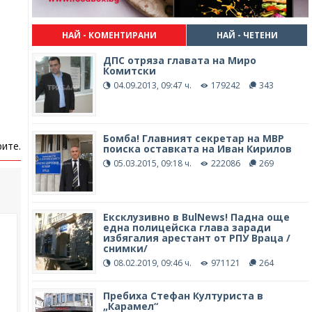
НАЙ - КОМЕНТИРАНИ
НАЙ - ЧЕТЕНИ
ДПС отряза главата на Миро
Комитски
04.09.2013, 09:47 ч.
179242
343
Бомба! Главният секретар на МВР
ите.
поиска оставката на Иван Кирилов
05.03.2015, 09:18 ч.
222086
269
Ексклузивно в BulNews! Падна още
една полицейска глава заради
избягалия арестант от РПУ Враца /
снимки/
08.02.2019, 09:46 ч.
971121
264
Пребиха Стефан Културиста в
„Карамел“