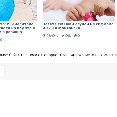
ото: РЗИ-Монтана
Пазете се! Нови случаи на сифилис
вото на водата в
и ХИВ в Монтанско
 в региона
08:40 ч.
998
0
0
ние! Сайтът не носи отговорност за съдържанието на коментар