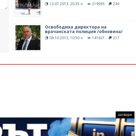
13.07.2013, 20:35 ч.
219935
236
Освободиха директора на
врачанската полиция /обновена/
09.10.2013, 10:50 ч.
141621
217
затвори