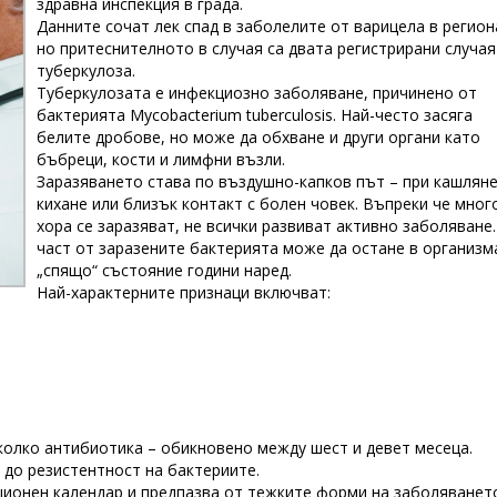
здравна инспекция в града.
Данните сочат лек спад в заболелите от варицела в регион
но притеснителното в случая са двата регистрирани случая
туберкулоза.
Туберкулозата е инфекциозно заболяване, причинено от
бактерията Mycobacterium tuberculosis. Най-често засяга
белите дробове, но може да обхване и други органи като
бъбреци, кости и лимфни възли.
Заразяването става по въздушно-капков път – при кашляне
кихане или близък контакт с болен човек. Въпреки че мног
хора се заразяват, не всички развиват активно заболяване.
част от заразените бактерията може да остане в организм
„спящо“ състояние години наред.
Най-характерните признаци включват:
яколко антибиотика – обикновено между шест и девет месеца.
до резистентност на бактериите.
ционен календар и предпазва от тежките форми на заболяванет