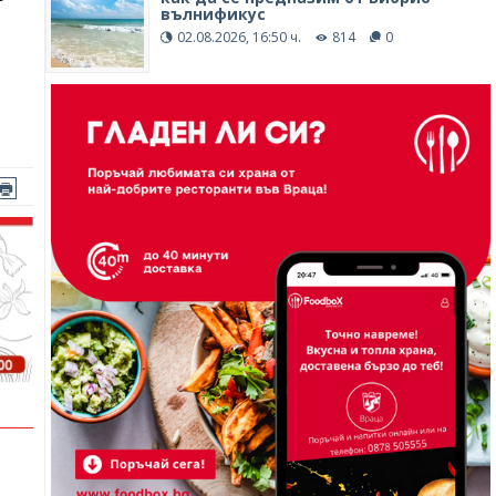
вълнификус
02.08.2026, 16:50 ч.
814
0