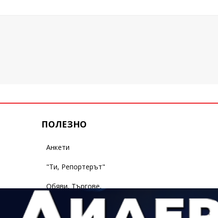
ПОЛЕЗНО
Анкети
"Ти, Репортерът"
Обяви, Търгове,
Съобщения