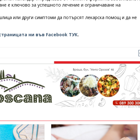
ане е ключово за успешното лечение и ограничаване на
лица или други симптоми да потърсят лекарска помощ и да не
страницата ни във Facebook ТУК
.