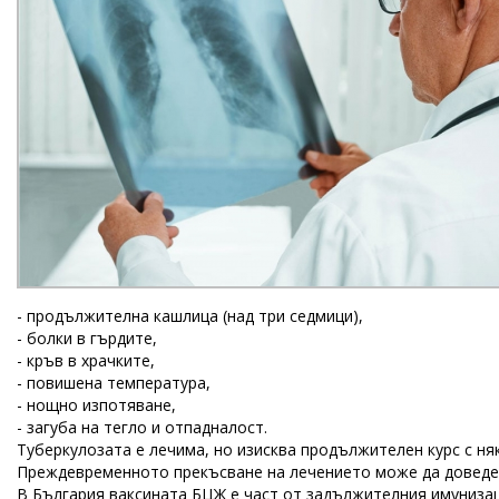
- продължителна кашлица (над три седмици),
- болки в гърдите,
- кръв в храчките,
- повишена температура,
- нощно изпотяване,
- загуба на тегло и отпадналост.
Туберкулозата е лечима, но изисква продължителен курс с н
Преждевременното прекъсване на лечението може да доведе 
В България ваксината БЦЖ е част от задължителния имуниза