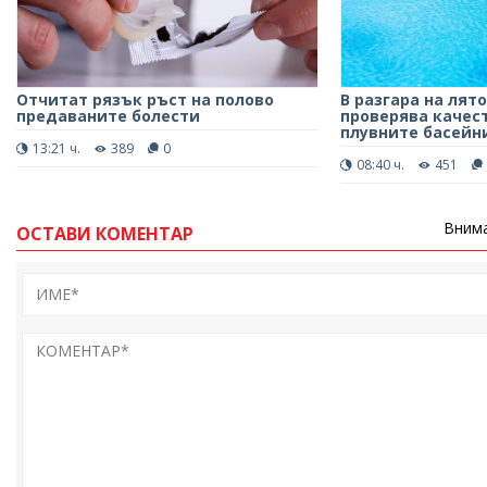
Отчитат рязък ръст на полово
В разгара на лят
предаваните болести
проверява качест
плувните басейни
13:21 ч.
389
0
08:40 ч.
451
Внима
ОСТАВИ КОМЕНТАР