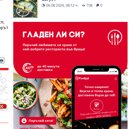
.
06.08.2026, 08:12 ч.
708
0
се,
борът