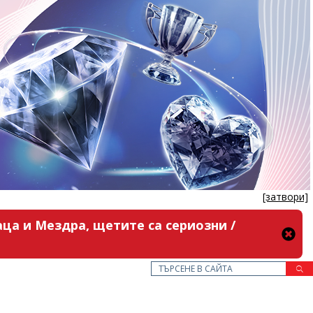
[затвори]
ца и Мездра, щетите са сериозни /