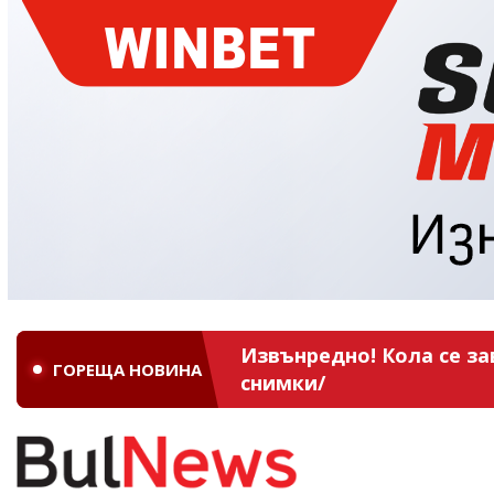
Извънредно! Кола се за
ГОРЕЩА НОВИНА
снимки/