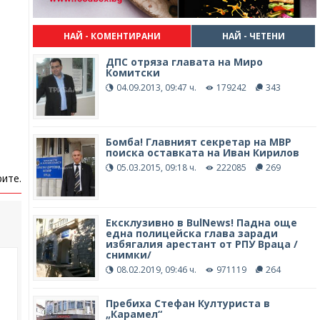
НАЙ - КОМЕНТИРАНИ
НАЙ - ЧЕТЕНИ
ДПС отряза главата на Миро
Комитски
04.09.2013, 09:47 ч.
179242
343
Бомба! Главният секретар на МВР
поиска оставката на Иван Кирилов
05.03.2015, 09:18 ч.
222085
269
ите.
Ексклузивно в BulNews! Падна още
една полицейска глава заради
избягалия арестант от РПУ Враца /
снимки/
08.02.2019, 09:46 ч.
971119
264
Пребиха Стефан Културиста в
„Карамел“