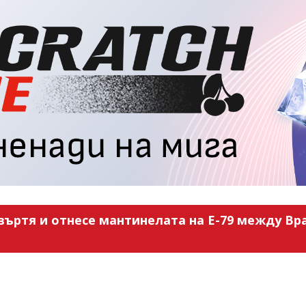
въртя и отнесе мантинелата на Е-79 между Вра