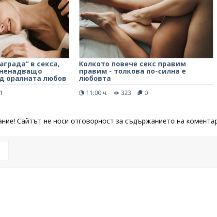
града“ в секса,
Колкото повече секс правим
зненадващо
правим - толкова по-силна е
д оралната любов
любовта
1
11:00 ч.
323
0
ние! Сайтът не носи отговорност за съдържанието на коментар