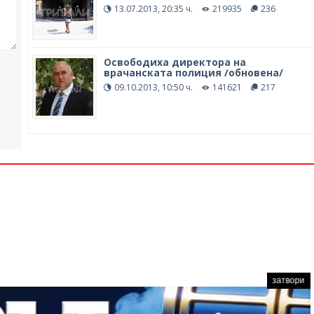
13.07.2013, 20:35 ч.
219935
236
Освободиха директора на
врачанската полиция /обновена/
09.10.2013, 10:50 ч.
141621
217
затвори