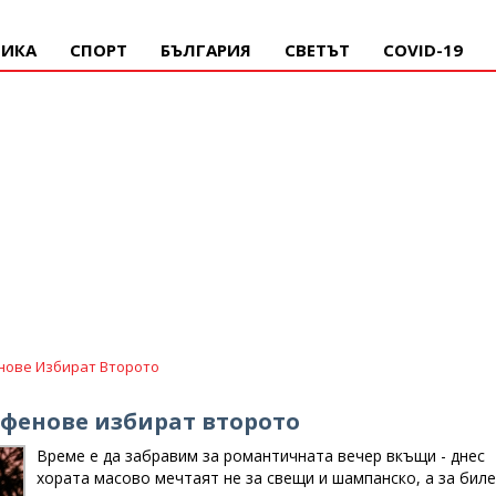
ИКА
СПОРТ
БЪЛГАРИЯ
СВЕТЪТ
COVID-19
енове Избират Второто
 фенове избират второто
Време е да забравим за романтичната вечер вкъщи - днес
хората масово мечтаят не за свещи и шампанско, а за бил