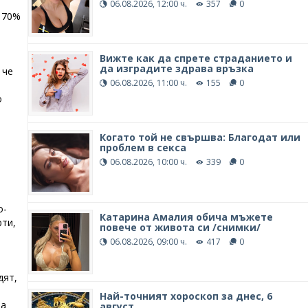
06.08.2026, 12:00 ч.
357
0
и 70%
Вижте как да спрете страданието и
да изградите здрава връзка
 че
06.08.2026, 11:00 ч.
155
0
о
Когато той не свършва: Благодат или
проблем в секса
06.08.2026, 10:00 ч.
339
0
о-
Катарина Амалия обича мъжете
рти,
повече от живота си /снимки/
06.08.2026, 09:00 ч.
417
0
е
дят,
Най-точният хороскоп за днес, 6
ва
август