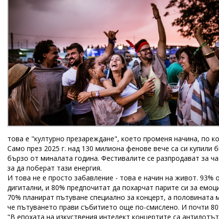
това е "културно презареждане", което променя начина, по к
Само през 2025 г. над 130 милиона фенове вече са си купили 
бързо от миналата година. Фестивалите се разпродават за ча
за да поберат тази енергия.
И това не е просто забавление - това е начин на живот. 93% 
дигитални, и 80% предпочитат да похарчат парите си за емоци
70% планират пътуване специално за концерт, а половината м
че пътуването прави събитието още по-смислено. И почти 80
"В епохата на изкуствения интелект концертите са антидотъ