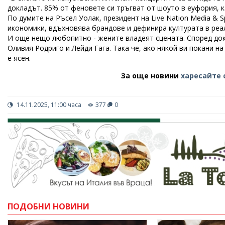
докладът. 85% от феновете си тръгват от шоуто в еуфория, 
По думите на Ръсел Уолак, президент на Live Nation Media & 
икономики, вдъхновява брандове и дефинира културата в реа
И още нещо любопитно - жените владеят сцената. Според док
Оливия Родриго и Лейди Гага. Така че, ако някой ви покани н
е ясен.
За още новини
харесайте 
14.11.2025, 11:00 часа
377
0
ПОДОБНИ НОВИНИ