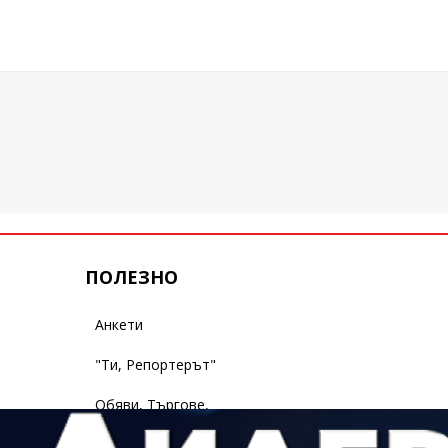
ПОЛЕЗНО
Анкети
"Ти, Репортерът"
Обяви, Търгове,
Съобщения