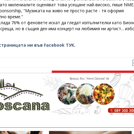
като милениалите оценяват това усещане най-високо, пише NME
Sponsorship, "Музиката на живо не просто расте - тя оформя
лно време."
лада 76% от феновете искат да гледат изпълнителки като Бион
а среща, но в същия ден има концерт на любимия ни артист... из
страницата ни във Facebook ТУК
.