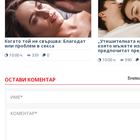
Когато той не свършва: Благодат
„Утешителната на
или проблем в секса
която мъжете и
предпочитат пре
10:00 ч.
339
0
10:00 ч.
590
Внима
ОСТАВИ КОМЕНТАР