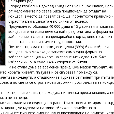
на първия ред.
Според глобалния доклад Living For Live на Live Nation, цел
от меломаните по света биха предпочели да отидат на
концерт, вместо да правят секс. Да, прочетохте правилно -
страстта към музиката е по-силна от всичко.
Проучването обхваща 40 000 души в 15 държави и показва,
концертите на живо вече са най-предпочитаната форма на
забавление в света - изпреварвайки спорта, киното и, какт
вече стана ясно, интимните удоволствия.
Почти четирима от всеки десет души (39%) биха избрали
концерт, ако можеха да запазят само една форма на
забавление за цял живот. За сравнение - едва 17% биха
избрали кино, а само 14% - спортни събития.
И не става дума за временен тренд. Live Nation твърдят, че
ойто хората живеят, пътуват и се свързват помежду си.
билети за концерти, а стадионните турнета се пълнят три пъти п
сове, а по света се строят нови огромни пространства за конце
от анкетираните казват, че жадуват истински преживявания, а н
и, а не за вещи.
ислят тоалета си седмици по-рано. Три от всеки четирима твър
% вярват, че музиката на живо сближава семействата.
т - най-интензивното емоционално преживяване на Земята", каз