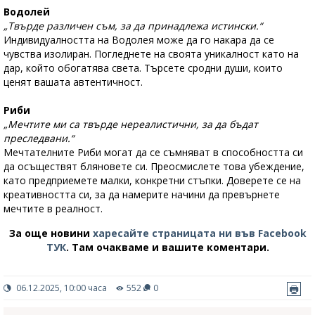
Водолей
„Твърде различен съм, за да принадлежа истински.“
Индивидуалността на Водолея може да го накара да се
чувства изолиран. Погледнете на своята уникалност като на
дар, който обогатява света. Търсете сродни души, които
ценят вашата автентичност.
Риби
„Мечтите ми са твърде нереалистични, за да бъдат
преследвани.“
Мечтателните Риби могат да се съмняват в способността си
да осъществят бляновете си. Преосмислете това убеждение,
като предприемете малки, конкретни стъпки. Доверете се на
креативността си, за да намерите начини да превърнете
мечтите в реалност.
За още новини
харесайте страницата ни във Facebook
ТУК
.
Там очакваме и вашите коментари.
06.12.2025, 10:00 часа
552
0