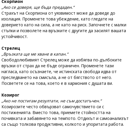
Скорпион
„Ако се доверя, ще бъда предаден.“
Страхът на Скорпиона от уязвимост може да доведе до
изолация. Променете това убеждение, като гледате на
доверието като на сила, а не като на риск. Започнете с малки
стъпки и позволете на връзките с другите да засилят вашата
устойчивост.
Стрелец
„Връзката ще ме хване в капан.“
Свободолюбивият Стрелец може да избягва по-дълбоките
връзки от страх да не бъде ограничен. Променете тази
нагласа, като осъзнаете, че истинската свобода идва от
преследването на смисъла, а не от бягството от него.
Посветете се на това, което е в хармония с душата ви.
Козирог
„Ако не постигам резултати, не съм достатъчен.“
Козирозите често обвързват самочувствието си с
постиженията. Вместо това, приемете стойността на
почивката и забавянето на темпото. Отдихът и самоанализът
са също толкова продуктивни, колкото и упоритата работа.