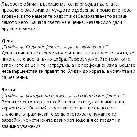
Лъвовете обичат възхищението, но рискуват да станат
прекалено зависими от чуждото одобрение. Променете това
вярване, като намерите радост в себеизразяването заради
самото него. Вашата светлина е ценна, независимо дали
другите я виждат.
Дева
„Трябва да бъда перфектен, за да заслужа успех.“
Девата винаги се стреми към съвършенство и често смята, че
никога не е достатъчно добра. Преформулирайте това, като
започнете да цените напредъка, а не перфекционизма. Вашите
несъвършенства ви правят по-близки до хората, а усилията ви
са безценни.
Везни
„Трябва да угаждам на всички, за да избегна конфликти.“
Везните често жертват собствените си нужди в името на
хармонията. Осъзнайте, че вашето щастие също е от
значение. Упражнявайте се да отстоявате нуждите си,
вярвайки, че истинските взаимоотношения се градят на
взаимно уважение.