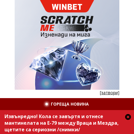
[затвори]
ГОРЕЩА НОВИНА
Извънредно! Кола се завъртя и отнесе
мантинелата на Е-79 между Враца и Мездра,
щетите са сериозни /снимки/