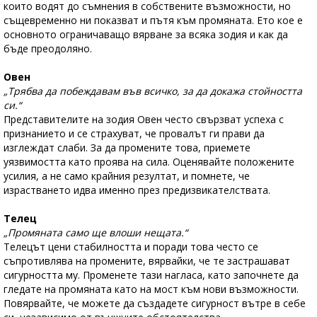
които водят до съмнения в собствените възможности, но
същевременно ни показват и пътя към промяната. Ето кое е
основното ограничаващо вярване за всяка зодия и как да
бъде преодоляно.
Овен
„Трябва да побеждавам във всичко, за да докажа стойността
си.“
Представителите на зодия Овен често свързват успеха с
признанието и се страхуват, че провалът ги прави да
изглеждат слаби. За да промените това, приемете
уязвимостта като проява на сила. Оценявайте положените
усилия, а не само крайния резултат, и помнете, че
израстването идва именно през предизвикателствата.
Телец
„Промяната само ще влоши нещата.“
Телецът цени стабилността и поради това често се
съпротивлява на промените, вярвайки, че те застрашават
сигурността му. Променете тази нагласа, като започнете да
гледате на промяната като на мост към нови възможности.
Повярвайте, че можете да създадете сигурност вътре в себе