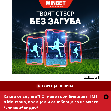
[затвори]
ГОРЕЩА НОВИНА
Какво се случва?! Отново гори бившият ТМТ
в Монтана, полицаи и огнеборци са на място
/снимки+видео/