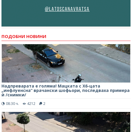
ПОДОБНИ НОВИНИ
Надпреварата е голяма! Мацката с Х6-цата
„инфлуенсна“ врачански шофьори, последваха примера
ѝ /снимки/
08:30 ч.
4212
2