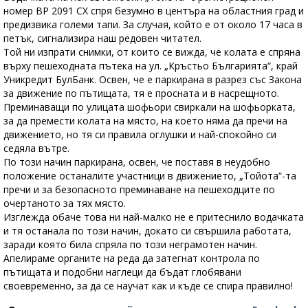
номер ВР 2091 СХ спря безумно в центъра на областния град и
предизвика големи тапи. За случая, който е от около 17 часа в
петък, сигнализира наш редовен читател.
Той ни изпрати снимки, от които се вижда, че колата е спряна
върху пешеходната пътека на ул. „Кръстьо Българията“, край
Уникредит БулБанк. Освен, че е паркирана в разрез със Закона
за движение по пътищата, тя е просната и в насрещното.
Преминаващи по улицата шофьори свиркали на шофьорката,
за да премести колата на място, на което няма да пречи на
движението, но тя си правила оглушки и най-спокойно си
седяла вътре.
По този начин паркирана, освен, че поставя в неудобно
положение останалите участници в движението, „Тойота“-та
пречи и за безопасното преминаване на пешеходците по
очертаното за тях място.
Изглежда обаче това ни най-малко не е притеснило водачката
и тя останала по този начин, докато си свършила работата,
заради която била спряла по този неграмотен начин.
Апелираме органите на реда да затегнат контрола по
пътищата и подобни наглеци да бъдат глобявани
своевременно, за да се научат как и къде се спира правилно!