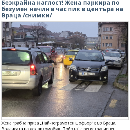
Безкрайна наглост! Жена паркира по
безумен начин в час пик в центъра на
Враца /снимки/
Жена грабна приза „Най-неграмотен шофьор“ във Враца.
Водачката на лек автомобил „Тойота“ с регистрационен