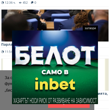
12:36 ч.
452
0
затвори
Парламентът прие нови правила за избор на ВСС
11:54 ч.
264
0
За осигуряване на правилното
функциониране на уебсайта ние използваме
„бисквитки“.
Повече информация
Алфа рисърч: Правителството се проваля с корупцията,
цените и пътната безопасност
Приемам
16:30 ч.
382
0