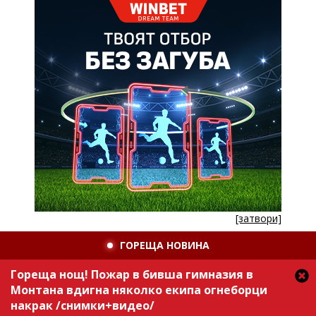
[затвори]
ГОРЕЩА НОВИНА
Гореща нощ! Пожар в бивша гимназия в
Монтана вдигна няколко екипа огнеборци
накрак /снимки+видео/