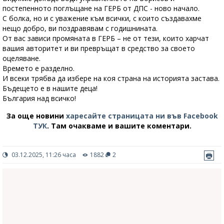
постепенното поглъщане на ГЕРБ от ДПС - ново начало.
С болка, но и с уважение към всички, с които създавахме
нещо добро, ви поздравявам с годишнината.
От вас зависи промяната в ГЕРБ – не от тези, които харчат
вашия авторитет и ви превръщат в средство за своето
оцеляване.
Времето е разделно.
И всеки трябва да избере на коя страна на историята застава.
Бъдещето е в нашите деца!
България над всичко!
За още новини
харесайте страницата ни във Facebook
ТУК
.
Там очакваме и вашите коментари.
03.12.2025, 11:26 часа
1882
2