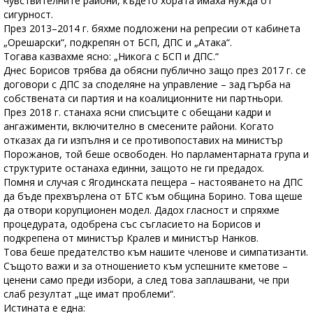
чувствителните райони, където хората имаха нужда от
сигурност.
През 2013–2014 г. бяхме подложени на репресии от кабинета
„Орешарски“, подкрепян от БСП, ДПС и „Атака“.
Тогава казвахме ясно: „Никога с БСП и ДПС.“
Днес Борисов трябва да обясни публично защо през 2017 г. се
договори с ДПС за споделяне на управление – зад гърба на
собствената си партия и на коалиционните ни партньори.
През 2018 г. станаха ясни списъците с обещани кадри и
ангажименти, включително в смесените райони. Когато
отказах да ги изпълня и се противопоставих на министър
Порожанов, той беше освободен. Но парламентарната група и
структурите останаха единни, защото не ги предадох.
Помня и случая с Ягодинската пещера – настояването на ДПС
да бъде прехвърлена от БТС към община Борино. Това щеше
да отвори корупционен модел. Дадох гласност и спряхме
процедурата, одобрена със съгласието на Борисов и
подкрепена от министър Кралев и министър Нанков.
Това беше предателство към нашите членове и симпатизанти.
Същото важи и за отношението към успешните кметове –
ценени само преди избори, а след това заплашвани, че при
слаб резултат „ще имат проблеми“.
Истината е една: