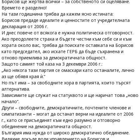
Борисов ще жертва всички – за собственото си оцеляване.
Времето е разделно!
На тази годишнина трябва да кажем ясно истината:
Борисов предаде идеалите и ценностите от учредителната
декларация от 2006 г.
И днес повече от всякога е нужна политическа отговорност.
Ако преодолеете страха и бъдете честни към себе си и към
хората около вас, трябва да поискате оставката на Борисов
като председател, ако искате ГЕРБ да бъде съхранена и
отново приемлива за демократичната общност.
Защото самият той каза на 3 декември 2006 г.:
„Ако някога тази партия се омаскари като останалите, лично
аз ще обявя края ѝ.“
Но път има – за свободните хора в партията, които търсят
алтернатива.
Зависимите ще служат на статуквото и ще наричат това „ново
начало“.
Други – свободните, демократичните, почтените членове и
симпатизанти – могат да останат верни на идеалите от 2006
г., като се присъединят към едно разумно и отговорно
обединение на демократичната общност.
България има нужда от широко демократично обединение.
Видяхме докъде води управлението на Борисов и