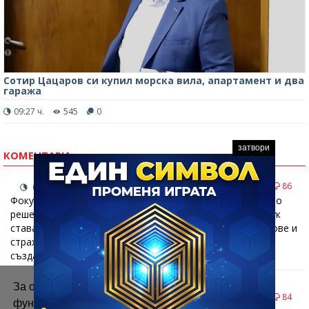
Сотир Цацаров си купил морска вила, апартамент и два
гаража
09:27 ч.
545
0
затвори
КОМЕНТАРИ
81
86
03.12.2025, 12:36 часа
Фокусирането на проблема в един човек е лесно и хитро
решение,както лесно би се премахнал цирей.Само че тук
става въпрос за Б.Б.с личностните му особености,грехове и
страхове!Освен това точно Цветанов превърна
създаденото "добро" в метастазирал рак.
За осигуряване на правилното
81
84
03.12.2025, 12:28 часа
функциониране на уебсайта ние използваме