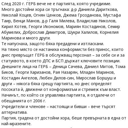
След 2020 г. ГЕРБ вече не е партията, която учредихме.
Много достойни хора си тръгнаха: д-р Даниела Дариткова,
Николай Коцев, Огнян Ценков, Джема Грозданова, Мустафа
Таир, Венци Манов, д-р Галя Милева, Владислав Николов,
Кирил Котев, Георги Икономов, Мариян Костадинов, Семир
Абумелих, Доброслав Димитров, Шукри Халилов, Корнелия
Маринова и много други.
Те напуснаха, защото бяха предадени и изтласкани.
На тяхно място се настаниха конформисти без принос, които
днес превръщат ГЕРБ в обслужващ персонал – за себе си и за
статуквото, в което ДПС и БСП държат ключовите позиции.
Днешните лица на ГЕРБ – Деница Сачева, Даниел Митов, Тома
Биков, Георги Харизанов, Рая Назарян, Младен Маринов,
Костадин Ангелов, Любен Дилов-син, Мирослав Боршуш и
други – някога бяха срещу партията, но днес определят
посоката ѝ, движени от конформизъм и стремеж към власт.
Начинът, по който се управлява партията, я отдалечи от
обещанията от 2006 г.
Учредители и членове – настоящи и бивши – вече търсят
алтернатива.
Партия, градена от достойни хора, беше превърната в една от
най-мразените.