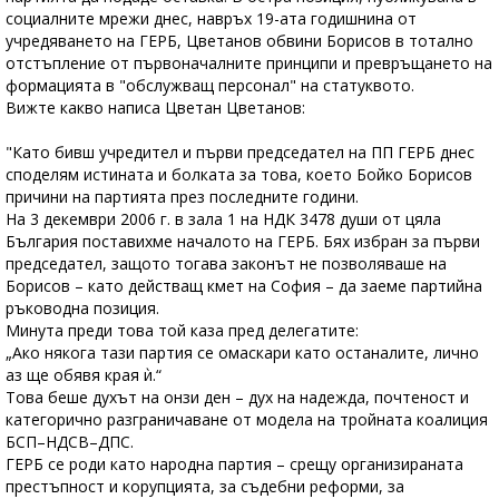
социалните мрежи днес, навръх 19-ата годишнина от
учредяването на ГЕРБ, Цветанов обвини Борисов в тотално
отстъпление от първоначалните принципи и превръщането на
формацията в "обслужващ персонал" на статуквото.
Вижте какво написа Цветан Цветанов:
"Като бивш учредител и първи председател на ПП ГЕРБ днес
споделям истината и болката за това, което Бойко Борисов
причини на партията през последните години.
На 3 декември 2006 г. в зала 1 на НДК 3478 души от цяла
България поставихме началото на ГЕРБ. Бях избран за първи
председател, защото тогава законът не позволяваше на
Борисов – като действащ кмет на София – да заеме партийна
ръководна позиция.
Минута преди това той каза пред делегатите:
„Ако някога тази партия се омаскари като останалите, лично
аз ще обявя края ѝ.“
Това беше духът на онзи ден – дух на надежда, почтеност и
категорично разграничаване от модела на тройната коалиция
БСП–НДСВ–ДПС.
ГЕРБ се роди като народна партия – срещу организираната
престъпност и корупцията, за съдебни реформи, за