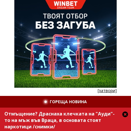
[затвори]
ГОРЕЩА НОВИНА
Отмъщение? Драснаха клечката на "Ауди"-
то на мъж във Враца, в основата стоят
наркотици /снимки/