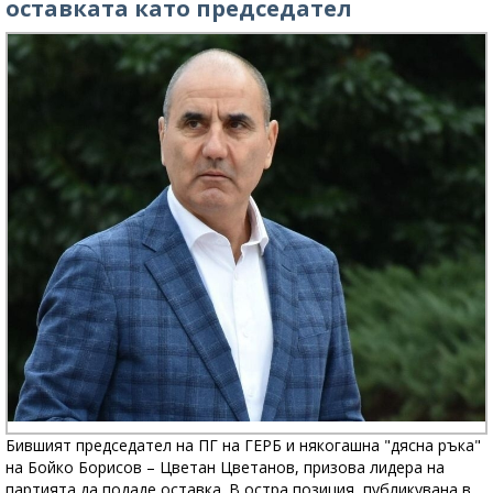
оставката като председател
Бившият председател на ПГ на ГЕРБ и някогашна "дясна ръка"
на Бойко Борисов – Цветан Цветанов, призова лидера на
партията да подаде оставка. В остра позиция, публикувана в