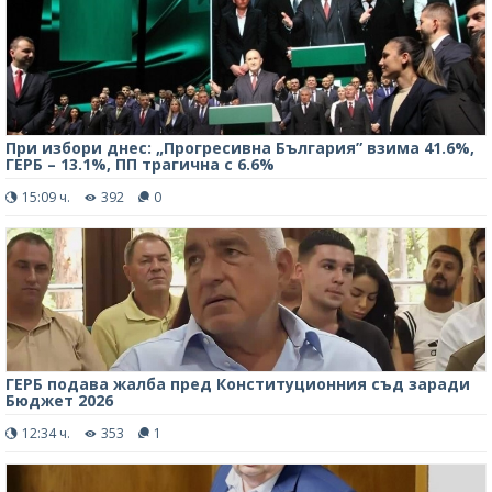
При избори днес: „Прогресивна България” взима 41.6%,
ГЕРБ – 13.1%, ПП трагична с 6.6%
15:09 ч.
392
0
ГЕРБ подава жалба пред Конституционния съд заради
Бюджет 2026
12:34 ч.
353
1