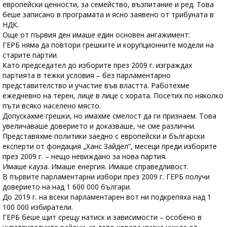
европейски ценности, за семейство, възпитание и ред. Това
беше записано в програмата и ясно заявено от трибуната в
НДК.
Още от първия ден имаше един основен ангажимент:
ГЕРБ няма да повтори грешките и корупционните модели на
старите партии.
Като председател до изборите през 2009 г. изграждах
партията в тежки условия – без парламентарно
представителство и участие във властта. Работехме
ежедневно на терен, лице в лице с хората. Посетих по няколко
пъти всяко населено място.
Допускахме грешки, но имахме смелост да ги признаем. Това
увеличаваше доверието и доказваше, че сме различни.
Представяхме политики заедно с европейски и български
експерти от фондация „Ханс Зайдел“, месеци преди изборите
през 2009 г. – нещо невиждано за нова партия.
Имаше кауза. Имаше енергия. Имаше справедливост.
В първите парламентарни избори през 2009 г. ГЕРБ получи
доверието на над 1 600 000 българи.
До 2019 г. на всеки парламентарен вот ни подкрепяха над 1
100 000 избиратели.
ГЕРБ беше щит срещу натиск и зависимости – особено в