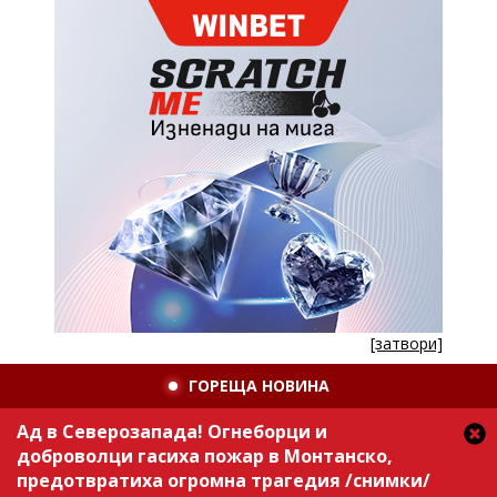
[затвори]
ГОРЕЩА НОВИНА
Ад в Северозапада! Огнеборци и
доброволци гасиха пожар в Монтанско,
предотвратиха огромна трагедия /снимки/