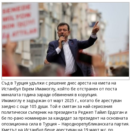
Съд в Турция удължи с решение днес ареста на кмета на
Истанбул Екрем Имамоглу, който бе отстранен от поста
миналата година заради обвинения в корупция.
Имамоглу е задържан от март 2025 г., когато бе арестуван
заедно с още 105 души. Той е смятан за най-сериозния
политически съперник на президента Реджеп Тайип Ердоган и
бе по-рано номиниран за кандидат за президент на основната
опозиционна сила в Турция – Народнорепубликанската партия.
Кметът на Истанбул беше арестуван на 19 март м.г. по