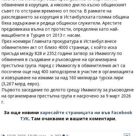
обвинения в корупция, а няколко дни по-късно общинският
съвет го отстрани временно от поста. В рамките на
разследването за корупция в Истанбулската голяма община
бяха задържани и редица общински служители. Арестите
предизвикаха вълна от протести, определяни като най-
мащабните в Турция от 2013 г. насам.
През ноември Главната прокуратура в Истанбул внесе
обвинителен акт от близо 4000 страници, с който иска
присъда между 828 и 2352 години затвор за Имамоглу по
обвинения в създаване и ръководене на организирана
престъпна група. Наред с Имамоглу в обвинителния акт са
посочени още над 400 заподозрени в участие в организацията
и извършване на измами за над 160 милиарда турски лири
(3,267 млрд. евро).
Първото заседание по делото срещу Имамоглу за ръководене
на организирана престъпна група е насрочено за 9 март 2026
г.
За още новини
харесайте страницата ни във Facebook
ТУК
.
Там очакваме и вашите коментари.