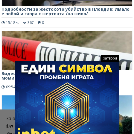
Подробности за жестокото убийство в Пловдив: Имало
е побой и гавра с жертвата /на живо/
15:18 ч.
367
0
затвори
Видео показва: Група тийнейджъри, сред които и
момичета, са пребили мъжа на Младежкия хълм
09:54 ч.
372
0
За осигуряване на правилното
функциониране на уебсайта ние използваме
„бисквитки“.
Повече информация