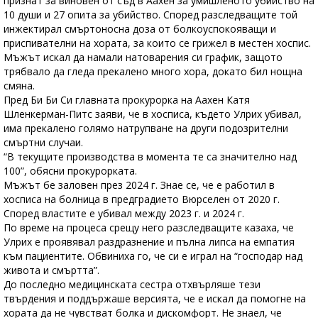
признат за виновен от съд в Аахен за умишленото убийство на
10 души и 27 опита за убийство. Според разследващите той
инжектирал смъртоносна доза от болкоуспокояващи и
приспивателни на хората, за които се грижел в местен хоспис.
Мъжът искал да намали натоварения си график, защото
трябвало да гледа прекалено много хора, докато бил нощна
смяна.
Пред Би Би Си главната прокурорка на Аахен Катя
Шленкерман-Питс заяви, че в хосписа, където Улрих убивал,
има прекалено голямо натрупване на други подозрителни
смъртни случаи.
“В текущите производства в момента те са значително над
100”, обясни прокурорката.
Мъжът бе заловен през 2024 г. Знае се, че е работил в
хосписа на болница в предградието Вюрселен от 2020 г.
Според властите е убивал между 2023 г. и 2024 г.
По време на процеса срещу него разследващите казаха, че
Улрих е проявявал раздразнение и пълна липса на емпатия
към пациентите. Обвиниха го, че си е играл на “господар над
живота и смъртта”.
До последно медицинската сестра отхвърляше тези
твърдения и поддържаше версията, че е искал да помогне на
хората да не чувстват болка и дискомфорт. Не знаел, че