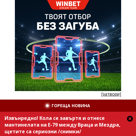
[затвори]
ГОРЕЩА НОВИНА
Извънредно! Кола се завъртя и отнесе
мантинелата на Е-79 между Враца и Мездра,
щетите са сериозни /снимки/