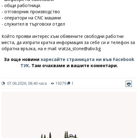
- общи работници.
- отговорник производство
- оператори на CNC машини
- служител в търговски отдел
Който прояви интерес към обявените свободни работни
места, да изпрати кратка информация за себе си и телефон за
обратна връзка, на e mail:
vratza_stone@abv.bg
За още новини
харесайте страницата ни във Facebook
ТУК
.
Там очакваме и вашите коментари.
07.06.2026, 08:40 часа
19279
1