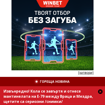
[затвори]
ГОРЕЩА НОВИНА
Извънредно! Кола се завъртя и отнесе
мантинелата на Е-79 между Враца и Мездра,
щетите са сериозни /снимки/