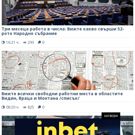
Три месеца работа в числа: Вижте какво свърши 52-
рото Народно събрание
16:21 ч.
293
0
Вижте всички свободни работни места в областите
Видин, Враца и Монтана /списък/
08:20 ч.
825
0
затвори