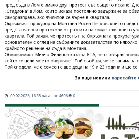
пред съда в Лом е имало друг протест със същото искане. Д
„Стадиона“ в Лом, които искаха постоянно задържане за обв
саморазправа, ако Филипов се върне в квартала.
Окръжният прокурор на Монтана Росен Петков, който предст
представя нови протоколи от разпити на свидетели, които ул
квартала. Той заяви, че протестът на Окръжната прокуратур
основателен с оглед на събраните доказателства по няколко 
крайното решение на съда в Монтана.
Обвиняемият Милчо Филипов каза за БТА, че отхвърля всички
който се цели моето очерняне“. Той съобщи, че се занимава 
Той сподели, че е семеен с две деца на 19 и 23 години и ще 
За още новини
харесайте 
09.02.2026, 16:35 часа
4606
0