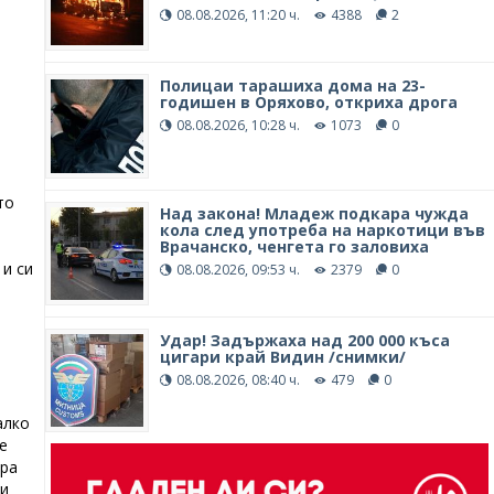
08.08.2026, 11:20 ч.
4388
2
й
Полицаи тарашиха дома на 23-
годишен в Оряхово, откриха дрога
08.08.2026, 10:28 ч.
1073
0
то
Над закона! Младеж подкара чужда
кола след употреба на наркотици във
Врачанско, ченгета го заловиха
 и си
08.08.2026, 09:53 ч.
2379
0
Удар! Задържаха над 200 000 къса
цигари край Видин /снимки/
08.08.2026, 08:40 ч.
479
0
алко
е
ора
ри