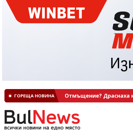
Отмъщение? Драснаха кл
ГОРЕЩА НОВИНА