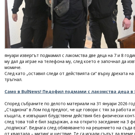
януари извергът подмамил с лакомства две деца на 7 и 8 годи
му дал да играе на телефона му, след което е започнал да и
момиче.
След като „оставил следи от действията си“ върху дрехата н
тръгнал.
Само в BulNews! Педофил подмами с лакомства деца в 
Според събраните по делото материали на 31 януари 2026 го
„Стадиона“ в Лом под предлог, че ще говори с тях за работа и
къщата, е извършил блудствени действия без физически конт
след това той е бил задържан, а на открито заседание на 3 
„подписка“. Веднага след обявяването на решението на съда 
от квартала – митинг и шествие. Те са искали съдът да взем