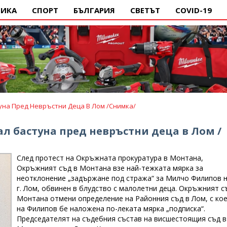
ИКА
СПОРТ
БЪЛГАРИЯ
СВЕТЪТ
COVID-19
уна Пред Невръстни Деца В Лом /снимка/
ал бастуна пред невръстни деца в Лом /
След протест на Окръжната прокуратура в Монтана,
Окръжният съд в Монтана взе най-тежката мярка за
неотклонение „задържане под стража“ за Милчо Филипов н
г. Лом, обвинен в блудство с малолетни деца. Окръжният с
Монтана отмени определение на Районния съд в Лом, с ко
на Филипов бе наложена по-леката мярка „подписка“.
Председателят на съдебния състав на висшестоящия съд в