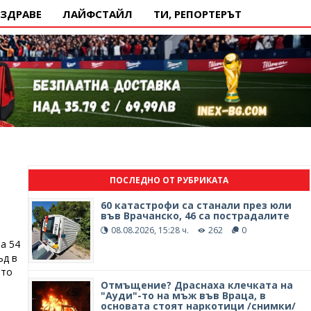
ЗДРАВЕ
ЛАЙФСТАЙЛ
ТИ, РЕПОРТЕРЪТ
ПОСЛЕДНО ОТ РУБРИКАТА
60 катастрофи са станали през юли
във Врачанско, 46 са пострадалите
08.08.2026, 15:28 ч.
262
0
а 54
ъд в
ето
Отмъщение? Драснаха клечката на
"Ауди"-то на мъж във Враца, в
основата стоят наркотици /снимки/