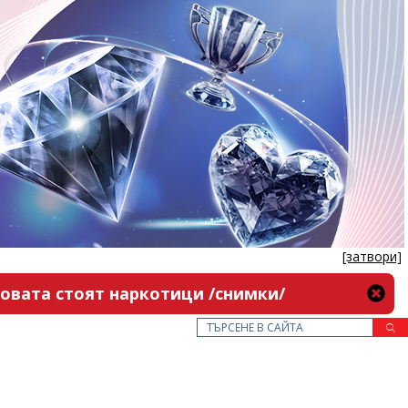
[затвори]
новата стоят наркотици /снимки/