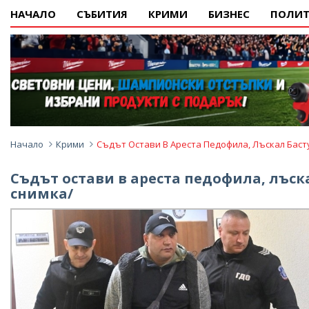
НАЧАЛО
СЪБИТИЯ
КРИМИ
БИЗНЕС
ПОЛИТ
Начало
Крими
Съдът Остави В Ареста Педофила, Лъскал Баст
Съдът остави в ареста педофила, лъск
снимка/