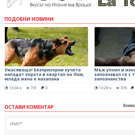
ПОДОБНИ НОВИНИ
Ужасяващо! Безпризорни кучета
Mъж упоил и изна
нападат хората в квартал на Лом,
запознавал се с т
млада жена е нахапана
запознанства
13:04 ч.
701
0
13:29 ч.
376
Внима
ОСТАВИ КОМЕНТАР