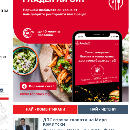
я за
с
ора.
НАЙ - КОМЕНТИРАНИ
НАЙ - ЧЕТЕНИ
ДПС отряза главата на Миро
Комитски