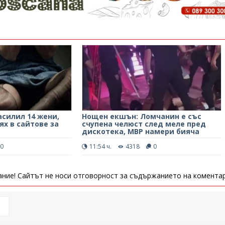
силил 14 жени,
Нощен екшън: Ломчанин е със
ях в сайтове за
счупена челюст след меле пред
дискотека, МВР намери бияча
0
11:54 ч.
4318
0
ние! Сайтът не носи отговорност за съдържанието на коментар