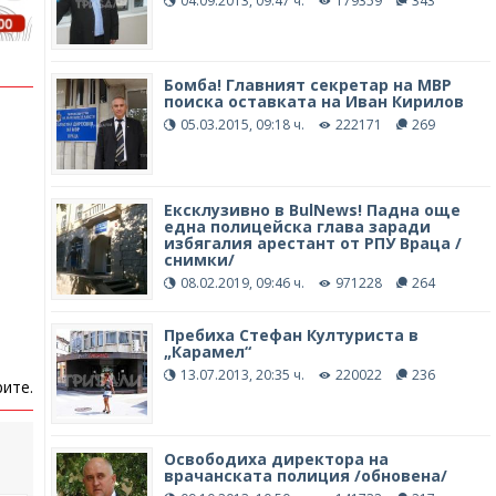
04.09.2013, 09:47 ч.
179359
343
Бомба! Главният секретар на МВР
поиска оставката на Иван Кирилов
05.03.2015, 09:18 ч.
222171
269
Ексклузивно в BulNews! Падна още
една полицейска глава заради
избягалия арестант от РПУ Враца /
снимки/
08.02.2019, 09:46 ч.
971228
264
Пребиха Стефан Културиста в
„Карамел“
13.07.2013, 20:35 ч.
220022
236
ите.
Освободиха директора на
врачанската полиция /обновена/