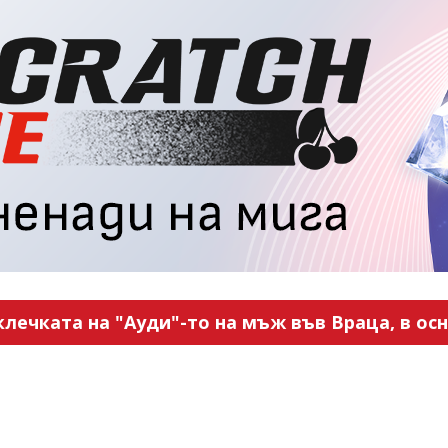
ечката на "Ауди"-то на мъж във Враца, в ос