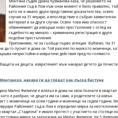
Монтана съдия Диана Кузманова каза, че решението на
Районния съд в Лом към онзи момент е било правилно, тъ
като не е имало други представени доказателства, освен
случая на 31 януари, а впоследствие е събран заявителски
материал и за други случаи. Освен това има опасност
обвиняемият да извърши ново престъпление с оглед на
съдебното му минало – криминална регистрация и други
подобни престъпления.
Припомняме, че за съобщи първо агенция BulNews. На 31
ни да го пуснат в дома си. Той разсеял по-малкото момченце, ка
звършва непристойни и извратени действия пред по-голямото
а бащата на децата, извратеният мъж накарал детето да почисти
Монтанско, накара ги да гледат как лъска бастуна
дина Милчо Филипов е влязъл в дома на свои познати в квартал
 като е разбрал, че децата им са сами, а родителите са извън
акт с момиченце на осем години и момченце на седем години. М
февруари Районният съд в Лом е определил мярка за неотклонени
в квартал „Стадиона“ е имало протест с участието на стотици х
е постоянна мярка за задържане на Милчо Филипов. На 5 февруа