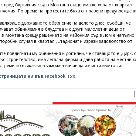
нес пред Окръжния съд в Монтана също имаше хора от квартал
иняемия. По време на протестите бяха отправени предупреждени
авляваше държавното обвинение на делото днес, съобщи, че
ичават обвиняемия в блудства и с други малолетни деца от
а в Монтана срещу решението на Районния съд в Лом е напълно
подобни случая в квартал „Стадиона“ и изрази задоволство от
те повдигнати му обвинения и допълни, че ставащото е „цирк, 
със строителство, има легална фирма и дава работа на местни х
се стреми по всякакъв възможен начин да изчисти името си.
страницата ни във Facebook ТУК
.