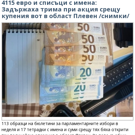
4115 евро и списъци с имена:
Задържаха трима при акция срещу
купения вот в област Плевен /снимки/
113 образци на бюлетини за парламентарните избори в
неделя и 17 тетрадки с имена и суми срещу тях бяха открити