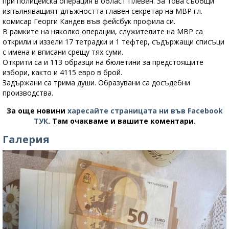
при полицейска операция в област Плевен. За това съобщи
изпълняващият длъжността главен секретар на МВР гл.
комисар Георги Кандев във фейсбук профила си.
В рамките на няколко операции, служителите на МВР са
открили и иззели 17 тетрадки и 1 тефтер, съдържащи списъци
с имена и вписани срещу тях суми.
Открити са и 113 образци на бюлетини за предстоящите
избори, както и 4115 евро в брой.
Задържани са трима души. Образувани са досъдебни
производства.
За още новини
харесайте страницата ни във Facebook
ТУК
.
Там очакваме и вашите коментари.
Галерия