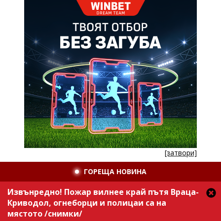
[затвори]
ГОРЕЩА НОВИНА
Извънредно! Пожар вилнее край пътя Враца-
Криводол, огнеборци и полицаи са на
мястото /снимки/