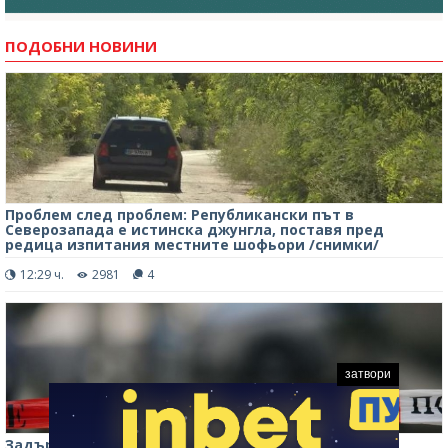
ПОДОБНИ НОВИНИ
Проблем след проблем: Републикански път в
Северозапада е истинска джунгла, поставя пред
редица изпитания местните шофьори /снимки/
12:29 ч.
2981
4
затвори
Задържаха мъж за убийство в Плевенско