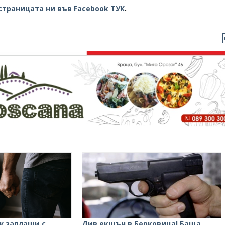
страницата ни във Facebook ТУК
.
ж заплаши с
Див екшън в Берковица! Баща