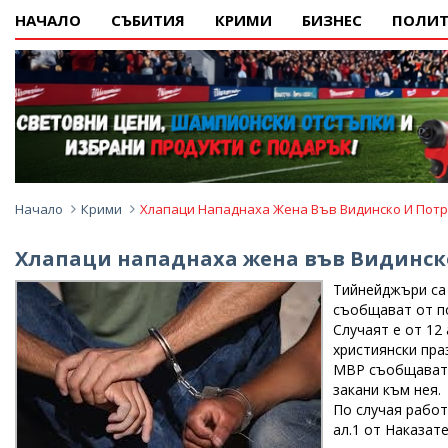
НАЧАЛО
СЪБИТИЯ
КРИМИ
БИЗНЕС
ПОЛИТ
Начало
Крими
Хлапаци Нападнаха Жена Във Видинско И Пот
Хлапаци нападнаха жена във Видинск
Тийнейджъри са 
съобщават от п
Случаят е от 12
християнски пра
МВР съобщават,
закани към нея.
По случая работи
ал.1 от Наказат