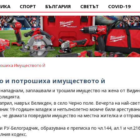
ИКА
СПОРТ
БЪЛГАРИЯ
СВЕТЪТ
COVID-19
рошиха Имуществото Ѝ
о и потрошиха имуществото ѝ
нападнали, заплашвали и трошили имущество на жена от Видин
олицията.
 април, навръх Великден, в село Черно поле. Вечерта на най-све
зник 19-годишен младеж и непълнолетно момче били арестувани
 че двамата повредили имущество на местна жителка и отправ
 РУ-Белоградчик, образувана е преписка по чл.144, ал.1 и чл.216
елния кодекс.