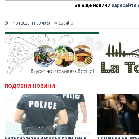
За още новини
харесайте 
14.04.2026, 11:53 часа
536
0
ПОДОБНИ НОВИНИ
Непълнолетен нападна полицаи в
Домашен ад! Мъ