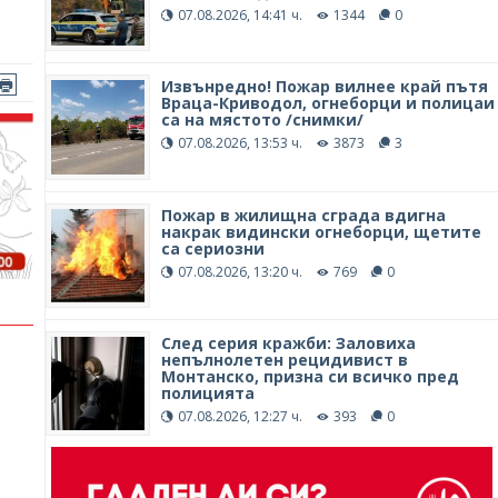
07.08.2026, 14:41 ч.
1344
0
Извънредно! Пожар вилнее край пътя
Враца-Криводол, огнеборци и полицаи
са на мястото /снимки/
07.08.2026, 13:53 ч.
3873
3
Пожар в жилищна сграда вдигна
накрак видински огнеборци, щетите
са сериозни
07.08.2026, 13:20 ч.
769
0
След серия кражби: Заловиха
непълнолетен рецидивист в
Монтанско, призна си всичко пред
полицията
07.08.2026, 12:27 ч.
393
0