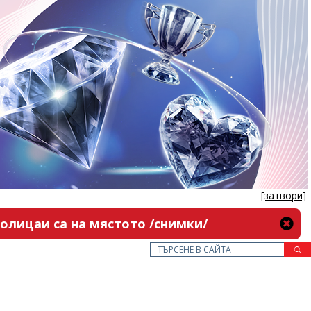
[затвори]
олицаи са на мястото /снимки/