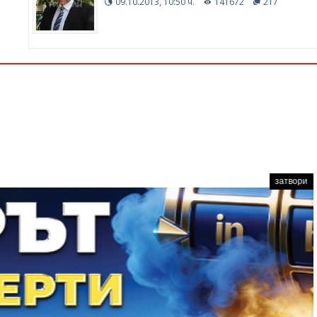
09.10.2013, 10:50 ч.
141672
217
затвори