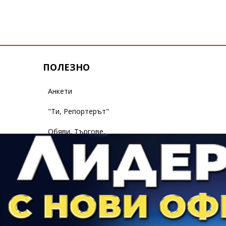
ПОЛЕЗНО
Анкети
"Ти, Репортерът"
Обяви, Търгове,
Съобщения