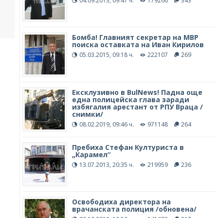
04.09.2013, 09:47 ч.
179266
343
Бомба! Главният секретар на МВР
поиска оставката на Иван Кирилов
05.03.2015, 09:18 ч.
222107
269
Ексклузивно в BulNews! Падна още
една полицейска глава заради
избягалия арестант от РПУ Враца /
снимки/
08.02.2019, 09:46 ч.
971148
264
Пребиха Стефан Културиста в
„Карамел“
13.07.2013, 20:35 ч.
219959
236
Освободиха директора на
врачанската полиция /обновена/