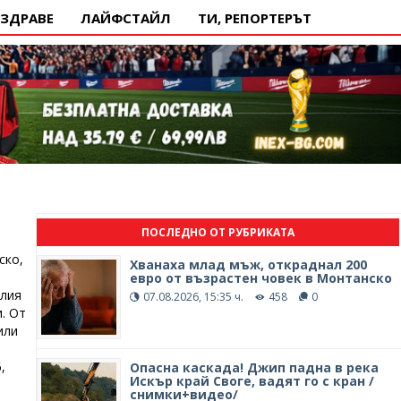
ЗДРАВЕ
ЛАЙФСТАЙЛ
ТИ, РЕПОРТЕРЪТ
ПОСЛЕДНО ОТ РУБРИКАТА
ско,
Хванаха млад мъж, откраднал 200
евро от възрастен човек в Монтанско
тлия
07.08.2026, 15:35 ч.
458
0
. От
или
,
Опасна каскада! Джип падна в река
Искър край Своге, вадят го с кран /
снимки+видео/