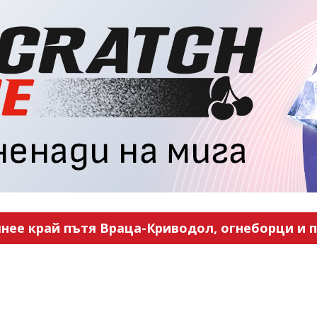
нее край пътя Враца-Криводол, огнеборци и п