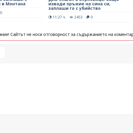
и в Монтана
извади оръжие на сина си,
заплаши го с убийство
0
11:27 ч.
2453
0
ние! Сайтът не носи отговорност за съдържанието на коментар