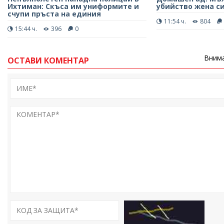
Ихтиман: Скъса им униформите и
убийство жена с
счупи пръста на единия
11:54 ч.
804
15:44 ч.
396
0
Внима
ОСТАВИ КОМЕНТАР