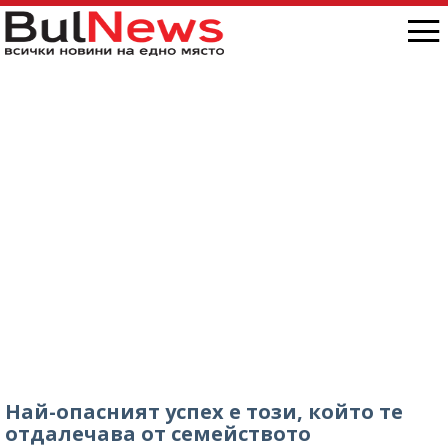
снимка/
Най-опасният успех е този, който те
отдалечава от семейството