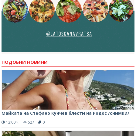
ПОДОБНИ НОВИНИ
Майката на Стефано Кунчев блести на Родос /снимки/
12:00 ч.
527
0