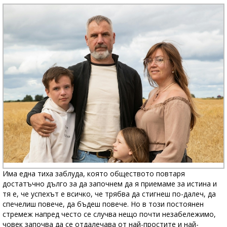
Има една тиха заблуда, която обществото повтаря
достатъчно дълго за да започнем да я приемаме за истина и
тя е, че успехът е всичко, че трябва да стигнеш по-далеч, да
спечелиш повече, да бъдеш повече. Но в този постоянен
стремеж напред често се случва нещо почти незабележимо,
човек започва да се отдалечава от най-простите и най-