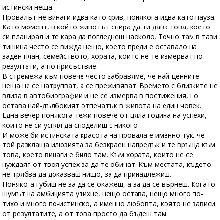
истински неща.
Провалът не винаги идва като срив, понякога идва като пауза.
Като момент, в който животът спира да ти дава това, което
си планирал и те кара да погледнеш наоколо. Точно там в тази
тишина често се вижда нещо, което преди е оставало на
заден план, семейството, хората, които не те измерват по
резултати, а по присъствие.
В стремежа към повече често забравяме, че най-ценните
неща не се натрупват, а се преживяват. Времето с близките не
влиза в автобиографии и не се измерва в постижения, но
остава най-дълбокият отпечатък в живота на един човек.
Една вечер понякога тежи повече от цяла година на успехи,
които не си успял да споделиш с никого.
И може би истинската красота на провала е именно тук, че
той разклаща илюзията за безкраен напредък и те връща към
това, което винаги е било там. Към хората, които не се
нуждаят от твоя успех за да те обичат. Към местата, където
не трябва да доказваш нищо, за да принадлежиш.
Понякога губиш не за да се окажеш, а за да се върнеш. Когато
шумът на амбицията утихне, нещо остава, нещо много по-
тихо и много по-истинско, а именно любовта, която не зависи
от резултатите, а от това просто да бъдеш там.