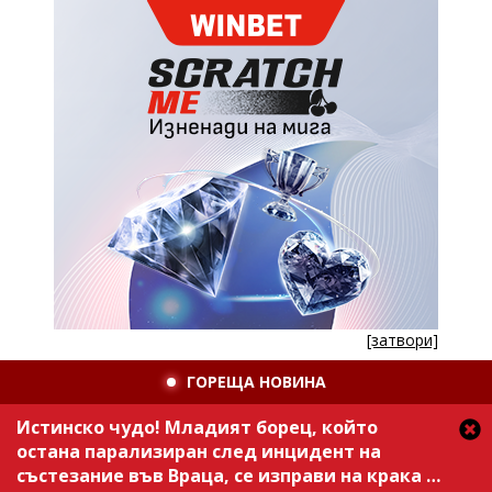
[затвори]
ГОРЕЩА НОВИНА
Истинско чудо! Младият борец, който
остана парализиран след инцидент на
състезание във Враца, се изправи на крака /