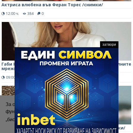
Актриса влюбена във Феран Торес /снимки/
12:00 ч.
384
0
затвори
Габи Карабинайте е популярна бръмчалка в социалните
мрежи /снимки/
09:00 ч.
445
0
За осигуряване на правилното
функциониране на уебсайта ние използваме
„бисквитки“.
Повече информация
Ники Пенчев натяга Рая Пакова край басейн /снимки/