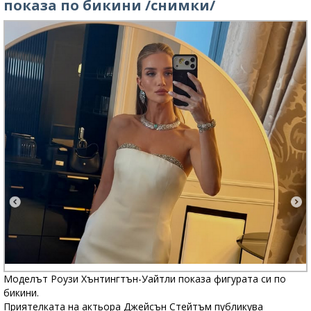
показа по бикини /снимки/
Моделът Роузи Хънтингтън-Уайтли показа фигурата си по
бикини.
Приятелката на актьора Джейсън Стейтъм публикува