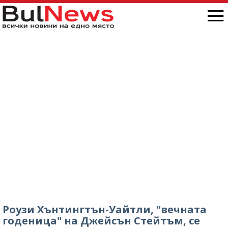
Роузи Хънтингтън-Уайтли, "вечната
годеница" на Джейсън Стейтъм, се