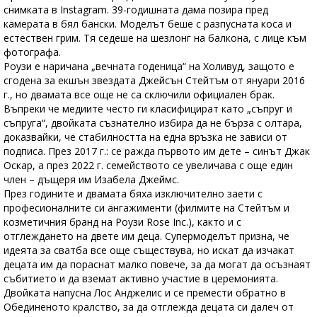
снимката в Instagram. 39-годишната дама позира пред
камерата в бял бански. Моделът беше с разпусната коса и
естествен грим. Тя седеше на шезлонг на балкона, с лице към
фотографа.
Роузи е наричана „вечната годеница“ на Холивуд, защото е
сгодена за екшън звездата Джейсън Стейтъм от януари 2016
г., но двамата все още не са сключили официален брак.
Въпреки че медиите често ги класифицират като „съпруг и
съпруга“, двойката съзнателно избира да не бърза с олтара,
доказвайки, че стабилността на една връзка не зависи от
подписа. През 2017 г.: се ражда първото им дете – синът Джак
Оскар, а през 2022 г. семейството се увеличава с още един
член – дъщеря им Изабела Джеймс.
През годините и двамата бяха изключително заети с
професионалните си ангажименти (филмите на Стейтъм и
козметичния бранд на Роузи Rose Inc.), както и с
отглеждането на двете им деца. Супермоделът призна, че
идеята за сватба все още съществува, но искат да изчакат
децата им да пораснат малко повече, за да могат да осъзнаят
събитието и да вземат активно участие в церемонията.
Двойката напусна Лос Анджелис и се премести обратно в
Обединеното кралство, за да отглежда децата си далеч от