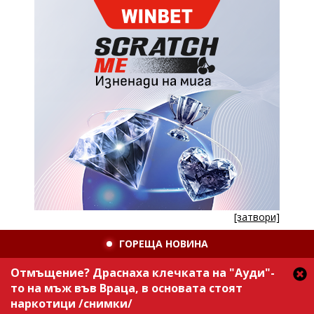
[затвори]
ГОРЕЩА НОВИНА
Отмъщение? Драснаха клечката на "Ауди"-
то на мъж във Враца, в основата стоят
наркотици /снимки/