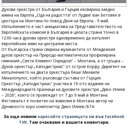
Духови оркестри от България и Гърция изсвириха заедно
химна на Европа „Ода на радостта“ от Лудвиг ван Бетовен в
центъра на Монтана по повод Деня на Европа - 9 май.
Изпълнението е част инициатива на Представителството на
Европейската комисия в България в цялата страна точно в
12:00 часа духови оркестри едновременно да изпълнят
европейския химн на централни места.
От българска страна свириха музикантите от Младежкия
духов оркестър на Природо-математическа профилирана
гимназия „Свети Климент Охридски“ – Монтана, а от гръцка –
Духов оркестър „Каподистриас“ от остров Корфу. Диригент на
изпълнението на двата оркестъра беше Михаили
Михалопулос, който ръководи състава от Гърция.
Оркестър „Каподистриас“ участва в 19-ото издание на
Международните празници на духовите оркестри „Дико Илиев
– 2026“, които се провеждат от 7 до 9 май в Монтана.
Фестивалът е посветен на живелия в Монтана автор на
Дунавското хоро композитор Дико Илиев./БТА
За още новини
харесайте страницата ни във Facebook
ТУК
.
Там очакваме и вашите коментари.