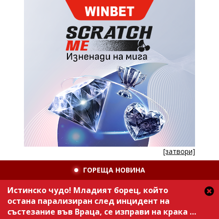
[затвори]
ГОРЕЩА НОВИНА
Истинско чудо! Младият борец, който
остана парализиран след инцидент на
състезание във Враца, се изправи на крака /