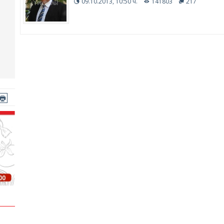
09.10.2013, 10:50 ч.
141803
217