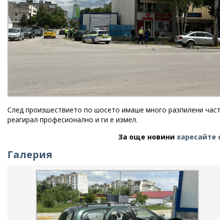
След произшествието по шосето имаше много разпилени части
реагирал професионално и ги е измел.
За още новини
харесайте 
Галерия