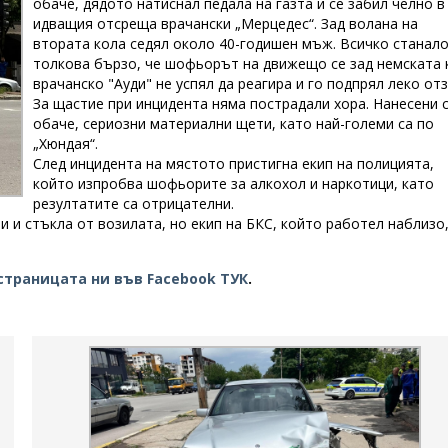
обаче, дядото натиснал педала на газта и се забил челно в
идващия отсреща врачански „Мерцедес“. Зад волана на
втората кола седял около 40-годишен мъж. Всичко станал
толкова бързо, че шофьорът на движещо се зад немската 
врачанско "Ауди" не успял да реагира и го подпрял леко отз
За щастие при инцидента няма пострадали хора. Нанесени 
обаче, сериозни материални щети, като най-големи са по
„Хюндая“.
След инцидента на мястото пристигна екип на полицията,
който изпробва шофьорите за алкохол и наркотици, като
резултатите са отрицателни.
 и стъкла от возилата, но екип на БКС, който работел наблизо
страницата ни във Facebook ТУК
.