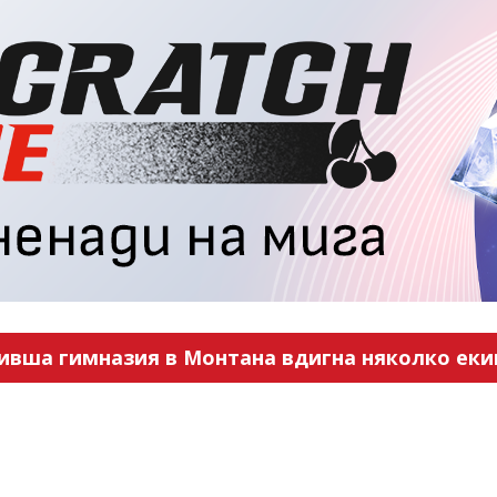
ивша гимназия в Монтана вдигна няколко еки