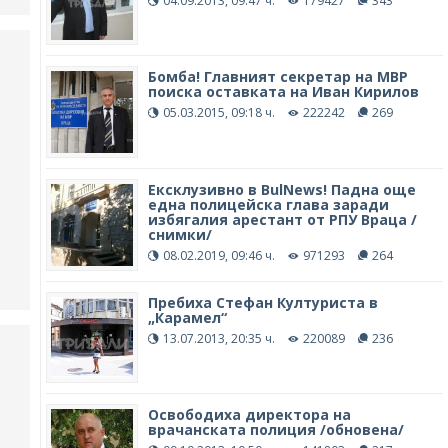
04.09.2013, 09:47 ч.
179427
343
Бомба! Главният секретар на МВР
поиска оставката на Иван Кирилов
05.03.2015, 09:18 ч.
222242
269
Ексклузивно в BulNews! Падна още
една полицейска глава заради
избягалия арестант от РПУ Враца /
снимки/
08.02.2019, 09:46 ч.
971293
264
Пребиха Стефан Културиста в
„Карамел“
13.07.2013, 20:35 ч.
220089
236
Освободиха директора на
врачанската полиция /обновена/