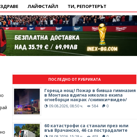
ЗДРАВЕ
ЛАЙФСТАЙЛ
ТИ, РЕПОРТЕРЪТ
ПОСЛЕДНО ОТ РУБРИКАТА
Гореща нощ! Пожар в бивша гимназия
в Монтана вдигна няколко екипа
во
огнеборци накрак /снимки+видео/
09.08.2026, 08:50 ч.
584
0
рай
60 катастрофи са станали през юли
във Врачанско, 46 са пострадалите
пно
08.08.2026, 15:28 ч.
403
0