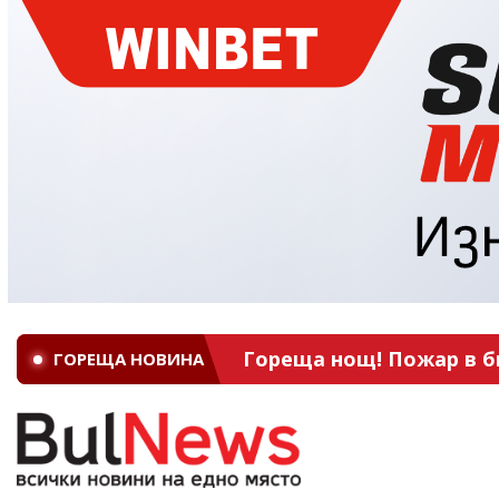
Гореща нощ! Пожар в б
ГОРЕЩА НОВИНА