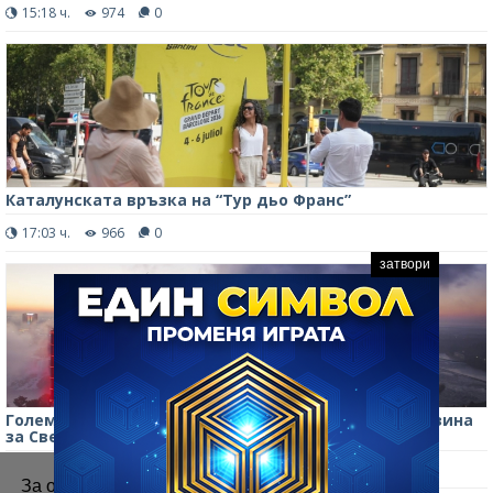
15:18 ч.
974
0
Каталунската връзка на “Тур дьо Франс”
17:03 ч.
966
0
затвори
Големият залог на Севера: Топ 5 на канадските казина
за Световното
14:42 ч.
760
0
За осигуряване на правилното