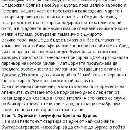
От морския бряг на Несебър и Бургас, през Велико Търново и
Пловдив, нашата част от престижния колоездачен маратон
завърши зрелищно на жълтите павета в София. Навсякъде
пъстри множества от хора аплодираха състезателите край
пътя, а в градовете-домакини имаше специални инициативи за
малки и големи, обвързани тематично с Джирото.
Всичко това нямаше да бъде възможно и без българските
компании, които бяха официални спонсори на събитието. Сред
тях попада и най-големият роден букмейкър за
спортни
залози
, познат като генерален спонсор на ЦСКА и регионален
партньор на колоса Милан. Платформата продължава да
предлага възможности за залози и за оставащите етапи на
Джиро д’Италия
- до самия край на 31 май, когато керванът
ще акостира в Рим и ще сложи край на шоуто.
След почивния понеделник, в който колоната се премести на
Апенините, състезанието бе подновено днес с лек етап от
Катандзаро до Козенца в Южна Италия. А ето какво се случи
на българска земя в тези три етапа, оставащи незабравим
спомен в новата история на страната ни.
Етап 1: Френски триумф на брега на Бургас
На 8 май пелотонът стартира от един от най-красивите
български градове - Несебър, за да стигне до Бургас, в който