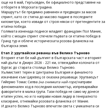
още на 6 май, Гергьовден, бе официалното представяне на
отборите в Морската градина.
Маршрутът бе предимно равнинен и предвиден за масов
спринт, като се стигна до масово падане в последните
километри, което извади от строя някои от претендентите за
етапна победа.
Голямата изненада поднесе младият французин Пол Мание,
който с мощен спринт спечели първата си етапна победа в
Гранд тур и облече историческата розова фланелка на
българска земя.
Етап 2: уругвайски реванш във Велико Търново
Вторият етап бе най-дългият в българската част и вторият
най-дълъг в Джиро 2026 - 221 км, отвеждайки колоната от
Бургас до старата столица Велико Търново.
Хълмистият терен в Централна България и финалното
изкачване към Царевец се оказаха решаващи. Уругваецът
Гийермо Томас Силва
(на снимката най-горе)
направи
феноменален ход в последния километър, изпреварвайки
фаворитите в малка група. Тази победа не само му донесе
етапен успех, но и го направи новия лидер в генералното
класиране, отнемайки розовата фланелка от Мание.
И докато Велико Търново впечатли света с уникалната си