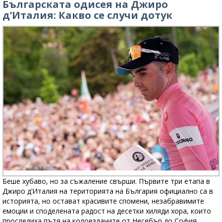
Българската одисея на Джиро
д’Италия: Какво се случи дотук
Беше хубаво, но за съжаление свърши. Първите три етапа в
Джиро д’Италия на територията на България официално са в
историята, но остават красивите спомени, незабравимите
емоции и споделената радост на десетки хиляди хора, които
проследиха пътя на колоездачите от Несебър до София.