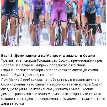
Етап 3: Доминацията на Мание и финалът в София
Третият етап свърза Пловдив със София, преминавайки през
Боровец и Пасарел. Въпреки поредното откъсване,
“спринтьорските” отбори контролираха темпото до самия
край на бул. “Цариградско шосе”.
Пол Мание
(горе)
доказа, че победата му в първия ден не е
била случайна, като спечели втория си етапен успех в София
след фотофиниш с италианеца Джонатан Милан. Мание
демонстрира изключителна форма, затвърждавайки се като
основен претендент за цикламената фланелка - тази, която се
дава за точки.