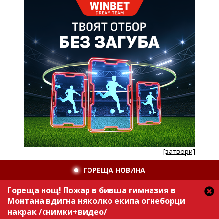
[затвори]
ГОРЕЩА НОВИНА
Гореща нощ! Пожар в бивша гимназия в
Монтана вдигна няколко екипа огнеборци
накрак /снимки+видео/