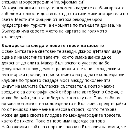
специални хореографии и “пърформанси”.
Международният отзвук е огромен - кадрите от българските
забележителности достигнаха до стотици милиони зрители по
света. Местните общини отчетоха рекорден брой
чуждестранни туристи, а емоцията по пътищата доказа, че
България има своето място на картата на голямото
колоездене.
Българската следа и новите герои на шосето
Освен битката на световните звезди, Джиро д'Италия даде
сцена и на местните таланти, които имаха шанса да се
докоснат до елита. Макар българското участие да бе
фокусирано върху демонстрационните етапи с младежки и
аматьорски прояви, а присъствието на родните колоездачни
клубове по трасето създаде мост между поколенията.
Видът на малките български състезатели, които чакаха
звездите за автографи край отборните автобуси в София, е
може би най-ценната победа за спорта у нас. Това събитие
вдъхна нов живот на колоезденето в България, превръщайки
го от нишово занимание в масова страст, която тепърва
може да дава своите плодове по международните трасета,
както бе някога. Поне отново има надежда за това.
Най-големият сайт за спортни залози в България напомня, че