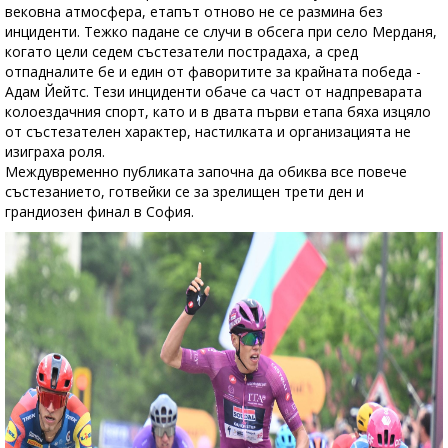
вековна атмосфера, етапът отново не се размина без
инциденти. Тежко падане се случи в обсега при село Мерданя,
когато цели седем състезатели пострадаха, а сред
отпадналите бе и един от фаворитите за крайната победа -
Адам Йейтс. Тези инциденти обаче са част от надпреварата
колоездачния спорт, като и в двата първи етапа бяха изцяло
от състезателен характер, настилката и организацията не
изиграха роля.
Междувременно публиката започна да обиква все повече
състезанието, готвейки се за зрелищен трети ден и
грандиозен финал в София.