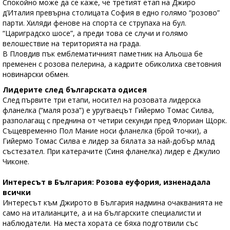
Спокойно може да се каже, че третият етап на Джиро
д’Италия превърна столицата София в едно голямо “розово”
парти. Хиляди фенове на спорта се струпаха на бул.
“Цариградско шосе”, а преди това се случи и голямо
велошествие на територията на града.
В Пловдив пък емблематичният паметник на Альоша бе
пременен с розова пелерина, а кадрите обиколиха световния
новинарски обмен.
Лидерите след българската одисея
След първите три етапи, носител на розовата лидерска
фланелка (“маля роза”) е уругваецът Гийермо Томас Силва,
разполагащ с преднина от четири секунди пред Флориан Щорк.
Същевременно Пол Мание носи фланелка (брой точки), а
Гийермо Томас Силва е лидер за бялата за най-добър млад
състезател. При катерачите (Синя фланелка) лидер е Джулио
Чиконе.
Интересът в България: Розова еуфория, изненадала
всички
Интересът към Джирото в България надмина очакванията не
само на италианците, а и на българските специалисти и
наблюдатели. На места хората се бяха подготвили със