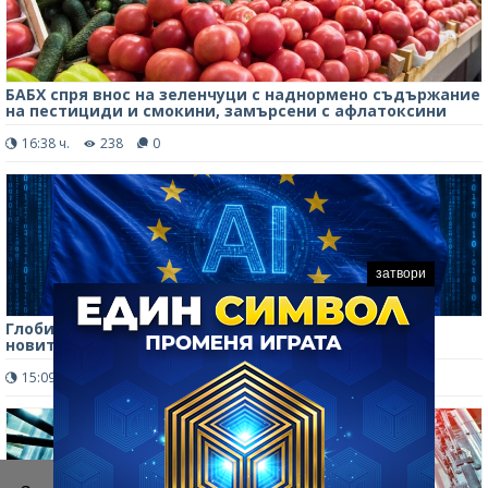
БАБХ спря внос на зеленчуци с наднормено съдържание
на пестициди и смокини, замърсени с афлатоксини
16:38 ч.
238
0
затвори
Глоби до 35 млн. евро: Бизнесът настръхна срещу
новите правила за AI в ЕС
15:09 ч.
349
0