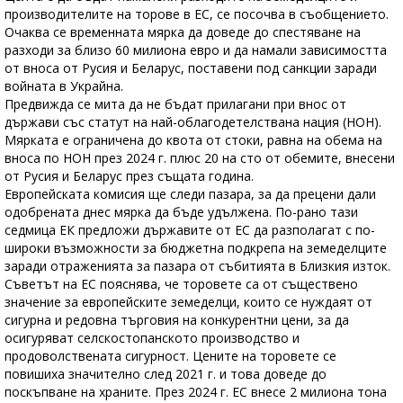
производителите на торове в ЕС, се посочва в съобщението.
Очаква се временната мярка да доведе до спестяване на
разходи за близо 60 милиона евро и да намали зависимостта
от вноса от Русия и Беларус, поставени под санкции заради
войната в Украйна.
Предвижда се мита да не бъдат прилагани при внос от
държави със статут на най-облагодетелствана нация (НОН).
Мярката е ограничена до квота от стоки, равна на обема на
вноса по НОН през 2024 г. плюс 20 на сто от обемите, внесени
от Русия и Беларус през същата година.
Европейската комисия ще следи пазара, за да прецени дали
одобрената днес мярка да бъде удължена. По-рано тази
седмица ЕК предложи държавите от ЕС да разполагат с по-
широки възможности за бюджетна подкрепа на земеделците
заради отраженията за пазара от събитията в Близкия изток.
Съветът на ЕС пояснява, че торовете са от съществено
значение за европейските земеделци, които се нуждаят от
сигурна и редовна търговия на конкурентни цени, за да
осигуряват селскостопанското производство и
продоволствената сигурност. Цените на торовете се
повишиха значително след 2021 г. и това доведе до
поскъпване на храните. През 2024 г. ЕС внесе 2 милиона тона