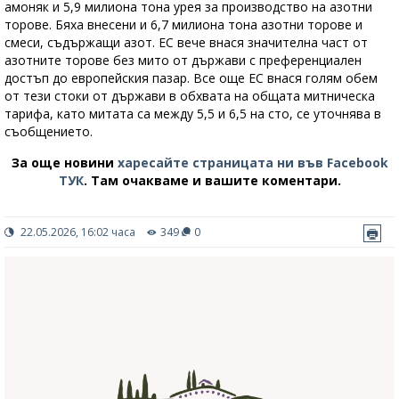
амоняк и 5,9 милиона тона урея за производство на азотни
торове. Бяха внесени и 6,7 милиона тона азотни торове и
смеси, съдържащи азот. ЕС вече внася значителна част от
азотните торове без мито от държави с преференциален
достъп до европейския пазар. Все още ЕС внася голям обем
от тези стоки от държави в обхвата на общата митническа
тарифа, като митата са между 5,5 и 6,5 на сто, се уточнява в
съобщението.
За още новини
харесайте страницата ни във Facebook
ТУК
.
Там очакваме и вашите коментари.
22.05.2026, 16:02 часа
349
0