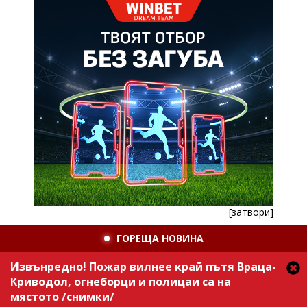
[затвори]
ГОРЕЩА НОВИНА
Извънредно! Пожар вилнее край пътя Враца-
Криводол, огнеборци и полицаи са на
мястото /снимки/