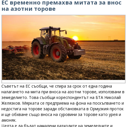
ЕС временно премахва митата за внос
на азотни торове
Съветът на ЕС съобщи, че спира за срок от една година
налагането на мита при вноса на азотни торове, използвани в
земеделието. Това съобщи кореспондентът на БТА Николай
Желязков. Мярката се предприема на фона на поскъпването и
недостига на торове заради обстановката в Ормузкия проток
и ще обхване също вноса на суровини за торове като урея и
амоняк.
Целта е да бъдат намалени разходите на земеделците и