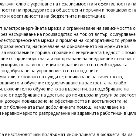
 включително с укрепване на независимостта и ефективността н
вността на процедурите за обществени поръчки и повишаване н
ето и ефективността на бюджетните инвестиции в
т електроенергийната мрежа и ограничаване на зависимостта о
рез насърчаване на производство на ток от вятър, осигуряване
 електропреносната мрежа и промяна на корпоративното управл
прозрачността; насърчаване на обновлението на мрежите за
 за изкопаемите горива; справяне с енергийната бедност с пом
ане от производствата и насърчаване на внедряването на чист
 ускоряване на инвестициите в развитието на необходимата
; подобряване на управлението на отпадъците.
учители, основано на нуждите; повишаване на качеството,
ованието и обучението; увеличаване на заетостта на слабо
я, включително обучението за възрастни, за подобряване на
не с подобряване на достъпа до по-свързани услуги за заетост
лни доходи; повишаване на ефективността и достъпността на
рси от болничната към доболничната помощ, намаляване на
 и неравномерното разпределение на здравните работници в цял
да възстановят или поддържат дисциплината в бюджета. За да