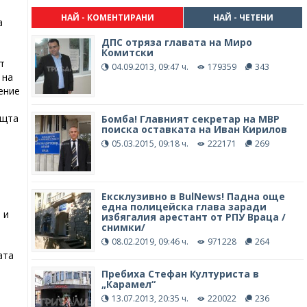
а
НАЙ - КОМЕНТИРАНИ
НАЙ - ЧЕТЕНИ
а
ДПС отряза главата на Миро
Комитски
т
04.09.2013, 09:47 ч.
179359
343
 на
ение
ощта
Бомба! Главният секретар на МВР
поиска оставката на Иван Кирилов
05.03.2015, 09:18 ч.
222171
269
Ексклузивно в BulNews! Падна още
една полицейска глава заради
 и
избягалия арестант от РПУ Враца /
снимки/
08.02.2019, 09:46 ч.
971228
264
ата
Пребиха Стефан Културиста в
„Карамел“
13.07.2013, 20:35 ч.
220022
236