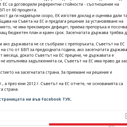
т ЕС са договорили референтни стойности - съотношение на
ВП от 60 процента.
ост да ги надхвърли скоро, ЕК изготвя доклад и оценява дали т
щава на Съвета на ЕС и предлага решение за установяване на
нието, че има прекомерен дефицит, приема препоръка и посочв
ащ бюджетен план и краен срок. Засегнатата държава трябва д
ли ако държавата не се съобрази с препоръката, Съветът на ЕС
 на сто от БВП за предходната година, ако засегнатата държава
ст месеца, докато Съветът на ЕС прецени, че държавата е
не изпълнява задълженията си, Съветът на ЕС има право да за
стието на засегнатата страна. За приемане на решение е
, а през юни 2012 г. Съветът на ЕС отчете, че основанията са
а страна.
страницата ни във Facebook ТУК
.