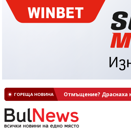
Отмъщение? Драснаха кл
ГОРЕЩА НОВИНА