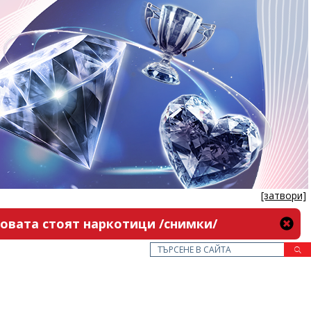
[затвори]
новата стоят наркотици /снимки/