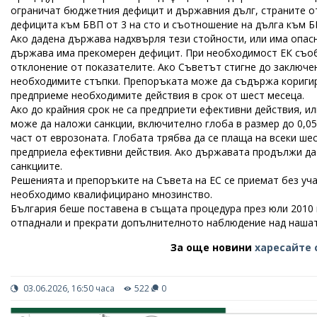
ограничат бюджетния дефицит и държавния дълг, страните о
дефицита към БВП от 3 на сто и съотношение на дълга към Б
Ако дадена държава надхвърля тези стойности, или има опасн
държава има прекомерен дефицит. При необходимост ЕК съоб
отклонение от показателите. Ако Съветът стигне до заключе
необходимите стъпки. Препоръката може да съдържа коригир
предприеме необходимите действия в срок от шест месеца.
Ако до крайния срок не са предприети ефективни действия, и
може да наложи санкции, включително глоба в размер до 0,05
част от еврозоната. Глобата трябва да се плаща на всеки ше
предприела ефективни действия. Ако държавата продължи да 
санкциите.
Решенията и препоръките на Съвета на ЕС се приемат без уча
необходимо квалифицирано мнозинство.
България беше поставена в същата процедура през юли 2010 г.
отпаднали и прекрати допълнителното наблюдение над нашат
За още новини
харесайте 
03.06.2026, 16:50 часа
522
0