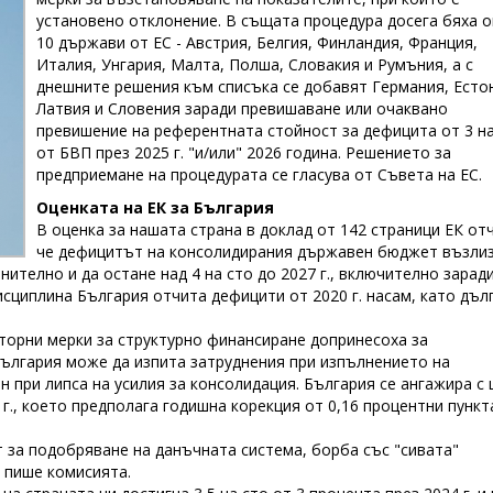
установено отклонение. В същата процедура досега бяха 
10 държави от ЕС - Австрия, Белгия, Финландия, Франция,
Италия, Унгария, Малта, Полша, Словакия и Румъния, а с
днешните решения към списъка се добавят Германия, Есто
Латвия и Словения заради превишаване или очаквано
превишение на референтната стойност за дефицита от 3 на
от БВП през 2025 г. "и/или" 2026 година. Решението за
предприемане на процедурата се гласува от Съвета на ЕС.
Оценката на ЕК за България
В оценка за нашата страна в доклад от 142 страници ЕК от
че дефицитът на консолидирания държавен бюджет възлиз
лнително и да остане над 4 на сто до 2027 г., включително зарад
исциплина България отчита дефицити от 2020 г. насам, като дъл
торни мерки за структурно финансиране допринесоха за
лгария може да изпита затруднения при изпълнението на
 при липса на усилия за консолидация. България се ангажира с 
г., което предполага годишна корекция от 0,16 процентни пункта
 за подобряване на данъчната система, борба със "сивата"
 пише комисията.