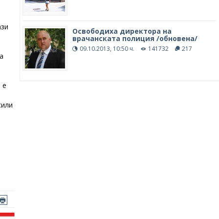
ази
Освободиха директора на
врачанската полиция /обновена/
а
09.10.2013, 10:50 ч.
141732
217
а
 е
сили