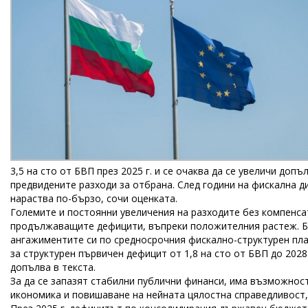
3,5 на сто от БВП през 2025 г. и се очаква да се увеличи допъ
предвидените разходи за отбрана. След години на фискална д
нараства по-бързо, сочи оценката.
Големите и постоянни увеличения на разходите без компенса
продължаващите дефицити, въпреки положителния растеж. Бъ
ангажиментите си по средносрочния фискално-структурен план
за структурен първичен дефицит от 1,8 на сто от БВП до 2028 
допълва в текста.
За да се запазят стабилни публични финанси, има възможност
икономика и повишаване на нейната цялостна справедливост,