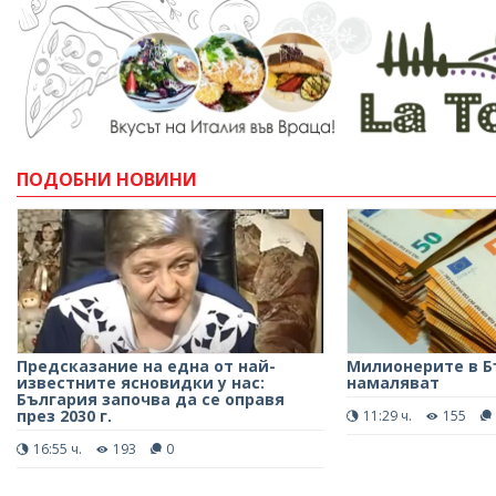
ПОДОБНИ НОВИНИ
Предсказание на една от най-
Милионерите в Б
известните ясновидки у нас:
намаляват
България започва да се оправя
през 2030 г.
11:29 ч.
155
16:55 ч.
193
0