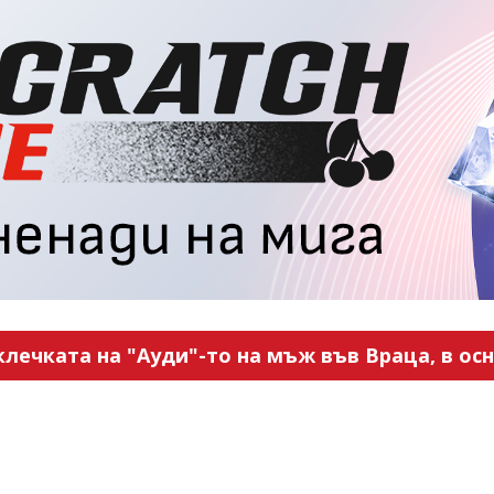
ечката на "Ауди"-то на мъж във Враца, в ос