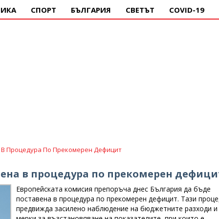
ИКА
СПОРТ
БЪЛГАРИЯ
СВЕТЪТ
COVID-19
 В Процедура По Прекомерен Дефицит
вена в процедура по прекомерен дефици
Европейската комисия препоръча днес България да бъде
поставена в процедура по прекомерен дефицит. Тази проце
предвижда засилено наблюдение на бюджетните разходи и
мерки за възстановяване на показателите, при които е