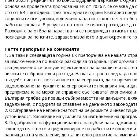
През 2025 г. дефицитът по консолидирания държавен бюджет на
основа на пролетната прогноза на ЕК от 2026 г. се очаква да с
сто от БВП догодина. През последните години България предп
социалните осигуровки, и увеличи заплатите, което често б
работна заплата. В резултат на това се очаква разходите да 
Разходите за отбрана нарастват и се предвижда натискът вър
последици за пенсиите, здравеопазването и дългосрочните гр
Петте препоръки на комисията
1. За тази и следващата година ЕК препоръчва на нашата стр
за изключение за по-високи разходи за отбрана. Препоръчва 
същевременно се осигури ефективност на разходите и постеп
високите отбранителни разходи. Нашата страна следва да нап
въздействието от поскъпването на енергията, да са временн
задоволяване на нуждите на енергоемките предприятия, и да 
предприемане на мерки за справяне със "сивата" икономика и
България трябва да повиши събираемостта на данъците, вкл
задължения, с подкрепа за спазване на данъчното законодат
2. Осигуряване на непрекъснатост на реформите и инвестици
устойчивост. Засилване на усилията за изпълнение на програ
3. Подобряване на функционирането на публичната администр
законодателството и цифровизиране на работните процеси и
равнищата на управление; допълнително развитие на умения