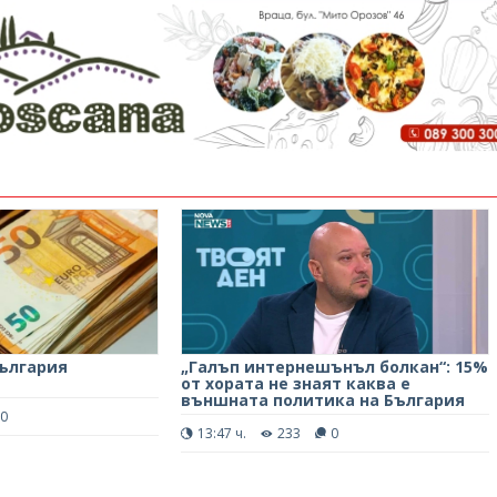
ългария
„Галъп интернешънъл болкан“: 15%
от хората не знаят каква е
външната политика на България
0
13:47 ч.
233
0