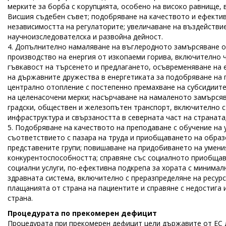
мерките за борба с корупцията, особено на високо равнище,
Висшия съдебен съвет; подобряване на качеството и ефекти
независимостта на регулаторите; увеличаване на въздействи
научноизследователска и развойна дейност.
4. Допълнително намаляване на въглеродното замърсяване о
производство на енергия от изкопаеми горива, включително ч
гъвкавост на търсенето и предлагането, осъвременяване на
на държавните дружества в енергетиката за подобряване на 
централно отопление с постепенно премахване на субсидиите
на целенасочени мерки; насърчаване на намаленото замърсяв
градски, обществен и железопътен транспорт, включително с
инфраструктура и свързаността в северната част на страната
5. Подобряване на качеството на преподаване с обучение на 
съответствието с пазара на труда и приобщаването на образ
представените групи; повишаване на придобиването на умени
конкурентоспособността; справяне със социалното приобщава
социални услуги, по-ефективна подкрепа за хората с минима
здравната система, включително с преразпределяне на ресу
плащанията от страна на пациентите и справяне с недостига
страна.
Процедурата по прекомерен дефицит
Процедурата при прекомерен дефицит цели държавите от ЕС 