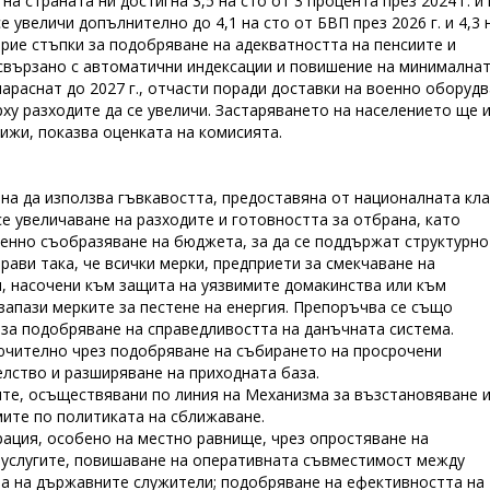
 страната ни достигна 3,5 на сто от 3 процента през 2024 г. и
е увеличи допълнително до 4,1 на сто от БВП през 2026 г. и 4,3 
рие стъпки за подобряване на адекватността на пенсиите и
е свързано с автоматични индексации и повишение на минимална
нараснат до 2027 г., отчасти поради доставки на военно оборудв
ху разходите да се увеличи. Застаряването на населението ще 
ижи, показва оценката на комисията.
ана да използва гъвкавостта, предоставяна от националната кла
се увеличаване на разходите и готовността за отбрана, като
енно съобразяване на бюджета, за да се поддържат структурно
рави така, че всички мерки, предприети за смекчаване на
и, насочени към защита на уязвимите домакинства или към
запази мерките за пестене на енергия. Препоръчва се също
 за подобряване на справедливостта на данъчната система.
ючително чрез подобряване на събирането на просрочени
елство и разширяване на приходната база.
ите, осъществявани по линия на Механизма за възстановяване 
мите по политиката на сближаване.
ация, особено на местно равнище, чрез опростяване на
 услугите, повишаване на оперативната съвместимост между
та на държавните служители; подобряване на ефективността на