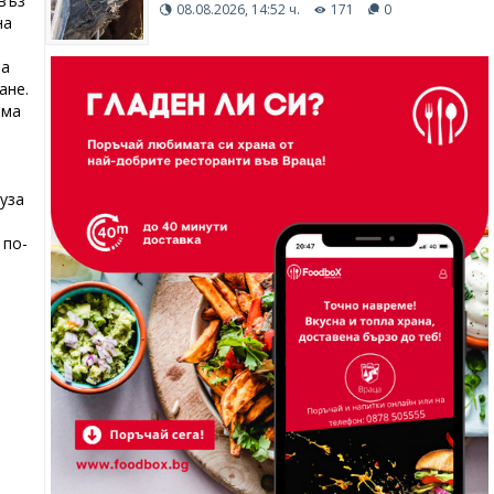
 въз
08.08.2026, 14:52 ч.
171
0
на
та
ане.
има
уза
 по-
и