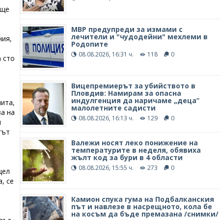
още
МВР предупреди за измами с
лечители и "чудодейни" мехлеми в
ния,
Родопите
08.08.2026, 16:31 ч.
118
0
 сто
Вицепремиерът за убийството в
Пловдив: Намирам за опасна
индулгенция да наричаме „деца”
чита,
малолетните садисти
а на
08.08.2026, 16:13 ч.
129
0
и
гът
Валежи носят леко понижение на
температурите в неделя, обявиха
жълт код за бури в 4 области
08.08.2026, 15:55 ч.
273
0
цел
, се
Камион спука гума на Подбалканския
път и навлезе в насрещното, кола бе
на косъм да бъде премазана /снимки/