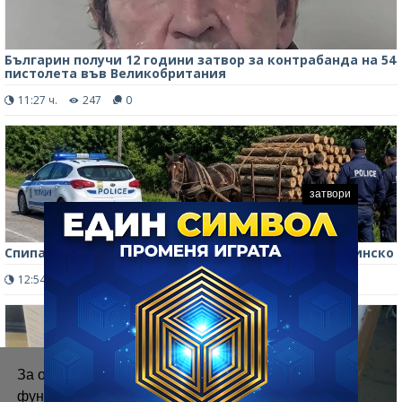
Българин получи 12 години затвор за контрабанда на 54
пистолета във Великобритания
11:27 ч.
247
0
затвори
Спипаха мъж с каруца с незаконни дърва във Видинско
12:54 ч.
1012
0
За осигуряване на правилното
функциониране на уебсайта ние използваме