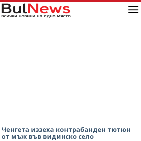
Ченгета иззеха контрабанден тютюн
от мъж във видинско село