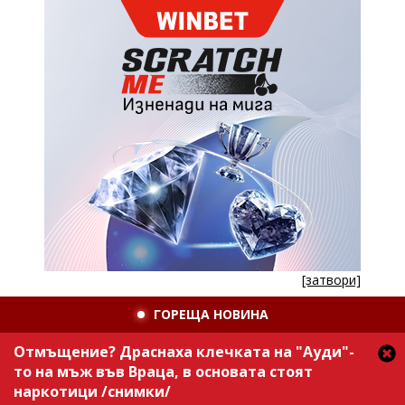
[затвори]
ГОРЕЩА НОВИНА
Отмъщение? Драснаха клечката на "Ауди"-
то на мъж във Враца, в основата стоят
наркотици /снимки/