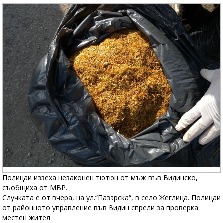
Полицаи иззеха незаконен тютюн от мъж във Видинско,
съобщиха от МВР.
Случката е от вчера, на ул.“Пазарска“, в село Жеглица. Полицаи
от районното управление във Видин спрели за проверка
местен жител.