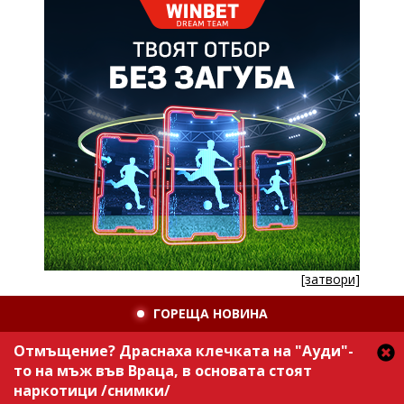
[затвори]
ГОРЕЩА НОВИНА
Отмъщение? Драснаха клечката на "Ауди"-
то на мъж във Враца, в основата стоят
наркотици /снимки/