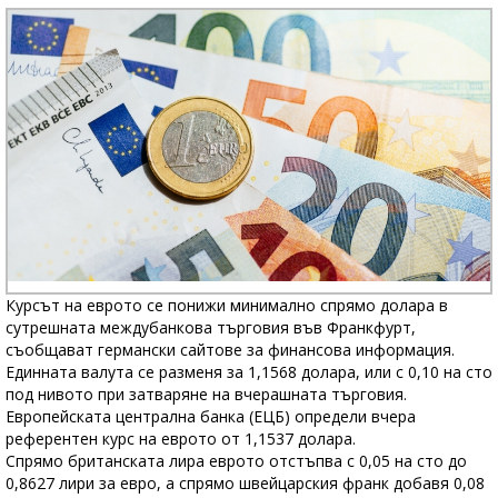
Курсът на еврото се понижи минимално спрямо долара в
сутрешната междубанкова търговия във Франкфурт,
съобщават германски сайтове за финансова информация.
Единната валута се разменя за 1,1568 долара, или с 0,10 на сто
под нивото при затваряне на вчерашната търговия.
Европейската централна банка (ЕЦБ) определи вчера
референтен курс на еврото от 1,1537 долара.
Спрямо британската лира еврото отстъпва с 0,05 на сто до
0,8627 лири за евро, а спрямо швейцарския франк добавя 0,08