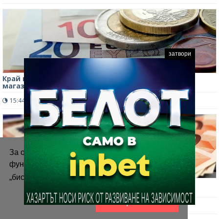
затвори
Край на двойните етикети: От 8 август цените в
магазините стават само в евро
15:44 ч.
245
0
За осигуряване на правилното
функциониране на уебсайта ние използваме
„бисквитки“.
Повече информация
Еврото силно поевтинява спрямо йената след
съвместната интервенция на САЩ и Япония
Приемам
11:36 ч.
335
0