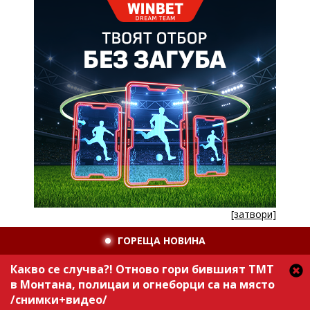
[затвори]
ГОРЕЩА НОВИНА
Какво се случва?! Отново гори бившият ТМТ
в Монтана, полицаи и огнеборци са на място
/снимки+видео/