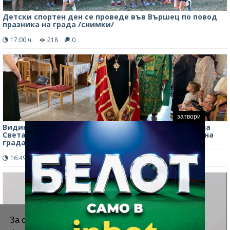
Детски спортен ден се проведе във Вършец по повод
празника на града /снимки/
17:00 ч.
218
0
затвори
Видинският митрополит Пахомий отслужи канон на
Света Богородица във Вършец по повод празника на
града /снимки/
16:49 ч.
365
0
За осигуряване на правилното