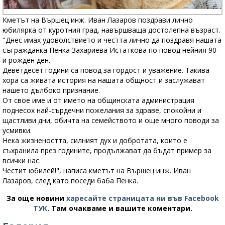
Кметът на Вършец инж. Иван Лазаров поздрави лично
юбилярка от куротния град, навършваща достолепна възраст.
"Днес имах удоволствието и честта лично да поздравя нашата
съгражданка Пенка Захариева Истаткова по повод нейния 90-
и рожден ден.
Деветдесет години са повод за гордост и уважение. Такива
хора са живата история на нашата общност и заслужават
нашето дълбоко признание.
От свое име и от името на общинската администрация
поднесох най-сърдечни пожелания за здраве, спокойни и
щастливи дни, обичта на семейството и още много поводи за
усмивки.
Нека жизнеността, силният дух и добротата, които е
съхранила през годините, продължават да бъдат пример за
всички нас.
Честит юбилей!", написа кметът на Вършец инж. Иван
Лазаров, след като поседи баба Пенка.
За още новини
харесайте страницата ни във Facebook
ТУК
.
Там очакваме и вашите коментари.