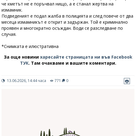
че кметът не е поръчвал нищо, а е станал жертва на
измамник.
Подведеният е подал жалба в полицията и след повече от два
месеца измамникът е открит и задържан. Той е криминално
проявен и многократно осъждан. Води се разследване по
случая.
*Снимката е илюстративна
За още новини
харесайте страницата ни във Facebook
ТУК
.
Там очакваме и вашите коментари.
13.06.2026, 14:44 часа
771
0