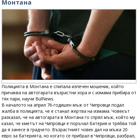
Монтана
Полицията в Монтана е спипала изпечен мошеник, който
причаква на автогарата възрастни хора и с измама прибира от
тях пари, научи BulNews.
В началото на април 76-годишен мъж от Чипровци подал
жалба в полицията, че е станал жертва на измама. Човекът
разказал, че на автогарата в Монтана го спрял мъж, който му
казал, че кметът на Чипровци е поръчал батерия и трябва той
да я занесе в градчето. Възрастният човек дал на мъжа 20
евро за батерията, но когато се прибрал в Чипровци, разбрал,