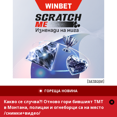
[затвори]
ГОРЕЩА НОВИНА
Какво се случва?! Отново гори бившият ТМТ
в Монтана, полицаи и огнеборци са на място
/снимки+видео/