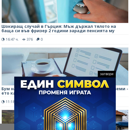
Шокиращ случай в Гърция: Мъж държал тялото на
баща си във фризер 2 години заради пенсията му
16:47 ч.
376
0
затвори
Бум на онлайн измами при покупки, продажби и наеми -
ето какво трябва да знаете за схемите
11:18 ч.
321
0