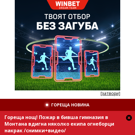
[затвори]
ГОРЕЩА НОВИНА
Гореща нощ! Пожар в бивша гимназия в
Монтана вдигна няколко екипа огнеборци
накрак /снимки+видео/