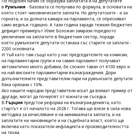
По подобен начин се образува заплатата и на депутатите
в
Румъния
- базовата се получава по формула, в основата на
която стоят чиновническите заплати. Но депутатските - и за
горната, и за долната камара на парламента, се опресняват
само веднъж годишно. А тази година заради тежкия бюджетен
дефицит премиерът Илие Боложан замрази поредното
увеличение на заплатите в бюджетния сектор, поради
което румънските депутати останаха със старите си заплати -
2200 основната.
И тъй като там също като у нас председателите на комисии,
на парламентарни групи и на самия парламент получават
автоматично много добавки, бе сложен таван от 6100 евро и
на най-високите парламентарни възнаграждения. Дори
допълнителните представителни пари на румънските депутати
бяха орязани с 10%.
Ако нашите народни представители искат да вземат пример от
другаде, могат да почерпят от южната ни съседка.
В
Гърция
предстои реформа на възнагражденията, като
стартът е от началото на 2028 г. Тогава ще влезе в сила нова
методика за изчисляване и на минималната заплата, и на
заплатите на чиновниците и на съдебната власт, която ще
включва като показатели инфлацията и производителността
на труда.