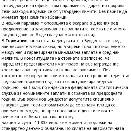
сътрудници и за офиси - там парламентът директно покрива
тези разходи, водейки се от утвърдени лимити, без парите да
минават през самите избраници.
В чешкия парламент опозицията е вкарала в дневния ред
предложение за замразяване на заплатите, което не е много
сигурно дали ще бъде гласувано и в какъв вид.
В
Германия
заплатата на депутатите в Бундестага е сред
най-високите в Евросъюза, но въпреки това съотношението
между нея и гарантираната минимална заплата е сред най-
малките. В конституцията на страната е записано, че
народните представители имат право на възнаграждение,
което да гарантира тяхната пълна независимост. По-
конкретно се определя спрямо заплатата на редови съдия във
федерален върховен съд, като се актуализира веднъж
годишно - на 1 юли, по индекса на федералната статистическа
служба за номиналните заплати в страната за предходната
година. Във всеки нов Бундестаг депутатите специално
гласуват дали този автоматизъм да се запази, или да се
приеме нов модел, но през последните десетилетия те
неизменно избират запазването му.
Базовата сума - 11 833 евро към момента, подлежи на
стандартно данъчно облагане. По силата на автоматичната