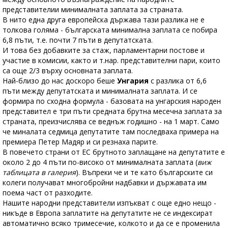
представителии минималната заплата за страната.
В нито една друга европейска държава тази разлика не е
толкова голяма - българската минимална заплата се побира
6,8 пъти, т.е. почти 7 пъти в депутатската.
И това без добавките за стаж, парламентарни постове и
участие в комисии, както и т.нар. представителни пари, които
са още 2/3 върху основната заплата.
Най-близо до нас доскоро беше
Унгария
с разлика от 6,6
пъти между депутатската и минималната заплата. И се
формира по сходна формула - базовата на унгарския народен
представител е три пъти средната брутна месечна заплата за
страната, преизчислява се веднъж годишно - на 1 март. Само
че миналата седмица депутатите там последваха примера на
премиера Петер Мадяр и си резнаха парите.
В повечето страни от ЕС брутното заплащане на депутатите е
около 2 до 4 пъти по-високо от минималната заплата (
виж
таблицата в галерия
). Въпреки че и те като българските си
колеги получават многобройни надбавки и държавата им
поема част от разходите.
Нашите народни представители изпъкват с още едно нещо -
никъде в Европа заплатите на депутатите не се индексират
автоматично всяко тримесечие, колкото и да се е променила