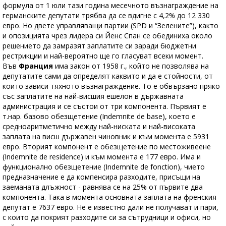
формула от 1 юли тази година месечното възнаграждение на
германските депутати трябва да се вдигне с 4,2% до 12 330
евро. Но двете управляващи партии (SPD и “Зелените”), както
и опозицията чрез лидера си Йенс Спан се обединиха около
решението да замразят заплатите си заради бюджетни
рестрикции и най-вероятно ще го гласуват всеки момент.
Във
Франция
има закон от 1958 г., който не позволява на
депутатите сами да определят каквито и да е стойности, от
които зависи тяхното възнаграждение. То е обвързано пряко
със заплатите на най-висшия ешелон в държавната
администрация и се състои от три компонента. Първият е
т.нар. базово обезщетение (Indemnite de base), което е
средноаритметично между най-ниската и най-високата
заплата на висш държавен чиновник и към момента е 5931
евро. Вторият компонент е обезщетение по местоживеене
(Indemnite de residence) и към момента е 177 евро. Има и
функционално обезщетение (Indemnite de fonction), чието
предназначение е да компенсира разходите, присъщи на
заеманата длъжност - равнява се на 25% от първите два
компонента. Така в момента основната заплата на френския
депутат е 7637 евро. Не е известно дали не получават и пари,
с които да покрият разходите си за сътрудници и офиси, но