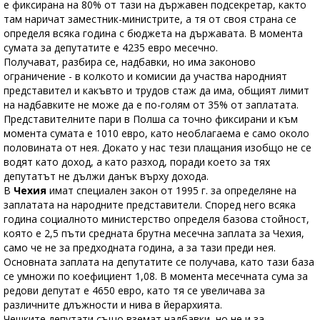
е фиксирана на 80% от тази на държавен подсекретар, както
там наричат заместник-министрите, а тя от своя страна се
определя всяка година с бюджета на държавата. В момента
сумата за депутатите е 4235 евро месечно.
Получават, разбира се, надбавки, но има законово
ограничение - в колкото и комисии да участва народният
представител и какъвто и трудов стаж да има, общият лимит
на надбавките не може да е по-голям от 35% от заплатата.
Представителните пари в Полша са точно фиксирани и към
момента сумата е 1010 евро, като необлагаема е само около
половината от нея. Докато у нас тези плащания изобщо не се
водят като доход, а като разход, поради което за тях
депутатът не дължи данък върху дохода.
В
Чехия
имат специален закон от 1995 г. за определяне на
заплатата на народните представители. Според него всяка
година социалното министерство определя базова стойност,
която е 2,5 пъти средната брутна месечна заплата за Чехия,
само че не за предходната година, а за тази преди нея.
Основната заплата на депутатите се получава, като тази база
се умножи по коефициент 1,08. В момента месечната сума за
редови депутат е 4650 евро, като тя се увеличава за
различните длъжности и нива в йерархията.
Чешките депутати също вземат надбавки, но не и за