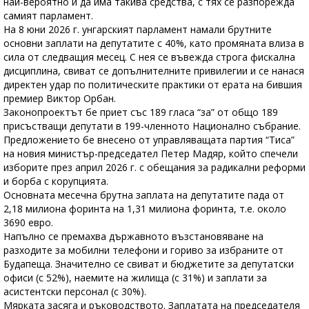
най-вероятно и да има такива средства, с тях се разпорежда
самият парламент.
На 8 юни 2026 г. унгарският парламент намали брутните
основни заплати на депутатите с 40%, като промяната влиза в
сила от следващия месец. С нея се въвежда строга фискална
дисциплина, свиват се допълнителните привилегии и се нанася
директен удар по политическите практики от ерата на бившия
премиер Виктор Орбан.
Законопроектът бе приет със 189 гласа “за” от общо 189
присъстващи депутати в 199-членното Национално събрание.
Предложението бе внесено от управляващата партия “Тиса”
на новия министър-председател Петер Мадяр, който спечели
изборите през април 2026 г. с обещания за радикални реформи
и борба с корупцията.
Основната месечна брутна заплата на депутатите пада от
2,18 милиона форинта на 1,31 милиона форинта, т.е. около
3690 евро.
Напълно се премахва държавното възстановяване на
разходите за мобилни телефони и гориво за избраните от
Будапеща. Значително се свиват и бюджетите за депутатски
офиси (с 52%), наемите на жилища (с 31%) и заплати за
асистентски персонал (с 30%).
Мярката засяга и ръководството. Заплатата на председателя