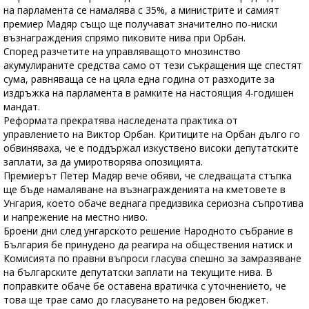
на парламента се намалява с 35%, а министрите и самият
премиер Мадяр също ще получават значително по-ниски
възнаграждения спрямо пиковите нива при Орбан.
Според разчетите на управляващото мнозинство
акумулираните средства само от тези съкращения ще спестят
сума, равняваща се на цяла една година от разходите за
издръжка на парламента в рамките на настоящия 4-годишен
мандат.
Реформата прекратява наследената практика от
управлението на Виктор Орбан. Критиците на Орбан дълго го
обвиняваха, че е поддържал изкуствено високи депутатските
заплати, за да умиротворява опозицията.
Премиерът Петер Мадяр вече обяви, че следващата стъпка
ще бъде намаляване на възнагражденията на кметовете в
Унгария, което обаче веднага предизвика сериозна съпротива
и напрежение на местно ниво.
Броени дни след унгарското решение Народното събрание в
България бе принудено да реагира на обществения натиск и
Комисията по правни въпроси гласува спешно за замразяване
на българските депутатски заплати на текущите нива. В
поправките обаче бе оставена вратичка с уточнението, че
това ще трае само до гласуването на редовен бюджет.