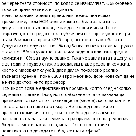
референтната стойност, по която се изчисляват. Обикновено
това се прави веднъж в годината.
У нас парламентарният правилник позволява всяко
тримесечие, щом НСИ обяви какви са били заплатите,
депутатското възнаграждение да се преизчисли. То се
образува, като средното за публичния сектор се умножи три
пъти. В момента прави 4236 евро, но това е само базата.
Депутатите получават по 1% надбавка за всяка година трудов
стаж, по 15% за участие във всяка редовна или извънредна
комисия и 10% за научно звание. Така че заплатата на депутат
с 20 години трудов стаж и заседаващ в две редовни комисии,
което е масовият случай, дава далеч по-високо реално
възнаграждение - поне 6200 евро месечно, дори човекът да не
е нито доктор, нито професор.
Всъщност това е единствената промяна, която след няколко
седмици отлагане Народното събрание сега се захвана да
придвижи - отказ от актуализацията (засега), като заплатите
ще останат на нивото от март. Но според приетия от
правната комисия текст, който трябва да се гласува в
пленарната зала тази седмица, при приемането на редовния
бюджета може пак да се вдигнат “в съответствие с
политиката по доходите в бюджетната сфера”.