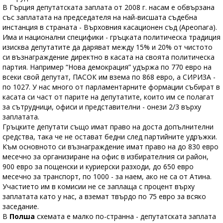
В Гърция депутатската заплата от 2008 г. насам е обвързана
със заплатата на председателя на най-висшата съдебна
инстанция в страната - Върховния касационен съд (Ареопага).
Има и национални специфики - гръцката политическа традиция
изисква депутатите да даряват между 15% и 20% от чистото
си възнаграждение директно в касата на своята политическа
партия. Например “Нова демокрация” удържа по 770 евро на
всеки свой депутат, ПАСОК им взема по 868 евро, а СИРИЗА -
по 1027. У нас много от парламентарните формации събират в
касата си част от парите на депутатите, които им се полагат
за сътрудници, офиси и представителни - онези 2/3 върху
заплатата.
Гръцките депутати също имат право на доста допълнителни
средства, така че не остават бедни след партийните удръжки.
Към основното си възнаграждение имат право на до 830 евро
месечно за организиране на офис в избирателния си район,
900 евро за пощенски и куриерски разходи, до 650 евро
месечно за транспорт, по 1000 - за наем, ако не са от Атина.
Участието им в комисии не се заплаща с процент върху
заплатата като у нас, а вземат твърдо по 75 евро за всяко
заседание.
В
Полша
схемата е малко по-странна - депутатската заплата