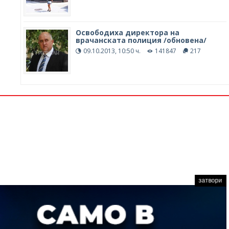
Освободиха директора на
врачанската полиция /обновена/
09.10.2013, 10:50 ч.
141847
217
затвори