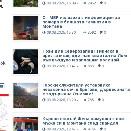
в
09.08.2026, 16:09 ч.
2452
0
л,
От МВР излязоха с информация за
пожара в бившата гимназия в
Монтана
09.08.2026, 15:30 ч.
3592
0
Този див Северозапад! Тикнаха в
ареста мъж, вдигнал квартал на Лом
във въздуха и заплашил полицай
ook
09.08.2026, 13:47 ч.
889
0
Горски служители установиха
незаконна сеч в Брегово, дървесината
е задържана /снимки/
09.08.2026, 13:20 ч.
785
0
Кървав екшън! Жена намушка с нож
мъжа си в Монтана след скандал
09.08.2026, 12:47 ч.
4166
0