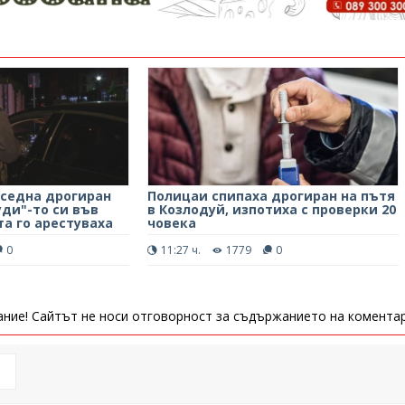
 седна дрогиран
Полицаи спипаха дрогиран на пътя
уди"-то си във
в Козлодуй, изпотиха с проверки 20
та го арестуваха
човека
0
11:27 ч.
1779
0
ние! Сайтът не носи отговорност за съдържанието на коментар