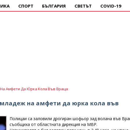
ИКА
СПОРТ
БЪЛГАРИЯ
СВЕТЪТ
COVID-19
На Амфети Да Юрка Кола Във Враца
 младеж на амфети да юрка кола във
Полицаи са заловили дрогиран шофьор зад волана във Вра
съобщиха от областната дирекция на МВР.