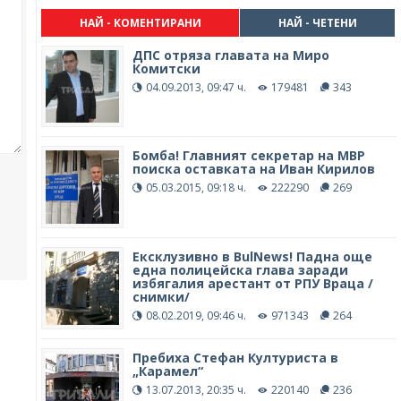
НАЙ - КОМЕНТИРАНИ
НАЙ - ЧЕТЕНИ
ДПС отряза главата на Миро
Комитски
04.09.2013, 09:47 ч.
179481
343
Бомба! Главният секретар на МВР
поиска оставката на Иван Кирилов
05.03.2015, 09:18 ч.
222290
269
Ексклузивно в BulNews! Падна още
една полицейска глава заради
избягалия арестант от РПУ Враца /
снимки/
08.02.2019, 09:46 ч.
971343
264
Пребиха Стефан Културиста в
„Карамел“
13.07.2013, 20:35 ч.
220140
236