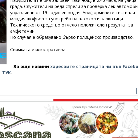
Нарушителят е бил заловен тази нощ, в 2.40 часа, на улица 
града. Служители на реда спрели за проверка лек автомоби
управляван от 19-годишен водач. Униформените тествали
младия шофьор за употреба на алкохол и наркотици.
Техническото средство отчело положителен резултат за
амфетамин.
По случая е образувано бързо полицейско производство.
Снимката е илюстративна.
За още новини
харесайте страницата ни във Faceb
ТУК
.