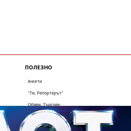
ПОЛЕЗНО
Анкети
"Ти, Репортерът"
Обяви, Търгове,
Съобщения