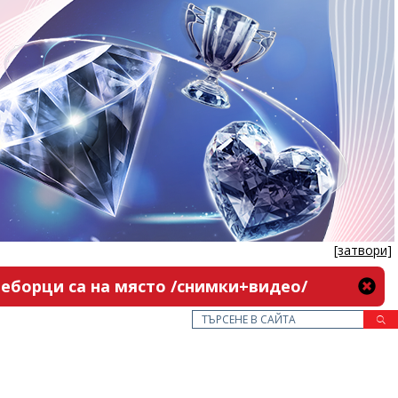
[затвори]
неборци са на място /снимки+видео/