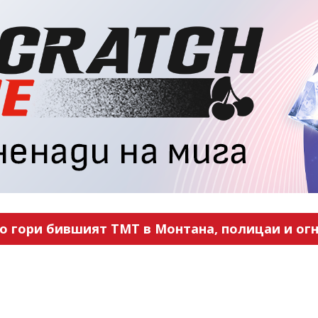
во гори бившият ТМТ в Монтана, полицаи и ог