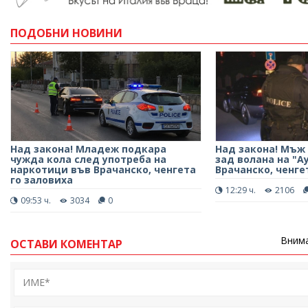
ПОДОБНИ НОВИНИ
Над закона! Младеж подкара
Над закона! Мъж
чужда кола след употреба на
зад волана на "А
наркотици във Врачанско, ченгета
Врачанско, ченге
го заловиха
12:29 ч.
2106
09:53 ч.
3034
0
Внима
ОСТАВИ КОМЕНТАР