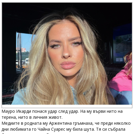
Мауро Икарди понася удар след удар. На му върви нито на
терена, нито в личния живот.
Медиите в родната му Аржентина гръмнаха, че преди няколко
дни любимата го Чайна Суарес му била шута. Тя си събрала