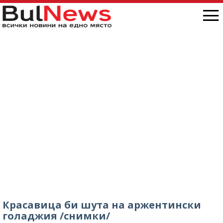
Красавица би шута на аржентински
голаджия /снимки/