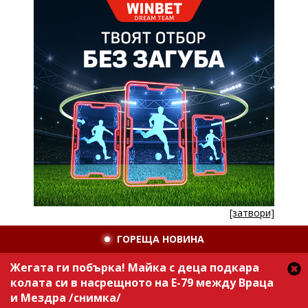
[затвори]
ГОРЕЩА НОВИНА
Жегата ги побърка! Майка с деца подкара
колата си в насрещното на Е-79 между Враца
и Мездра /снимка/