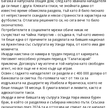
багажа и напуснала общия дом, след като хванала нападателя
да си пише с друга. Клюката гласи, че знойната дама от
известно време обмисляла раздяла, тъй като й било писнало
от непрестанните скандали и някои странности в характера на
футболиста. Отлагала решението си, но сега вече то било
окончателно.
Потребителите в социалните мрежи обаче никак не
съчувстват на Чайна. Напротив – осъдиха я, тъй като именно
тя беше една от причините за раздялата на бившия национал
на Аржентина със съпругата му Уанда Нара, от която има две
момичета.
Икарди наистина се намира в труден период от кариерата.
Неговият неособено успешен период в "Галатасарай"
приключи. Договорът му изтече и той напусна като свободен
агент, но все още не е ясно къде ще играе.
Освен с гаджето нападателят се раздели и с 400 000 долара от
банковата си сметка. По-голямата част от тях са за
издръжката на дъщерите му Изабела и Франческа, която не
беше плащал 18 месеца. В сумата влизат и лихвите, както и
адвокатските такси.
Икарди и вече бившата му съпруга Уанда Нара имаха бурен
брак, в който се разделяха и събираха няколко пъти. Скъсаха
окончателно през 2024-та и оттогава не спират да се нападат.