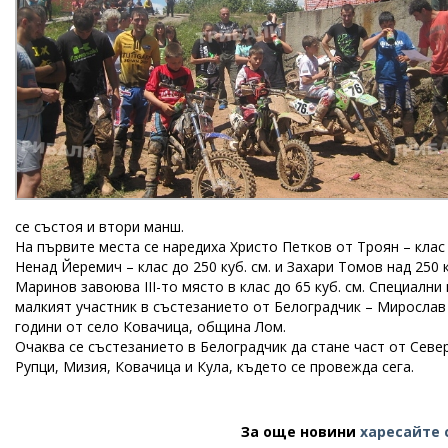
се състоя и втори манш.
На първите места се наредиха Христо Петков от Троян – клас д
Ненад Йеремич – клас до 250 куб. см. и Захари Томов над 250
Маринов завоюва ІІІ-то място в клас до 65 куб. см. Специални
малкият участник в състезанието от Белоградчик – Мирослав 
години от село Ковачица, община Лом.
Очаква се състезанието в Белоградчик да стане част от Сев
Рупци, Мизия, Ковачица и Кула, където се провежда сега.
За още новини
харесайте 