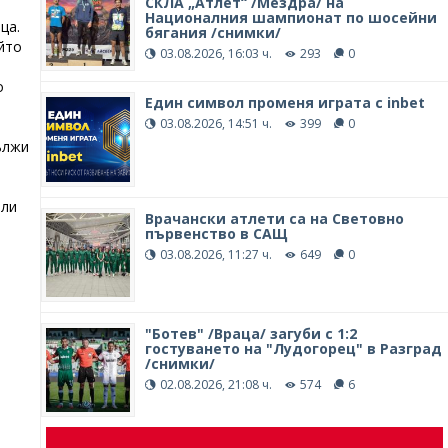
СКЛА „Атлет“ /Мездра/ на
Националния шампионат по шосейни
ца.
бягания /снимки/
йто
03.08.2026, 16:03 ч.
293
0
о
Един символ променя играта с inbet
03.08.2026, 14:51 ч.
399
0
ължи
ели
Врачански атлети са на Световно
първенство в САЩ
03.08.2026, 11:27 ч.
649
0
"Ботев" /Враца/ загуби с 1:2
гостуването на "Лудогорец" в Разград
/снимки/
02.08.2026, 21:08 ч.
574
6