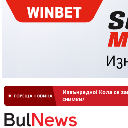
Извънредно! Кола се за
ГОРЕЩА НОВИНА
снимки/