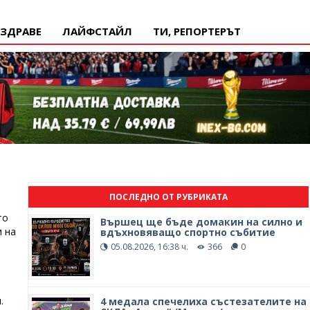
ЗДРАВЕ
ЛАЙФСТАЙЛ
ТИ, РЕПОРТЕРЪТ
ПОСЛЕДНО ОТ РУБРИКАТА
то
Вършец ще бъде домакин на силно и
и на
вдъхновяващо спортно събитие
05.08.2026, 16:38 ч.
366
0
.
4 медала спечелиха състезателите на