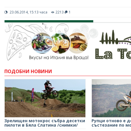
23.06.2014, 15:13 часа
2213
1
ПОДОБНИ НОВИНИ
Зрелищен мотокрос събра десетки
Рупци отново е 
пилоти в Бяла Слатина /снимки/
състезание по м