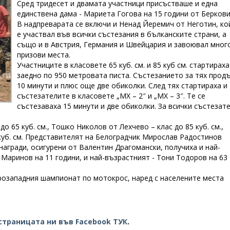
Сред тридесет и двамата участници присъстваше и една
единствена дама - Мариета Гогова на 15 години от Беркови
В надпреварата се включи и Ненад Йеремич от Неготин, ко
е участвал във всички състезания в бълканските страни, а
също и в Австрия, Германия и Швейцария и завоювал мног
призови места.
Участниците в класовете 65 куб. см. и 85 куб см. стартираха
заедно по 950 метровата писта. Състезанието за тях прод
10 минути и плюс още две обиколки. След тях стартираха и
състезателите в класовете „МХ – 2″ и „МХ – 3″. Те се
състезаваха 15 минути и две обиколки. За всички състезат
о 65 куб. см., Тошко Николов от Лехчево – клас до 85 куб. см.,
 куб. см. Представителят на Белоградчик Мирослав Радостинов
 награди, осигурени от Валентин Драгомански, получиха и най-
Маринов на 11 години, и най-възрастният - Тони Тодоров на 63
ерозападния шампионат по мотокрос, наред с населените места
страницата ни във Facebook ТУК
.