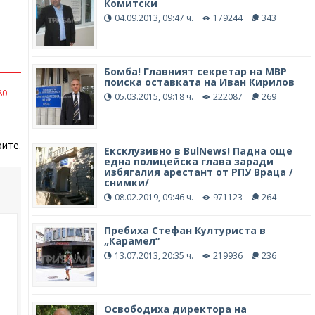
Комитски
04.09.2013, 09:47 ч.
179244
343
Бомба! Главният секретар на МВР
поиска оставката на Иван Кирилов
80
05.03.2015, 09:18 ч.
222087
269
ите.
Ексклузивно в BulNews! Падна още
една полицейска глава заради
избягалия арестант от РПУ Враца /
снимки/
08.02.2019, 09:46 ч.
971123
264
Пребиха Стефан Културиста в
„Карамел“
13.07.2013, 20:35 ч.
219936
236
Освободиха директора на