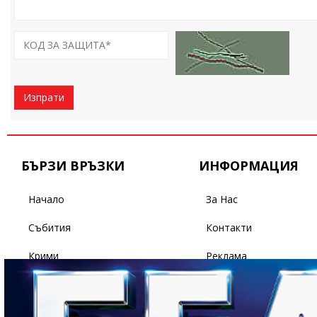
Изпрати
БЪРЗИ ВРЪЗКИ
ИНФОРМАЦИЯ
Начало
За Нас
Събития
Контакти
Крими
Реклама
Бизнес
Условия За Ползване
Политика
Поверителност