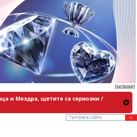
[затвори]
ца и Мездра, щетите са сериозни /