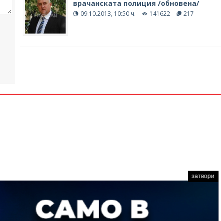
врачанската полиция /обновена/
09.10.2013, 10:50 ч.
141622
217
затвори