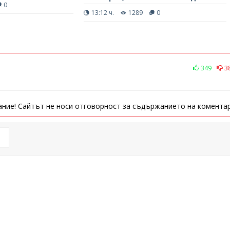
0
13:12 ч.
1289
0
349
3
ние! Сайтът не носи отговорност за съдържанието на коментар