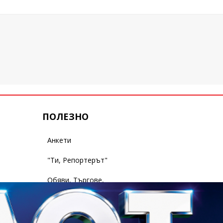
ПОЛЕЗНО
Анкети
"Ти, Репортерът"
Обяви, Търгове,
Съобщения