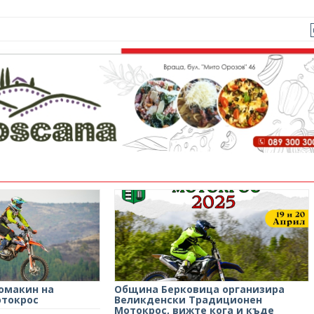
домакин на
Община Берковица организира
отокрос
Великденски Традиционен
Мотокрос, вижте кога и къде