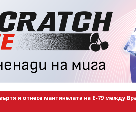
въртя и отнесе мантинелата на Е-79 между Вра