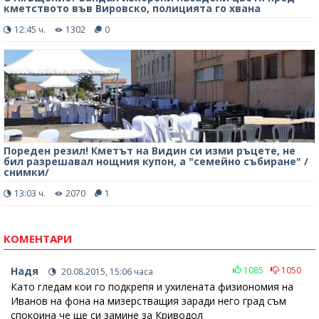
кметството във Вировско, полицията го хвана
12:45 ч.
1302
0
Пореден резил! Кметът на Видин си изми ръцете, не
бил разрешавал нощния купон, а "семейно събиране" /
снимки/
13:03 ч.
2070
1
КОМЕНТАРИ
Надя
1085
1050
20.08.2015, 15:06 часа
Като гледам кои го подкрепя и ухилената физиономия на
Иванов на фона на мизерстващия заради него град съм
спокоина че ще си замине за Криводол