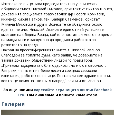
Изказаха се също така председателят на ученическия
общински съвет Николай Николов, архитектът Виктор Шонев,
доказаният специалист травматолог д-р Георги Комитски,
инженер Кирил Петков, ген. Валери Стаменов, юристът
Милена Миковска и други. Всички те се обединиха около
идеята, че инж. Николай Иванов е един от най-успешните
кметове на община Враца, който е постигнал много по време
на мандата си и заслужава да продължи работата за
развитието на града.
Накрая на пресконференцията кметът Николай Иванов
благодари за топлите думи, като заяви, че доверието на
такива доказани обществени лидери го прави горд.
„Приемам подкрепата с благодарност, но и с отговорност.
Въпреки, че пътят не беше лесен и срещнах сериозни
изпитания, работех със сърце. Поставили сме здрави основи,
които ще помогнат по пътя напред“, заяви инж. Иванов.
За още новини
харесайте страницата ни във Facebook
ТУК
.
Там очакваме и вашите коментари.
Галерия