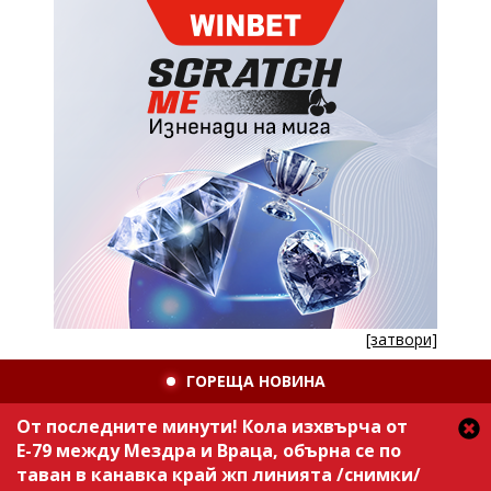
[затвори]
ГОРЕЩА НОВИНА
От последните минути! Кола изхвърча от
Е-79 между Мездра и Враца, обърна се по
таван в канавка край жп линията /снимки/