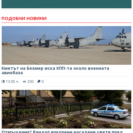
ПОДОБНИ НОВИНИ
Кметът на Безмер иска КПП-та около военната
авиобаза
13:05 ч.
200
0
Отмъщение? Вандал изкорени насадени цветя пред