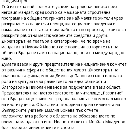
Попдимитров.
Той изтъкна най-големите успехи на градоначалника през
неговия мандат, сред които са мащабната строителна
програма на общината; грижата за най-малките жители чрез
разкриването на детски площадки, социални заведения и
намаляването на таксите им; работата по проекти, с които са
разкрити работни места; усвоените средства и други.
Директорът на театъра е категоричен, че по време на
мандата на Николай Иванов се е повишил авторитетът на
община Враца не само на национално, но и на международно
ниво.
Думата взеха и други представители на инициативния комитет
от различни сфери на обществения живот. Директорът на
врачанската филхармония Димитър Панов изтъкна важната
роля на културата за развитието на една общност и
благодари на Николай Иванов за подкрепата в тази област.
Председателят на настоятелството на читалище „Развитие“
във Враца също заяви, че градоначалникът е помогнал много
на институцията. Областният координатор на синдиката на
българските учители Емилия Бонева пък отчете
положителната работа в областта на образованието по
време на мандата на инж. Иванов. Атлетът Ивайло Младенов
благодари за инвестициите в спорта.