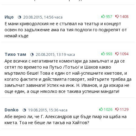
Ицо
957
1408
20.08.2015, 14:56 часа
Е мани криводолския не е стъпвал на театър и концерт
освен по задължение ама па тия подлоги го подкрепят от
немай къде
Тихо там
993
1094
20.08.2015, 13:19 часа
Аре всички с негативните коментари да замълчат и да се
сетят по времето на Путьо /Тотьо/ и Шахов какво
мъртвило беше! Това е един от най-успешните кметове, и
когато фактите и действията говорят, хейтърите трябва да
замълчат завинаги! Успех на инж. Н. Иванов, и да изкара не
още един, а още няколко все такива успешни мандати!
Donko
1026
1129
19.08.2015, 15:36 часа
Абе верно ли, че Г. Александров ще бъде пиар на щаба на
кмета. Тоа не беше ли такъв на Хайтов?