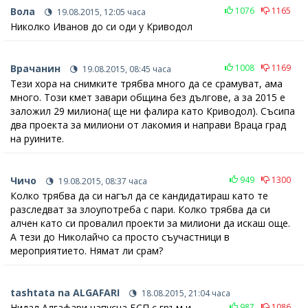
Вола
1076
1165
19.08.2015, 12:05 часа
Николко Иванов до си оди у Криводол
Врачанин
1008
1169
19.08.2015, 08:45 часа
Тези хора на снимките трябва много да се срамуват, ама
много. Този кмет завари община без дългове, а за 2015 е
заложил 29 милиона( ще ни фалира като Криводол). Съсипа
два проекта за милиони от лакомия и направи Враца град
на руините.
Чичо
949
1300
19.08.2015, 08:37 часа
Колко трябва да си нагъл да се кандидатираш като те
разследват за злоупотреба с пари. Колко трябва да си
алчен като си провалил проекти за милиони да искаш още.
А тези до Николайчо са просто съучастници в
мероприятието. Нямат ли срам?
tashtata na ALGAFARI
18.08.2015, 21:04 часа
Нидал Алгафари напусна БСП с гръм и
987
1086