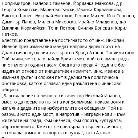
Попдимитров, Валери Стаменов, Йорданка Манкова, д-р
Георги Комитски, Марин Ботунски, Иванка Караиванова,
Виктор Шонев, Николай Николов, Георги Митев, Ива Спасова,
Димитър Панов, Милена Миковска, Ивайло Младенов, д-р
Емилиян Кюркчийски, Тони Петров, Емилия Бонева и Кирил
Петков.
Блестящо представяне на постигнатото от инж. Николай
Иванов през изминалия мандат направи директорът на
Драматично-кукления театър във Враца Атанас Попдимитров.
Той заяви, че това е най-добрият кмет, който е имал градът
ни от много години насам. След като преди 4 години е бил
издигнат отново от инициативен комитет, инж. Иванов е
изминал дълъг и сложен път в деликатна политическа
обстановка, като е оглавил една разклатена финансово
община.
„Благодарение на личните си качества Николай Иванов,
вместо да поеме по пътя на конформизма, показа воля и
изпълни дадените на избирателите си обещания. Той не
разруши нито един мост, а напротив – изгради нови – към
жителите на града, към бизнеса, към спорта, културата,
образованието. Кметът се превърна в търсена личност,
готова да помогне на хората в нужда“, каза Атанас