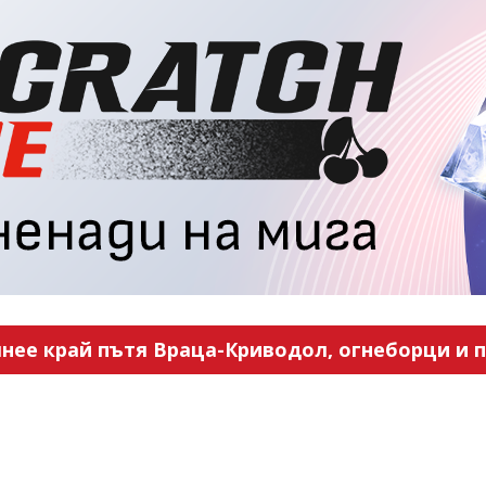
нее край пътя Враца-Криводол, огнеборци и п