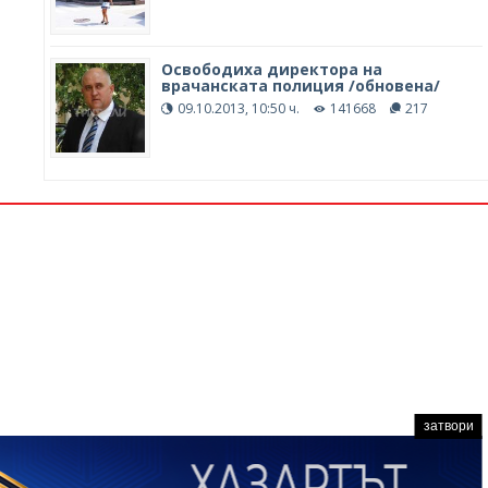
Освободиха директора на
врачанската полиция /обновена/
09.10.2013, 10:50 ч.
141668
217
затвори