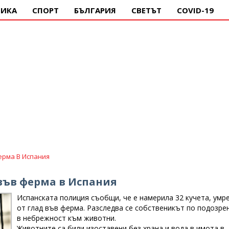
ИКА
СПОРТ
БЪЛГАРИЯ
СВЕТЪТ
COVID-19
ерма В Испания
 във ферма в Испания
Испанската полиция съобщи, че е намерила 32 кучета, умр
от глад във ферма. Разследва се собственикът по подозре
в небрежност към животни.
Животните са били изоставени без храна и вода в имота в