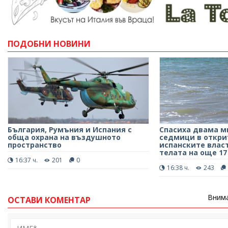
ПОДОБНИ НОВИНИ
България, Румъния и Испания с
Спасиха двама м
обща охрана на въздушното
седмици в откри
пространство
испанските влас
телата на още 1
16:37 ч.
201
0
16:38 ч.
243
Внима
ОСТАВИ КОМЕНТАР