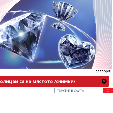
[затвори]
олицаи са на мястото /снимки/