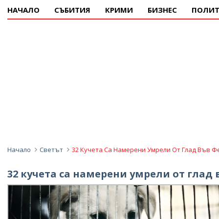
НАЧАЛО
СЪБИТИЯ
КРИМИ
БИЗНЕС
ПОЛИТ
Начало
Светът
32 Кучета Са Намерени Умрели От Глад Във Ф
32 кучета са намерени умрели от глад