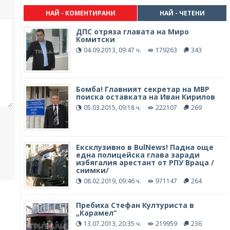
НАЙ - КОМЕНТИРАНИ
НАЙ - ЧЕТЕНИ
ДПС отряза главата на Миро
Комитски
04.09.2013, 09:47 ч.
179263
343
Бомба! Главният секретар на МВР
поиска оставката на Иван Кирилов
05.03.2015, 09:18 ч.
222107
269
Ексклузивно в BulNews! Падна още
една полицейска глава заради
избягалия арестант от РПУ Враца /
снимки/
08.02.2019, 09:46 ч.
971147
264
Пребиха Стефан Културиста в
„Карамел“
13.07.2013, 20:35 ч.
219959
236