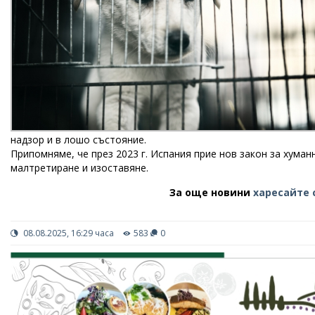
надзор и в лошо състояние.
Припомняме, че през 2023 г. Испания прие нов закон за хума
малтретиране и изоставяне.
За още новини
харесайте 
08.08.2025, 16:29 часа
583
0