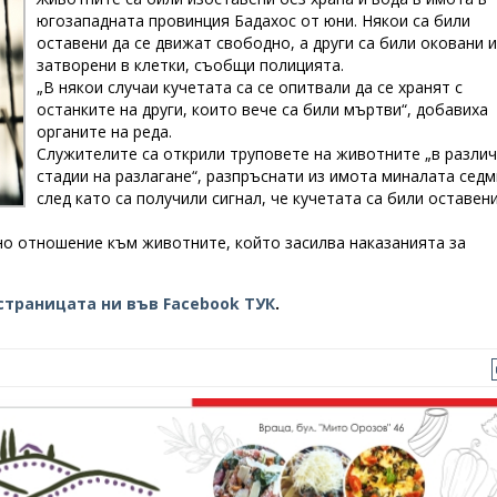
югозападната провинция Бадахос от юни. Някои са били
оставени да се движат свободно, а други са били оковани 
затворени в клетки, съобщи полицията.
„В някои случаи кучетата са се опитвали да се хранят с
останките на други, които вече са били мъртви“, добавиха
органите на реда.
Служителите са открили труповете на животните „в разли
стадии на разлагане“, разпръснати из имота миналата седм
след като са получили сигнал, че кучетата са били оставен
нно отношение към животните, който засилва наказанията за
страницата ни във Facebook ТУК
.