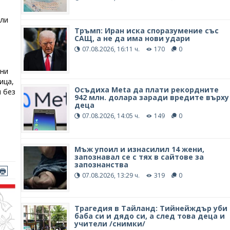
или
Тръмп: Иран иска споразумение със
САЩ, а не да има нови удари
07.08.2026, 16:11 ч.
170
0
чни
ица,
Осъдиха Meta да плати рекордните
и без
942 млн. долара заради вредите върху
деца
07.08.2026, 14:05 ч.
149
0
Mъж упоил и изнасилил 14 жени,
запознавал се с тях в сайтове за
запознанства
07.08.2026, 13:29 ч.
319
0
Трагедия в Тайланд: Тийнейждър уби
баба си и дядо си, а след това деца и
учители /снимки/