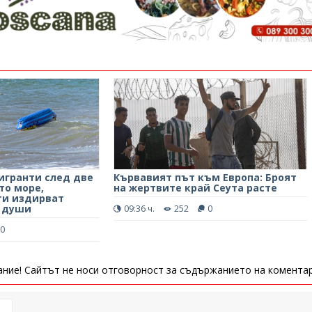
игранти след две
Кървавият път към Европа: Броят
то море,
на жертвите край Сеута расте
ти издирват
7 души
09:36 ч.
252
0
0
ние! Сайтът не носи отговорност за съдържанието на коментар