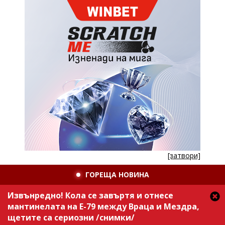
[затвори]
ГОРЕЩА НОВИНА
Извънредно! Кола се завъртя и отнесе
мантинелата на Е-79 между Враца и Мездра,
щетите са сериозни /снимки/