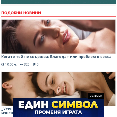
ПОДОБНИ НОВИНИ
Когато той не свършва: Благодат или проблем в секса
10:00 ч.
325
0
затвори
„Утешителната награда“ в секса, която мъжете
изненадващо предпочитат пред оралната любов