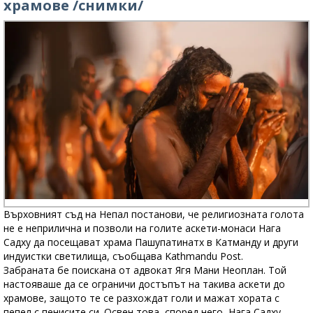
храмове /снимки/
Върховният съд на Непал постанови, че религиозната голота
не е неприлична и позволи на голите аскети-монаси Нага
Садху да посещават храма Пашупатинатх в Катманду и други
индуистки светилища, съобщава Kathmandu Post.
Забраната бе поискана от адвокат Ягя Мани Неоплан. Той
настояваше да се ограничи достъпът на такива аскети до
храмове, защото те се разхождат голи и мажат хората с
пепел с пенисите си. Освен това, според него, Нага Садху