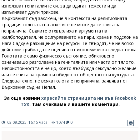
използват гениталиите си, за да вдигат тежести и да
изпълняват други трикове.
Върховният съд заключи, че в контекста на религиозната
традиция голотата на аскетите не може да се счита за
неприлична. Съдиите отхвърлиха и аргумента на
жалбоподателя, че осигуряването на пари, храна и подслон на
Нага Садху е разхищение на ресурси. Те твърдят, че не всяко
действие трябва да се оценява от икономическа гледна точка.
Голотата е само физическо състояние, обикновено
означаващо разголване на гениталиите или части от тялото.
Непристойността е нещо, което възбужда сексуално желание
или се счита за срамно и обидно от обществото и културата.
Следователно, не всяка голота е неприлична, заявяват от
Върховния съд на Непал.
За още новини
харесайте страницата ни във Facebook
ТУК
.
Там очакваме и вашите коментари.
03.09.2025, 16:15 часа
1074
0