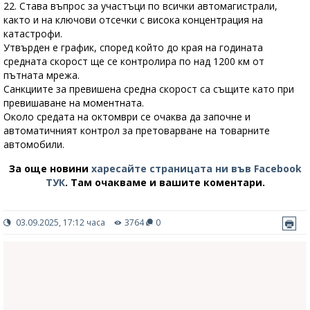
22. Става въпрос за участъци по всички автомагистрали,
както и на ключови отсечки с висока концентрация на
катастрофи.
Утвърден е график, според който до края на годината
средната скорост ще се контролира по над 1200 км от
пътната мрежа.
Санкциите за превишена средна скорост са същите като при
превишаване на моментната.
Около средата на октомври се очаква да започне и
автоматичният контрол за претоварване на товарните
автомобили.
За още новини
харесайте страницата ни във Facebook
ТУК
.
Там очакваме и вашите коментари.
03.09.2025, 17:12 часа
3764
0