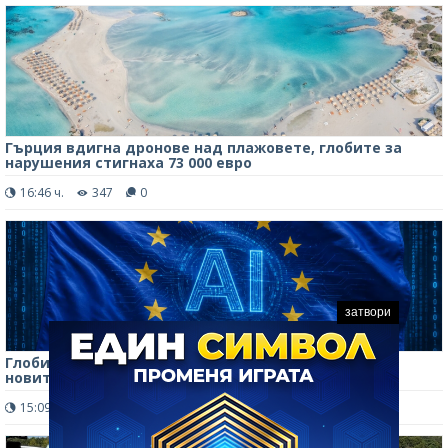
Гърция вдигна дронове над плажовете, глобите за
нарушения стигнаха 73 000 евро
16:46 ч.
347
0
затвори
Глоби до 35 млн. евро: Бизнесът настръхна срещу
новите правила за AI в ЕС
15:09 ч.
384
0