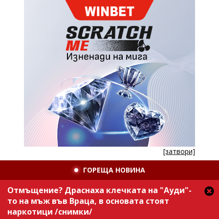
[затвори]
ГОРЕЩА НОВИНА
Отмъщение? Драснаха клечката на "Ауди"-
то на мъж във Враца, в основата стоят
наркотици /снимки/