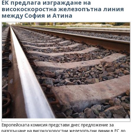
ЕК предлага изграждане на
високоскоростна железопътна линия
между София и Атина
Европейската комисия представи днес предложение за
разгръщане на високоскоростни железопътни линии в ЕС до