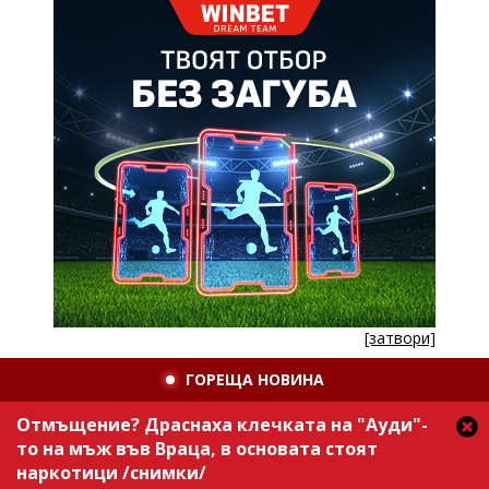
[затвори]
ГОРЕЩА НОВИНА
Отмъщение? Драснаха клечката на "Ауди"-
то на мъж във Враца, в основата стоят
наркотици /снимки/