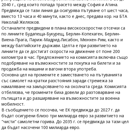
2040 г., сред които попада трасето между София и Атина.
Предвижда се тази линия да осигурява пътуване от шест часа,
вместо 13 часа и 40 минути, както е днес, предава кор. на БТА
Николай Желязков.
Останалите предвидени в плана високоскоростни отсечки са
по линиите Будапеща-Букурещ, Берлин-Копехаген, Берлин-
Виена-Прага, Париж-Мадрид-Лисабон, Мюнхен-Рим, както и
между балтийските държави. Целта е при развитието на
линиите да се достигат скорости на движение от поне 200
километра в час. Предложението на комисията включва също
подобряване на възможностите за покупка на билети и за
продажба на машини и вагони втора употреба.
Основна цел на промените е заместването на пътуванията
със самолет на кратки разстояния заради стремежа за
намаляване на замърсяването на околната среда. Комисията
отбелязва, че промените биха довели до разтоварване на
пътищата и до разширяване на възможностите за военна
мобилност.
В съобщението се посочва, че ЕК предвижда до 2027 г. да
бъдат осигурени близо три милиарда евро за развитието на
"чисти" самолетни горива. До 2035 г. се предвижда за тази цел
да бъдат насочени 100 милиарда евро.