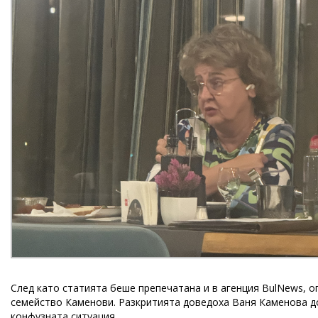
След като статията беше препечатана и в агенция BulNews, о
семейство Каменови. Разкритията доведоха Ваня Каменова дот
конфузната ситуация.