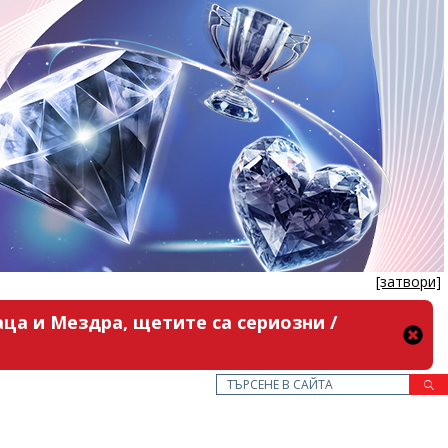
[затвори]
ца и Мездра, щетите са сериозни /