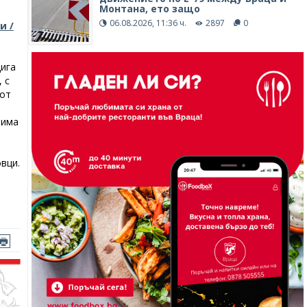
Монтана, ето защо
06.08.2026, 11:36 ч.
2897
0
и /
дига
 с
 от
 има
вци.