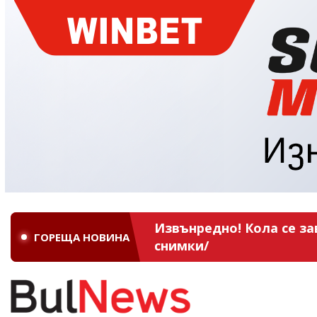
Извънредно! Кола се за
ГОРЕЩА НОВИНА
снимки/