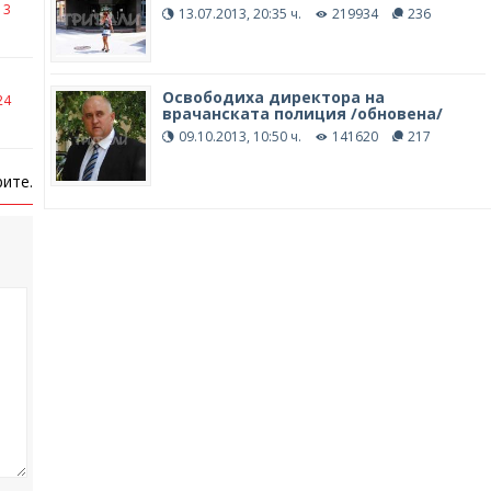
13
13.07.2013, 20:35 ч.
219934
236
Освободиха директора на
24
врачанската полиция /обновена/
09.10.2013, 10:50 ч.
141620
217
ите.