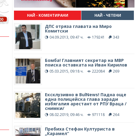
НАЙ - КОМЕНТИРАНИ
НАЙ - ЧЕТЕНИ
ДПС отряза главата на Миро
Комитски
04.09.2013, 09:47 ч.
179241
343
Бомба! Главният секретар на МВР
поиска оставката на Иван Кирилов
05.03.2015, 09:18 ч.
222084
269
Ексклузивно в BulNews! Падна още
една полицейска глава заради
избягалия арестант от РПУ Враца /
снимки/
08.02.2019, 09:46 ч.
971118
264
Пребиха Стефан Културиста в
„Карамел“