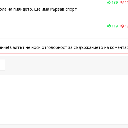
139
1
тола на пияндето. Ще има кървав спорт
119
1
ние! Сайтът не носи отговорност за съдържанието на коментар