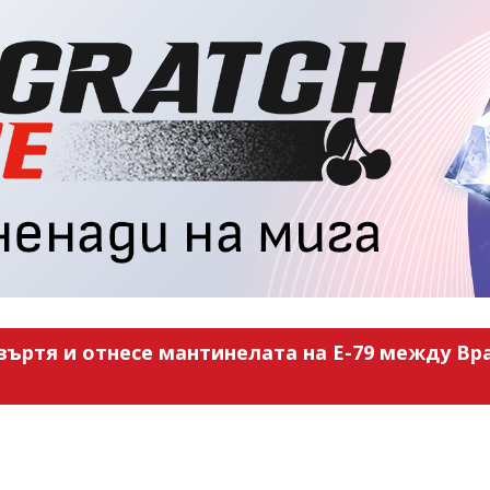
въртя и отнесе мантинелата на Е-79 между Вра