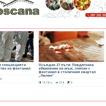
и спецакцията
Осъждан 27 пъти: Повдигнаха
тво на фентанил
обвинение на мъж, спипан с
фентанил в столичния квартал
„Люлин“
0
15:18 ч.
214
0