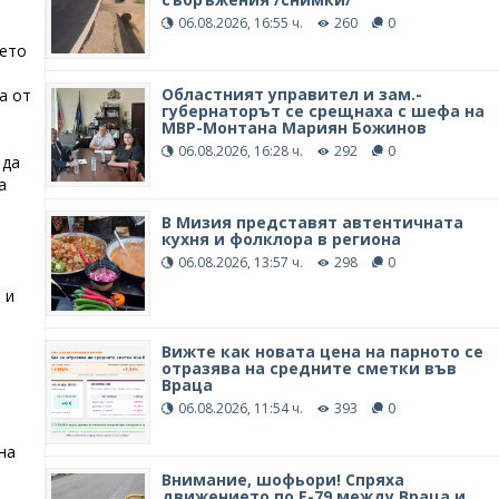
06.08.2026, 16:55 ч.
260
0
ието
Областният управител и зам.-
а от
губернаторът се срещнаха с шефа на
МВР-Монтана Мариян Божинов
06.08.2026, 16:28 ч.
292
0
 да
а
В Мизия представят автентичната
кухня и фолклора в региона
06.08.2026, 13:57 ч.
298
0
 и
Вижте как новата цена на парното се
отразява на средните сметки във
Враца
06.08.2026, 11:54 ч.
393
0
на
Внимание, шофьори! Спряха
движението по Е-79 между Враца и