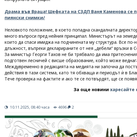
Драма във Враца! Шефката на СЗДП Ваня Каменова се п
пиянски снимки/
Неловкото положение, в което попадна скандалната директо
много въпроси пред нейния принципал. Министърът на земедел
които да спаси имиджа на подчинената му структура. Все по
длъжност, въпреки декларираните от нея „дебели“ връзки в С
За министър Георги Тахов не би трябвало да има притеснения 
подготвен лесничей с висше образование, който може веднага
Междувременно в редакцията на медията ни започна да пост
действия в тази система, като тя обхваща и периодът ѝ в Бла
Тече проверка на фактите и ако те се потвърдят, ще се появ
За още новини
харесайте 
10.11.2025, 08:40 часа
4696
2