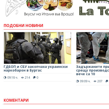
ПОДОБНИ НОВИНИ
ГДБОП и СБУ закопчаха украински
Задържаните пр
наркобарон в Бургас
срещу производс
вече са 10
09:18 ч.
214
0
09:09 ч.
207
КОМЕНТАРИ