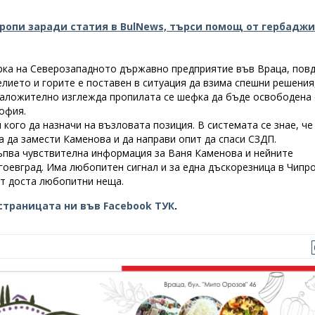
ропи заради статия в BulNews, търси помощ от гербаджи
рка на Северозападното държавно предприятие във Враца, пов
ието и горите е поставен в ситуация да взима спешни решения,
-наложително изглежда пропилата се шефка да бъде освободена
офия.
кого да назначи на възловата позиция. В системата се знае, че
 да замести Каменова и да направи опит да спаси СЗДП.
ъпва чувствителна информация за Ваня Каменова и нейните
гоевград. Има любопитен сигнал и за една дъскорезница в Чипро
ят доста любопитни неща.
страницата ни във Facebook ТУК
.