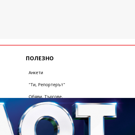
ПОЛЕЗНО
Анкети
"Ти, Репортерът"
Обяви, Търгове,
Съобщения