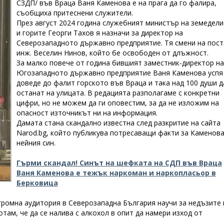
СЗДП/ във Враца Ваня Каменова е на прага да го фалира,
съобщиха притеснени служители.
През август 2024 година служебният министър на земедел
и горите Георги Тахов я назначи за директор на
Северозападното държавно предприятие. Тя смени на пост
инж. Веселин Нинов, който бе освободен от длъжност.
За малко повече от година бившият заместник-директор на
Югозападното държавно предприятие Ваня Каменова успя
доведе до фалит горското във Враца и така над 100 души д
останат на улицата. В редацията разполагаме с конкретни
цифри, но не можем да ги оповестим, за да не изложим на
опасност източникът ни на информация.
Дамата стана скандално известна след разкритие на сайта
Narod.bg, който публикува потресаващи факти за Каменова
нейния син.
Гърми скандал! Синът на шефката на СДП във Враца
Ваня Каменова е тежък наркоман и наркопласьор в
Берковица
громна аудитория в Северозападна България научи за недъзите 
ам, че да се налива с алкохол в опит да намери изход от