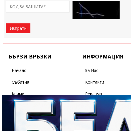
Изпрати
БЪРЗИ ВРЪЗКИ
ИНФОРМАЦИЯ
Начало
За Нас
Събития
Контакти
Крими
Реклама
Бизнес
Условия За Ползване
Политика
Поверителност
Спорт