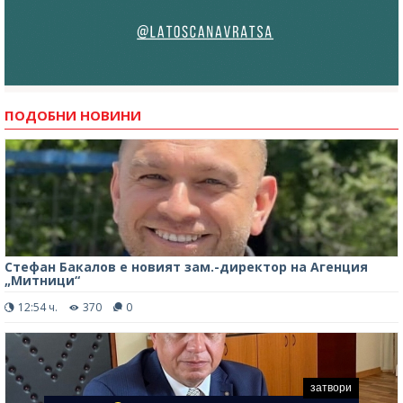
ПОДОБНИ НОВИНИ
Стефан Бакалов е новият зам.-директор на Агенция
„Митници“
12:54 ч.
370
0
затвори