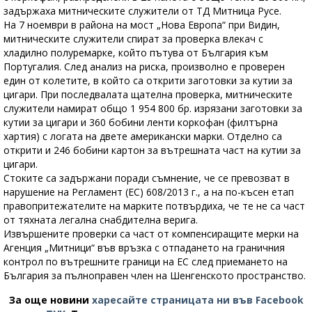
задържаха митническите служители от ТД Митница Русе.
На 7 ноември в района на мост „Нова Европа“ при Видин,
митническите служители спират за проверка влекач с
хладилно полуремарке, който пътува от България към
Португалия. След анализ на риска, произволно е проверен
един от колетите, в който са открити заготовки за кутии за
цигари. При последвалата щателна проверка, митническите
служители намират общо 1 954 800 бр. изрязани заготовки за
кутии за цигари и 360 бобини ленти коркофан (филтърна
хартия) с логата на двете американски марки. Отделно са
открити и 246 бобини картон за вътрешната част на кутии за
цигари.
Стоките са задържани поради съмнение, че се превозват в
нарушение на Регламент (ЕС) 608/2013 г., а на по-късен етап
правопритежателите на марките потвърдиха, че те не са част
от тяхната легална снабдителна верига.
Извършените проверки са част от компенсиращите мерки на
Агенция „Митници“ във връзка с отпадането на граничния
контрол по вътрешните граници на ЕС след приемането на
България за пълноправен член на Шенгенското пространство.
За още новини
харесайте страницата ни във Facebook