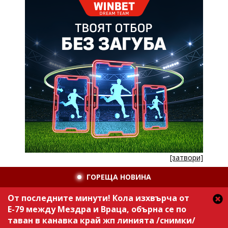
[затвори]
ГОРЕЩА НОВИНА
От последните минути! Кола изхвърча от
Е-79 между Мездра и Враца, обърна се по
таван в канавка край жп линията /снимки/