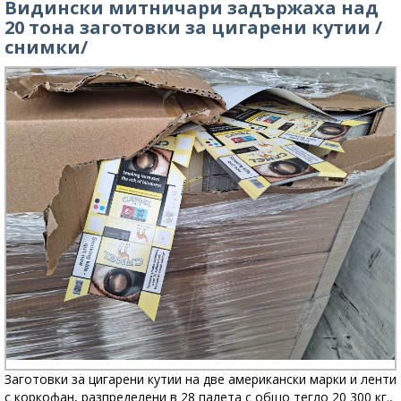
Видински митничари задържаха над
20 тона заготовки за цигарени кутии /
снимки/
Заготовки за цигарени кутии на две американски марки и ленти
с коркофан, разпределени в 28 палета с общо тегло 20 300 кг.,