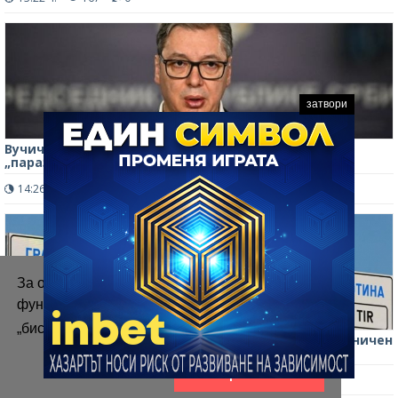
затвори
Вучич определи студентското движение като
„паразити на държавна сметка“
14:26 ч.
236
0
За осигуряване на правилното
функциониране на уебсайта ние използваме
„бисквитки“.
Повече информация
България и Сърбия подписват спогодба за нов граничен
пункт „Калотина 2 – Градина 2“
Приемам
10:17 ч.
315
0