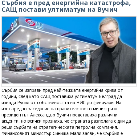
Сърбия е пред енергийна катастрофа,
САЩ постави ултиматум на Вучич
Сърбия се изправи пред най-тежката енергийна криза от
години, след като САЩ поставиха ултиматум Белград да
извади Русия от собствеността на НИС до февруари. На
извънредно заседание на правителството министри и
президентът Александър Вучич представиха различни
акценти, но всички признаха, че страната разполага с дни да
реши съдбата на стратегическата петролна компания.
Финансовият министър Синиша Мали заяви, че Сърбия е