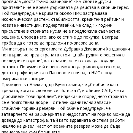
проявила „достатъчно разбиране“ към своите „руски
приятели“ и че е време държавата да действа в свой интерес.
Той предупреди, че кризата около НИС застрашава
икономическия растеж, стабилността, кредитния рейтинг и
новите инвестиции, подчертавайки, че след 17 години
присъствие в страната Русия не е предложила съвместно
решение. Според него, ако се стигне до покупка, Белград
трябва да е готов да предложи по-висока цена.
Министърът на енергетиката Дубравка Джедович Ханданович
потвърди, че пред страната стоят „най-трудните решения в
последните години“, като заяви, че е готова да подаде
оставка. По думите ѝ е невъзможно да ръководи сектора,
докато рафинерията в Панчево е спряна, а НИС е под
американски санкции.
Президентът Александър Вучич заяви, че „Сърбия е като
тревата, когато слонове се сблъскат“, и обвини САЩ, че са
„произвели този проблем“, въпреки че според него страната
се е подготвила добре – с пълни хранителни запаси и
стабилни горивни резерви. Той обаче предупреди, че
затварянето на рафинерията и недостигът на гориво може да
доведе до катастрофа, тъй като здравната система работи
изцяло на дизел. Част от военните резерви може да бъде
пренасочена към болниците.