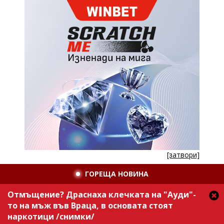
[затвори]
ГОРЕЩА НОВИНА
Отмъщение? Драснаха клечката на "Ауди"-
то на мъж във Враца, в основата стоят
наркотици /снимки/