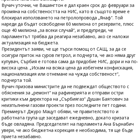
Вучич уточни, че Вашингтон е дал краен срок до февруари за
промяна на собствеността на НИС, като в същото време е
блокирал използването на петролопровода „Янаф“. Той
нареди да бъдат освободени 60 милиона от резервите, плюс
още 40 милиона „за всеки случай“, и предупреди, че
парламентът трябва да реагира незабавно, ако се наложи
актуализация на бюджета.
Президентът заяви, че ще търси помощ от САЩ, за да се
осигури приток на суров петрол, и подчерта, че ако няма друг
купувач, Сърбия е готова сама да придобие НИС, дори и на по-
висока цена. „Искам на всяка цена да избегнем конфискация,
национализация или отнемане на чужда собственост“,
подчерта той.
Вучич призова министрите да не подвеждат обществото с
обяснения за „ремонт“ на рафинерията и отправи остри
критики към директора на „Сърбиягаз“ Душан Баятович за
неизпълнени газови проекти през последните пет години.
Премиерът Джуро Мацут обяви, че правителството и
работната група ще заседават ежедневно, докато кризата
бъде овладяна. Председателят на парламента Ана Бърнабич
увери, че ако бюджетна корекция е необходима, тя ще бъде
приета незабавно.