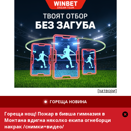
[затвори]
ГОРЕЩА НОВИНА
Гореща нощ! Пожар в бивша гимназия в
Монтана вдигна няколко екипа огнеборци
накрак /снимки+видео/