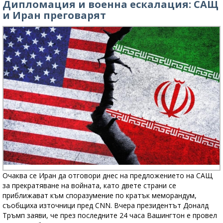
Дипломация и военна ескалация: САЩ
и Иран преговарят
Очаква се Иран да отговори днес на предложението на САЩ
за прекратяване на войната, като двете страни се
приближават към споразумение по кратък меморандум,
съобщиха източници пред CNN. Вчера президентът Доналд
Тръмп заяви, че през последните 24 часа Вашингтон е провел