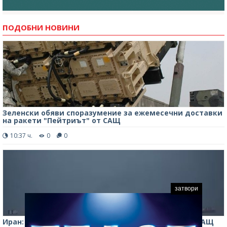
ПОДОБНИ НОВИНИ
Зеленски обяви споразумение за ежемесечни доставки
на ракети "Пейтриът" от САЩ
10:37 ч.
0
0
затвори
Иран: Отварянето на Ормузкия проток зависи от САЩ