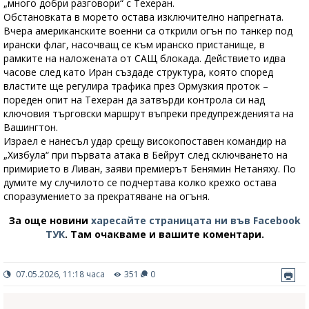
„много добри разговори“ с Техеран.
Обстановката в морето остава изключително напрегната.
Вчера американските военни са открили огън по танкер под
ирански флаг, насочващ се към иранско пристанище, в
рамките на наложената от САЩ блокада. Действието идва
часове след като Иран създаде структура, която според
властите ще регулира трафика през Ормузкия проток –
пореден опит на Техеран да затвърди контрола си над
ключовия търговски маршрут въпреки предупрежденията на
Вашингтон.
Израел е нанесъл удар срещу високопоставен командир на
„Хизбула“ при първата атака в Бейрут след сключването на
примирието в Ливан, заяви премиерът Бенямин Нетаняху. По
думите му случилото се подчертава колко крехко остава
споразумението за прекратяване на огъня.
За още новини
харесайте страницата ни във Facebook
ТУК
.
Там очакваме и вашите коментари.
07.05.2026, 11:18 часа
351
0