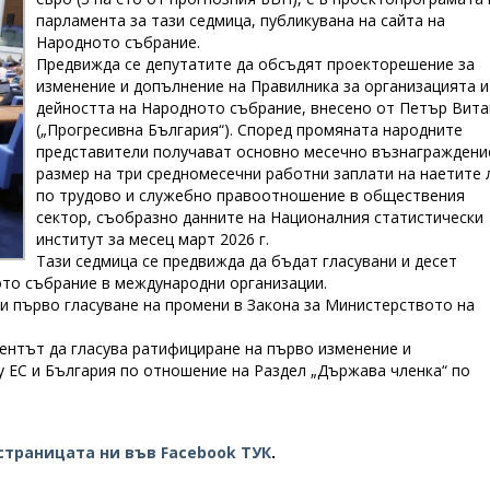
парламента за тази седмица, публикувана на сайта на
Народното събрание.
Предвижда се депутатите да обсъдят проекторешение за
изменение и допълнение на Правилника за организацията и
дейността на Народното събрание, внесено от Петър Вит
(„Прогресивна България“). Според промяната народните
представители получават основно месечно възнаграждени
размер на три средномесечни работни заплати на наетите 
по трудово и служебно правоотношение в обществения
сектор, съобразно данните на Националния статистически
институт за месец март 2026 г.
Тази седмица се предвижда да бъдат гласувани и десет
ото събрание в международни организации.
 и първо гласуване на промени в Закона за Министерството на
ментът да гласува ратифициране на първо изменение и
 ЕС и България по отношение на Раздел „Държава членка“ по
страницата ни във Facebook ТУК
.