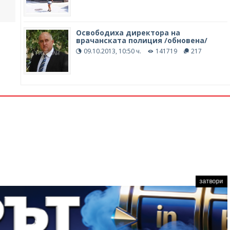
Освободиха директора на
врачанската полиция /обновена/
09.10.2013, 10:50 ч.
141719
217
затвори