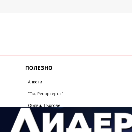
ПОЛЕЗНО
Анкети
"Ти, Репортерът"
Обяви, Търгове,
Съобщения