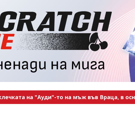
ечката на "Ауди"-то на мъж във Враца, в ос