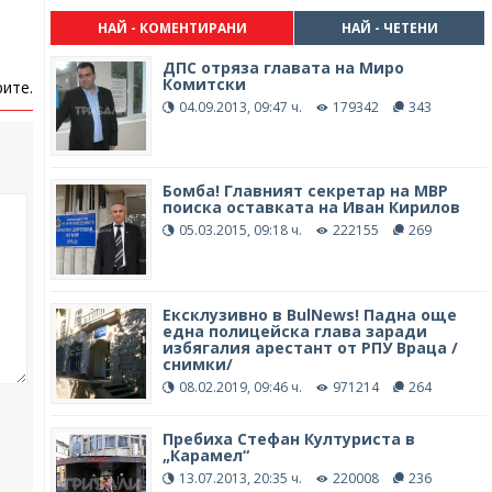
НАЙ - КОМЕНТИРАНИ
НАЙ - ЧЕТЕНИ
ДПС отряза главата на Миро
Комитски
ите.
04.09.2013, 09:47 ч.
179342
343
Бомба! Главният секретар на МВР
поиска оставката на Иван Кирилов
05.03.2015, 09:18 ч.
222155
269
Ексклузивно в BulNews! Падна още
една полицейска глава заради
избягалия арестант от РПУ Враца /
снимки/
08.02.2019, 09:46 ч.
971214
264
Пребиха Стефан Културиста в
„Карамел“
13.07.2013, 20:35 ч.
220008
236