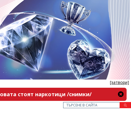
[затвори]
новата стоят наркотици /снимки/