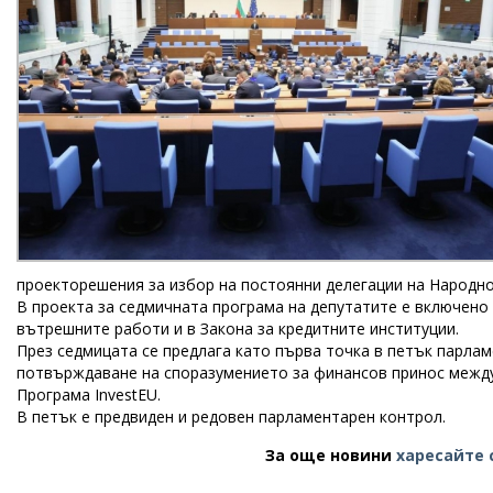
проекторешения за избор на постоянни делегации на Народн
В проекта за седмичната програма на депутатите е включено
вътрешните работи и в Закона за кредитните институции.
През седмицата се предлага като първа точка в петък парла
потвърждаване на споразумението за финансов принос между
Програма InvestEU.
В петък е предвиден и редовен парламентарен контрол.
За още новини
харесайте 