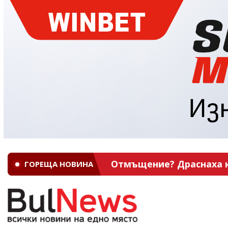
Отмъщение? Драснаха кл
ГОРЕЩА НОВИНА