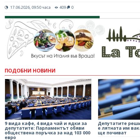
17.06.2026, 09:50 часа
409
0
ПОДОБНИ НОВИНИ
9 вида кафе, 4 вида чай и ядки за
Депутатите реши
депутатите: Парламентът обяви
е лятната им вак
обществена поръчка за над 103 000
ще почиват
евро