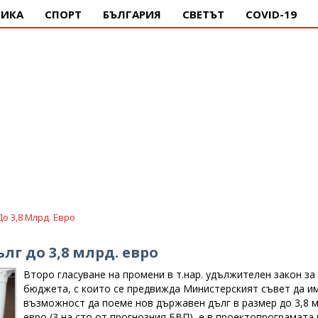
ИКА
СПОРТ
БЪЛГАРИЯ
СВЕТЪТ
COVID-19
 3,8 Млрд. Евро
г до 3,8 млрд. евро
Второ гласуване на промени в т.нар. удължителен закон за
бюджета, с които се предвижда Министерският съвет да и
възможност да поеме нов държавен дълг в размер до 3,8 м
евро (3 на сто от прогнозния БВП), е в проектопрограмата 