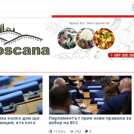
ха колко дни ще
Парламентът прие нови правила за
анция, ето кога
избор на ВСС
11:54 ч.
263
0