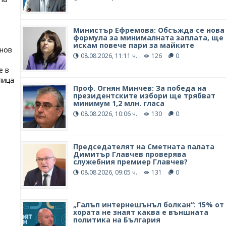
Министър Ефремова: Обсъжда се нова
формула за минималната заплата, ще
искам повече пари за майките
анов
08.08.2026, 11:11 ч.
126
0
е в
лица
Проф. Огнян Минчев: За победа на
президентските избори ще трябват
минимум 1,2 млн. гласа
08.08.2026, 10:06 ч.
130
0
Председателят на Сметната палата
Димитър Главчев проверява
служебния премиер Главчев?
08.08.2026, 09:05 ч.
131
0
„Галъп интернешънъл болкан“: 15% от
хората не знаят каква е външната
политика на България